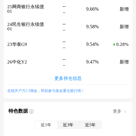
--
25网商银行永续债
9.66%
新增
01
--
--
24民生银行永续债
9.58%
新增
01
--
--
9.54%
23华泰G9
0.28%
--
--
9.47%
26中化Y2
新增
--
更多持仓信息
在线开户万2.5佣金，即刻参与基金重仓股行情！
特色数据
更多
近1年
近3年
近5年