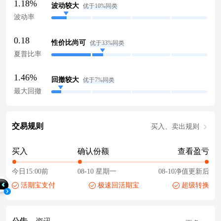
1.18%
波动较大
优于10%同类
波动率
0.18
性价比尚可
优于33%同类
夏普比率
1.46%
回撤较大
优于7%同类
最大回撤
交易规则
买入、卖出规则
买入
确认份额
查看盈亏
今日15:00前
08-10 星期一
08-10净值更新后
活期宝支付
极速回活期宝
超级转换