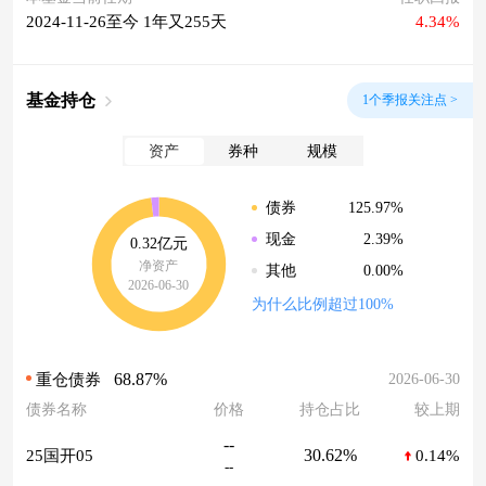
2024-11-26至今 1年又255天
4.34%
基金持仓
1个季报关注点 >
资产
券种
规模
125.97%
债券
2.39%
现金
0.32亿元
净资产
0.00%
其他
2026-06-30
为什么比例超过100%
68.87%
2026-06-30
重仓债券
债券名称
价格
持仓占比
较上期
--
30.62%
25国开05
0.14%
--