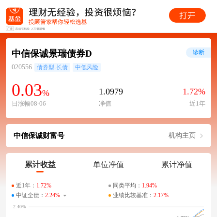
中信保诚景瑞债券D
诊断
020556
债券型-长债
中低风险
0.03
1.0979
1.72%
%
日涨幅08-06
净值
近1年
中信保诚财富号
机构主页
累计收益
单位净值
累计净值
近1年：
1.72%
同类平均：
1.94%
中证全债：
2.24%
业绩比较基准：
2.17%