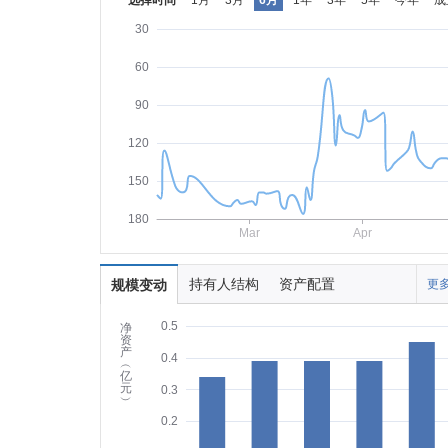
选择时间
1月
3月
6月
1年
3年
5年
今年
成
30
60
90
120
150
180
Mar
Apr
持有人结构
资产配置
规模变动
更多
0.5
净
资
产
0.4
︵
亿
元
0.3
︶
0.2