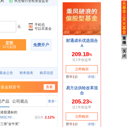
机构
民生银行全程资金监管
手机也
元
可以买基金
定投
免费开户
10元起投
基金公告
财务报表
购买信息
商基金财富号
查看
门产品
公司观点
更多>
选港股通标的
SCI中...
近6月
2.12%
三座“金牛奖”