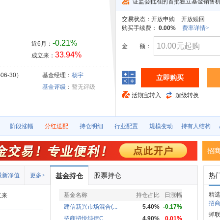
证监会批准的首批独立基金销售
交易状态：
开放申购
开放赎回
购买手续费：
0.00%
费率详情>
-0.21%
近6月：
金
额：
33.94%
成立来：
06-30）
基金经理：
杨宇
立即购买
基金评级
：
暂无评级
活期宝转入
超级转换
阶段涨幅
分红送配
持仓明细
行业配置
规模变动
持有人结构
招
股票持仓
热
最新净值
更多>
基金持仓
精
基金名称
持仓占比
日涨幅
立来
招商M
建信新兴市场混合(...
5.40%
-0.17%
蝉联
招商招悦纯债C
4.90%
0.01%