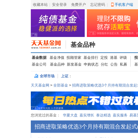
收藏本站
|
安全登录
|
免费开户
忘记密码
|
手机客户端
基金品种
基金数据
基金净值
投顾管家
基金排行
定投
港基
评级
投
基金公司
基金品种
新发基金
申购状态
分红
公告
私募
基
全球市场
上证
：
天天基金网
>
全部基金
>
招商进取策略优选3个月持有期混合发起式(
您浏览过的基金：
华夏大盘
嘉实增长
泰达精选
嘉实服务
易基
招商进取策略优选3个月持有期混合发起式(F