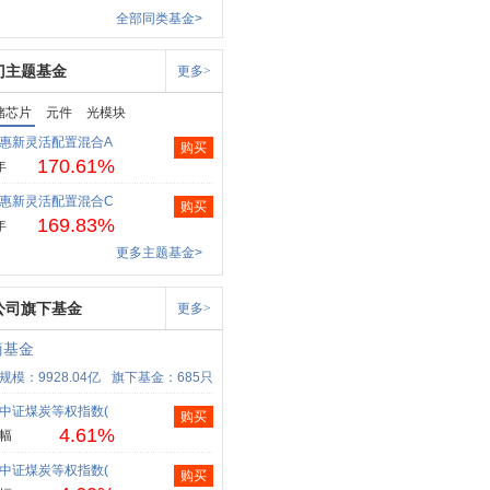
全部同类基金>
门主题基金
更多>
储芯片
元件
光模块
惠新灵活配置混合A
购买
170.61%
年
惠新灵活配置混合C
购买
169.83%
年
更多主题基金>
公司旗下基金
更多>
商基金
规模：9928.04亿
旗下基金：685只
中证煤炭等权指数(
购买
4.61%
幅
中证煤炭等权指数(
购买