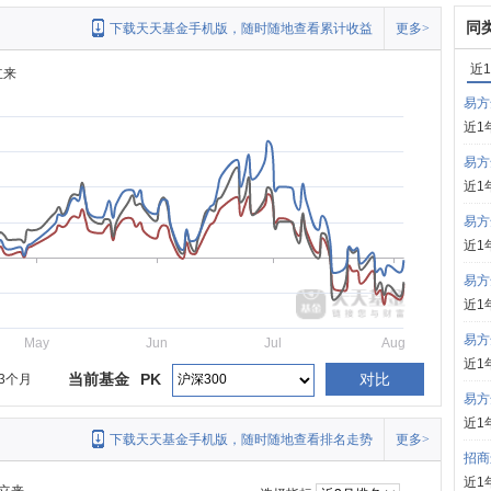
同
下载天天基金手机版，随时随地查看累计收益
更多>
近
立来
易方
近1
易方
近1
易方
近1
易方
近1
易方
May
Jun
Jul
Aug
近1
当前基金
PK
对比
3个月
易方
近1
下载天天基金手机版，随时随地查看排名走势
更多>
招商
近1