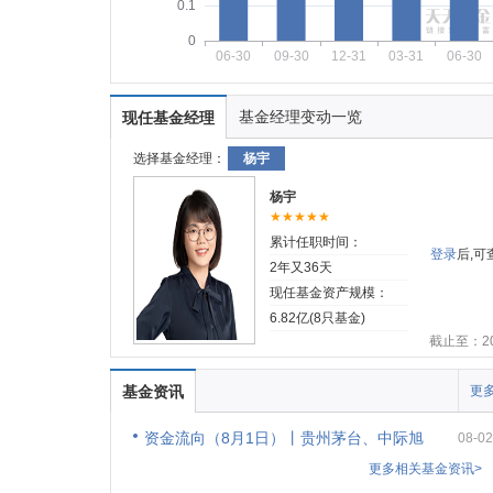
0.1
0
06-30
09-30
12-31
03-31
06-30
基金经理变动一览
现任基金经理
选择基金经理：
杨宇
杨宇
★★★★★
累计任职时间：
登录
后,
2年又36天
现任基金资产规模：
6.82亿(8只基金)
截止至：202
基金资讯
更多
资金流向（8月1日）丨贵州茅台、中际旭
08-02
更多相关基金资讯>