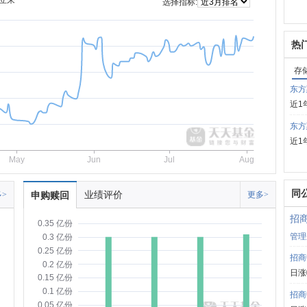
立来
选择指标:
热
存
东方
近1
东方
近1
May
Jun
Jul
Aug
同
业绩评价
>
申购赎回
更多>
招
0.35 亿份
管理
0.3 亿份
0.25 亿份
招商
0.2 亿份
日涨
0.15 亿份
0.1 亿份
招商
0.05 亿份