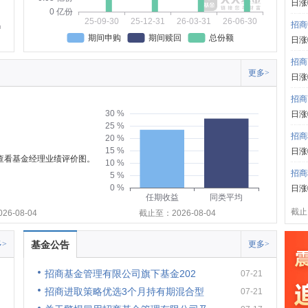
日涨
0 亿份
25-09-30
25-12-31
26-03-31
26-06-30
招商
期间申购
期间赎回
总份额
日涨
招商
更多>
日涨
招商
30 %
日涨
25 %
招商
20 %
15 %
日涨
可查看基金经理业绩评价图。
10 %
招商
5 %
0 %
日涨
任期收益
同类平均
截止:
6-08-04
截止至：2026-08-04
>
基金公告
更多>
招商基金管理有限公司旗下基金202
07-21
招商进取策略优选3个月持有期混合型
07-21