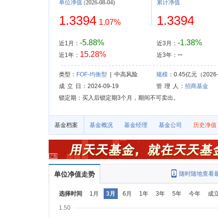
单位净值
(
2026-08-04)
累计净值
1.3394
1.3394
1.07%
-5.88%
-1.38%
近1月：
近3月：
15.28%
--
近1年：
近3年：
类型：
FOF-均衡型
| 中高风险
规模
：0.45亿元（2026-
成 立 日
：2024-09-19
管 理 人
：
招商基金
锁定期：买入后锁定期3个月，期间不可卖出。
基金档案
基金概况
基金经理
基金公司
历史净值
单位净值走势
随时随地查看
选择时间
1月
3月
6月
1年
3年
5年
今年
成
1.50