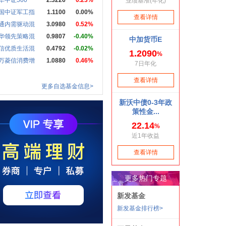
华中证500
2.3226
0.23%
国中证军工指
1.1100
0.00%
通内需驱动混
3.0980
0.52%
华领先策略混
0.9807
-0.40%
信优质生活混
0.4792
-0.02%
万菱信消费增
1.0880
0.46%
更多自选基金信息>