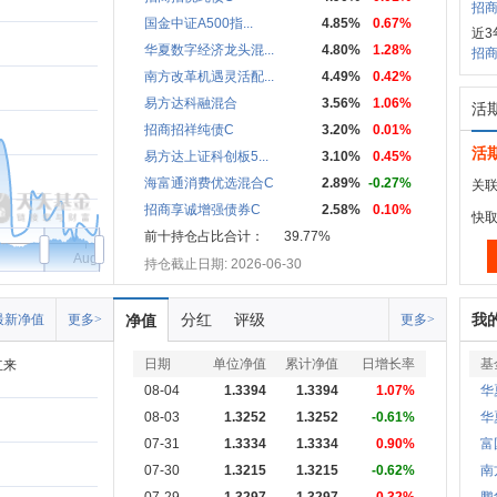
招商
国金中证A500指...
4.85%
0.67%
近3
华夏数字经济龙头混...
4.80%
1.28%
招商
南方改革机遇灵活配...
4.49%
0.42%
易方达科融混合
3.56%
1.06%
活
招商招祥纯债C
3.20%
0.01%
活
易方达上证科创板5...
3.10%
0.45%
海富通消费优选混合C
2.89%
-0.27%
关联
招商享诚增强债券C
2.58%
0.10%
快
前十持仓占比合计：
39.77%
Aug
持仓截止日期: 2026-06-30
分红
评级
我
最新净值
更多>
净值
更多>
日期
单位净值
累计净值
日增长率
基
立来
08-04
1.3394
1.3394
1.07%
华
08-03
1.3252
1.3252
-0.61%
华
07-31
1.3334
1.3334
0.90%
富
07-30
1.3215
1.3215
-0.62%
南