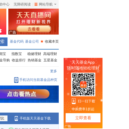
助中心
无障碍阅读
|
网站导航
|
基金代码
基金公司
★
收藏本页
期宝
指数宝
稳健理财
高端理财
金导购
收益排行
热销基金
五星基金
更多
手机访问当前基金品种页
对比
手机版天天基金下载