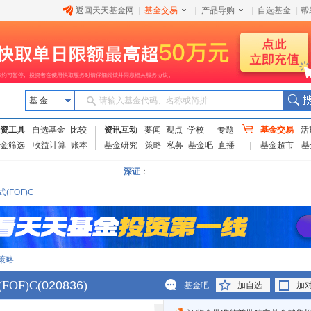
返回天天基金网
|
基金交易
|
产品导购
|
自选基金
|
帮
基 金
请输入基金代码、名称或简拼
资工具
自选基金
比较
资讯互动
要闻
观点
学校
专题
基金交易
活
金筛选
收益计算
账本
基金研究
策略
私募
基金吧
直播
基金超市
基
深证
：
FOF)C
策略
OF)C
(
020836
)
基金吧
加自选
加