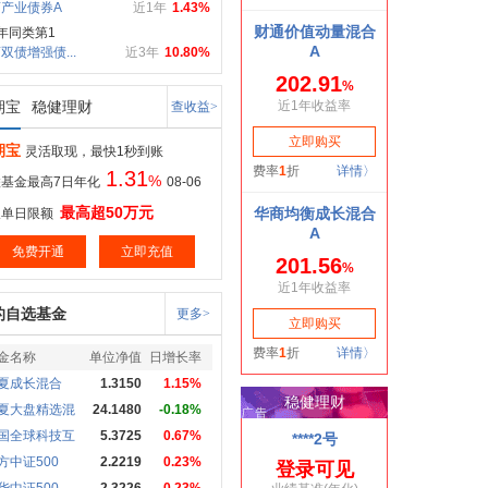
产业债券A
近1年
1.43%
年同类第1
双债增强债...
近3年
10.80%
期宝
稳健理财
查收益>
期宝
灵活取现，最快1秒到账
1.31
%
基金最高7日年化
08-06
最高超50万元
取单日限额
免费开通
立即充值
的自选基金
更多>
金名称
单位净值
日增长率
夏成长混合
1.3150
1.15%
夏大盘精选混
24.1480
-0.18%
国全球科技互
5.3725
0.67%
方中证500
2.2219
0.23%