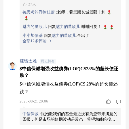
27人
三、国债期货： 10年期国债期货连续：-0.06% 5年
善思考的乔徐佳蕾
:
老师，看景顺长城景颐丰利
期国债期货连续： -0.04% 2年期国债期货连续：-0.
02% 四、债市晴雨表 利率
魅力的董欣儿
回复
魅力的董欣儿
:
谢谢回复！
小小加债基
回复
魅力的董欣儿
:
全出了
全部12条评论
赚钱太难
历史持有
$中信保诚增强收益债券(LOF)C$28%的超长债还
跌？
$中信保诚增强收益债券(LOF)C$ 28%的超长债还
跌？
2025-08-21 20:06
中信保诚
:
很抱歉我们的基金最近没有为您带来满意的
回报，但是市场的短期波动是常态，希望您能给投研
团队和基金经理一点时间，我们有信心并且会努力做