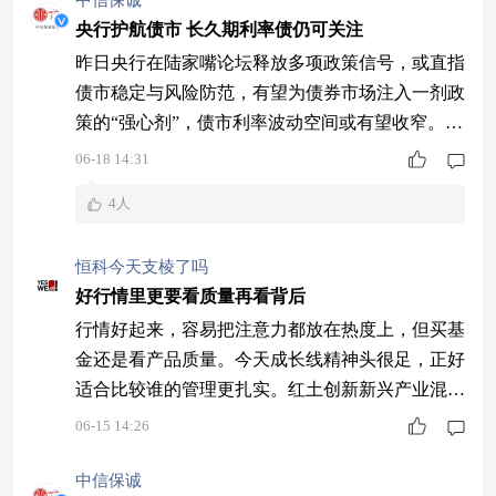
中信保诚
正面。$中信保诚稳悦债券C$ 二、债务周期处于温
央行护航债市 长久期利率债仍可关注
和去化阶段，信用扩张节奏平稳 当前城投平台
昨日央行在陆家嘴论坛释放多项政策信号，或直指
债市稳定与风险防范，有望为债券市场注入一剂政
策的“强心剂”，债市利率波动空间或有望收窄。
$中信保诚增强收益债券(LOF)C$ $中信保诚增强收
06-18 14:31
益债券(LOF)A$ 一方面，央行将利率走廊区间从7
4人
0BP压缩至50BP，并增加隔夜逆回购操作品种，或
意在锁定短期资金价格波动范围。这一举措一定程
恒科今天支棱了吗
度上相当于给资金市场装上了一个适当的“减震
好行情里更要看质量再看背后
器”，有利于避免短期利率大
行情好起来，容易把注意力都放在热度上，但买基
金还是看产品质量。今天成长线精神头很足，正好
适合比较谁的管理更扎实。红土创新新兴产业混合
A(001753)近1年回报302.19%、同类第21名，排名
06-15 14:26
靠前不是口号，背后是持续选股和仓位调整能力。
中信保诚