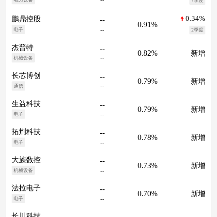
--
7季度
0.34%
鹏鼎控股
--
0.91%
--
电子
2季度
杰普特
--
0.82%
新增
--
机械设备
长芯博创
--
0.79%
新增
--
通信
生益科技
--
0.79%
新增
--
电子
拓荆科技
--
0.78%
新增
--
电子
大族数控
--
0.73%
新增
--
机械设备
法拉电子
--
0.70%
新增
--
电子
长川科技
--