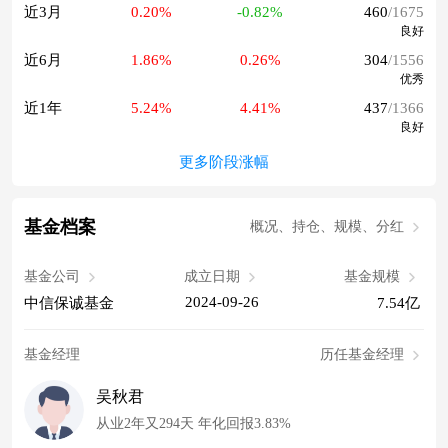
近3月
0.20%
-0.82%
460
/1675
良好
近6月
1.86%
0.26%
304
/1556
优秀
近1年
5.24%
4.41%
437
/1366
良好
更多阶段涨幅
基金档案
概况、持仓、规模、分红
基金公司
成立日期
基金规模
2024-09-26
中信保诚基金
7.54亿
基金经理
历任基金经理
吴秋君
从业2年又294天 年化回报3.83%