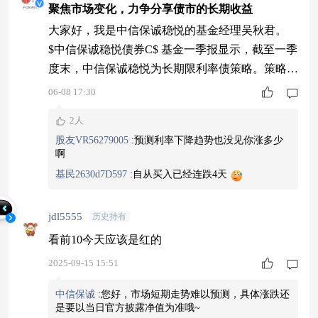
聚焦市场变化，力争分享债市的长期收益
大家好，我是中信保诚稳悦的基金经理吴秋君。
$中信保诚稳悦债券C$ 基金一季报显示，截至一季
度末，中信保诚稳悦为长期限利率债策略。策略
上,在对国内、国外经济趋势进行分析和预测基础
06-08 17:30
上，结合利率期限结构变化趋势和债券市场供求关
2人
系变化，据此确定组合的平均久期，并选择合适的
股友VR56279005
:
预测利率下降趋势也没见你涨多少
期限结构配置策略，在合理控制风险的前提下，综
啊
合考虑组合的流动性、积极选择投资工具，追求委
基民2630d7D597
:
自从买入已经连跌4天
托财产的稳定增值。 （注：以上内容来自于基金
定期
jdl5555
历史持有
看前10今天应该是红的
2025-09-15 15:51
中信保诚
:
您好，市场短期走势难以预测，具体涨跌还
是要以当日官方披露净值为准哦~