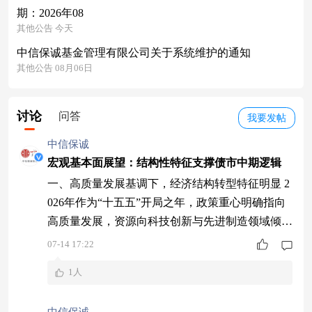
期：2026年08
其他公告 今天
中信保诚基金管理有限公司关于系统维护的通知
其他公告 08月06日
讨论
问答
我要发帖
中信保诚
宏观基本面展望：结构性特征支撑债市中期逻辑
一、高质量发展基调下，经济结构转型特征明显 2
026年作为“十五五”开局之年，政策重心明确指向
高质量发展，资源向科技创新与先进制造领域倾
斜。出口链条中，半导体、电子通信等高端制造方
07-14 17:22
向保持较高景气度，符合顶层政策导向。与此同
1人
时，内需侧仍处于温和修复通道，二三季度GDP
增速或呈现阶段性放缓，宏观基本面对债市整体偏