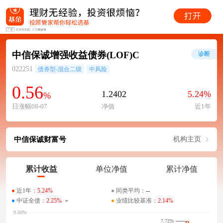
中信保诚增强收益债券(LOF)C
诊断
022251
债券型-混合二级
中风险
0.56
1.2402
5.24%
%
日涨幅08-07
净值
近1年
中信保诚财富号
机构主页
累计收益
单位净值
累计净值
近1年：
5.24%
同类平均：
--
中证全债：
2.25%
业绩比较基准：
2.14%
7.72%