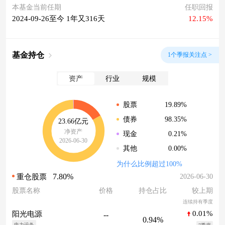
本基金当前任期
任职回报
2024-09-26至今 1年又316天
12.15%
基金持仓
1个季报关注点 >
资产
行业
规模
19.89%
股票
98.35%
债券
23.66亿元
净资产
0.21%
现金
2026-06-30
0.00%
其他
为什么比例超过100%
7.80%
2026-06-30
重仓股票
股票名称
价格
持仓占比
较上期
连续持有季度
0.01%
阳光电源
--
0.94%
电力设备