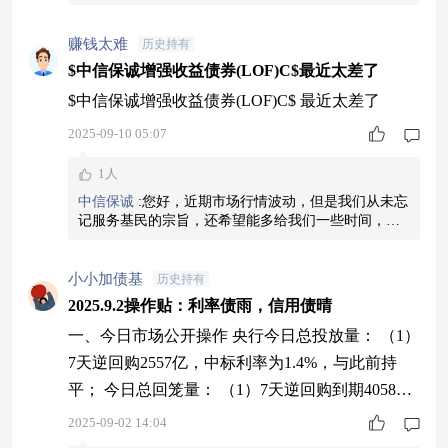
赚钱太难
历史持有
$中信保诚增强收益债券(LOF)C$最近太差了
$中信保诚增强收益债券(LOF)C$ 最近太差了
2025-09-10 05:07
1人
中信保诚
:
您好，近期市场行情波动，但是我们从未忘
记服务基民的宗旨，还希望能多给我们一些时间，投
资路上难免会有坎坷，请大家关注我们的后续表现。
小小加债基
历史持有
2025.9.2操作贴：利率债雨，信用债晴
一、今日市场公开操作 央行今日总投放量： （1）
7天逆回购2557亿，中标利率为1.4%，与此前持
平； 今日总回笼量： （1）7天逆回购到期4058
亿； 今日净回笼量：1501亿。 二、十年期国债收
2025-09-02 14:04
益率： 中国10年期国债收益率：1.770， -0.45%