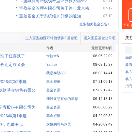
宝盈融源可转债债券型证券投资基金2
07-21
宝盈基金管理有限公司关于终止北京格
07-17
宝盈基金关于系统维护升级的通知
07-10
更多相关基金公告>
关
进入宝盈融源可转债债券A基金吧
进入宝盈基金公司吧
作者
最新更新时间
，涨了狂喜跌了
卡拉米6
08-05 22:02
华
，长期定存又会
Ya土豆
08-03 15:37
前
易
我是泰勒888
08-03 14:41
易
026年第2季度
基金资讯
07-21 09:13
招商
挖财基金销售有限公
基金资讯
07-02 12:42
我只在意有你的消息
06-12 13:18
证券股份有限公司为
基金资讯
06-05 08:29
026年第1季度
基金资讯
04-22 09:32
些，也能有点
欢快的司马淳美
04-20 09:49