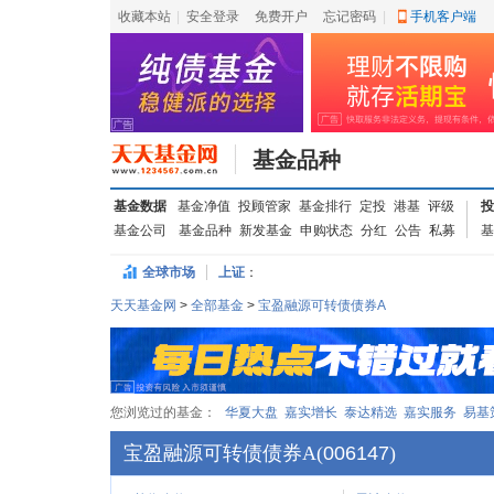
收藏本站
|
安全登录
|
免费开户
忘记密码
|
手机客户端
基金品种
基金数据
基金净值
投顾管家
基金排行
定投
港基
评级
投
基金公司
基金品种
新发基金
申购状态
分红
公告
私募
基
全球市场
上证
：
天天基金网
>
全部基金
>
宝盈融源可转债债券A
您浏览过的基金：
华夏大盘
嘉实增长
泰达精选
嘉实服务
易基
宝盈融源可转债债券A
(
006147
)