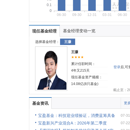
0.1
0
06-30
09-30
12-31
03-31
06-30
基金经理变动一览
现任基金经理
选择基金经理：
王灏
王灏
★★★★
累计任职时间：
登录
后,
4年又215天
现任基金资产规模：
14.08亿(8只基金)
截止至：202
基金资讯
更多
宝盈基金：科技迎业绩验证，消费蓝筹具备
07-31
宝盈新兴产业混合A：2026年第二季度
07-22