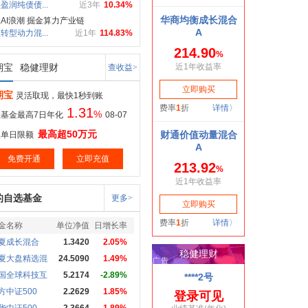
盈润纯债债...
近3年
10.34%
AI浪潮 掘金算力产业链
转型动力混...
近1年
114.83%
期宝
稳健理财
查收益>
期宝
灵活取现，最快1秒到账
1.31
%
基金最高7日年化
08-07
最高超50万元
取单日限额
免费开通
立即充值
的自选基金
更多>
金名称
单位净值
日增长率
夏成长混合
1.3420
2.05%
夏大盘精选混
24.5090
1.49%
国全球科技互
5.2174
-2.89%
方中证500
2.2629
1.85%