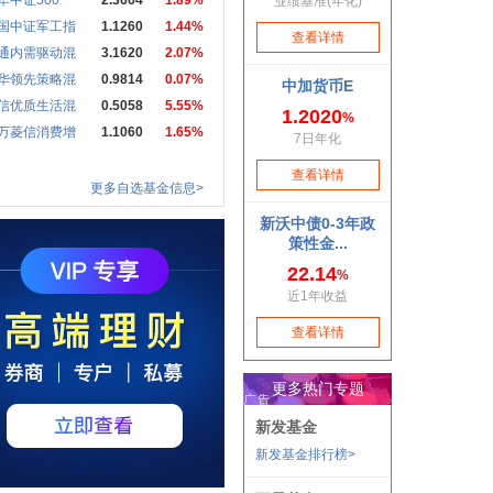
华中证500
2.3664
1.89%
国中证军工指
1.1260
1.44%
通内需驱动混
3.1620
2.07%
华领先策略混
0.9814
0.07%
信优质生活混
0.5058
5.55%
万菱信消费增
1.1060
1.65%
更多自选基金信息>