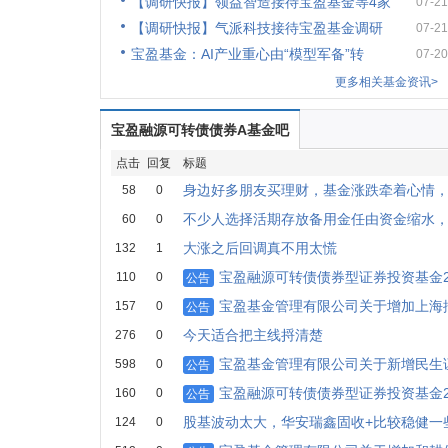
【调研快报】领益智造接待宝盈基金等4家
07-21
【调研快报】气派科技接待宝盈基金调研
07-21
宝盈基金：AI产业重心由“模型军备”转
07-20
更多相关基金资讯>
宝盈融源可转债债券A基金吧
点击
回复
标题
身边好多朋友买理财，基金涨跌牵着心情
58
0
不少人选择活期存放备用金任由资金缩水
60
0
大涨之后回调真不用太慌
132
1
宝盈融源可转债债券型证券投资基金2
110
0
公告
宝盈基金管理有限公司关于增加上海
157
0
公告
今天适合把主线捋清楚
276
0
宝盈基金管理有限公司关于新增民生
598
0
公告
宝盈融源可转债债券型证券投资基金2
160
0
公告
股基波动太大，华安瑞鑫固收+比较稳健一
124
0