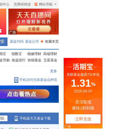
助中心
无障碍阅读
|
网站导航
|
基金代码
基金公司
★
收藏本页
期宝
指数宝
稳健理财
高端理财
金导购
收益排行
热销基金
五星基金
更多
手机访问当前基金品种页
对比
手机版天天基金下载