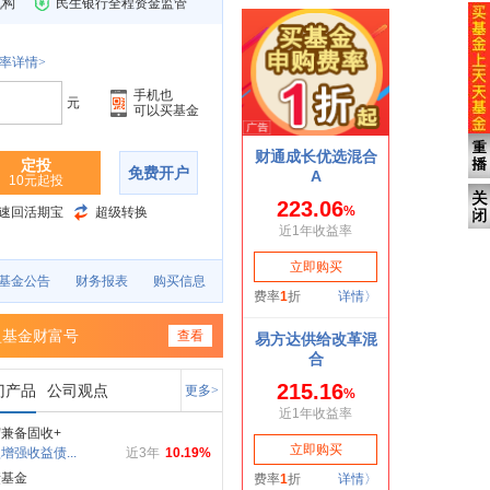
机构
民生银行全程资金监管
率详情>
手机也
元
可以买基金
定投
免费开户
10元起投
速回活期宝
超级转换
基金公告
财务报表
购买信息
盈基金财富号
查看
门产品
公司观点
更多>
兼备固收+
增强收益债...
近3年
10.19%
债基金