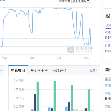
立来
选择指标:
热
元
财通
近1
财通
近1
May
Jun
Jul
Aug
同
基金换手率
业绩评价
>
申购赎回
更多>
宝
0.4 亿份
管理
0.3 亿份
宝盈
0.2 亿份
日涨
宝盈
0.1 亿份