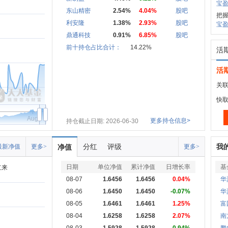
宝盈
东山精密
2.54%
4.04%
股吧
把握
利安隆
1.38%
2.93%
股吧
宝盈
鼎通科技
0.91%
6.85%
股吧
前十持仓占比合计：
14.22%
活
活
关联
快
Aug
更多持仓信息>
持仓截止日期: 2026-06-30
分红
评级
我
最新净值
更多>
净值
更多>
日期
单位净值
累计净值
日增长率
基
立来
08-07
1.6456
1.6456
0.04%
华
08-06
1.6450
1.6450
-0.07%
华
08-05
1.6461
1.6461
1.25%
富
08-04
1.6258
1.6258
2.07%
南