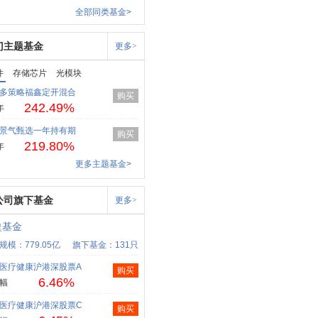
全部同类基金>
门主题基金
更多>
件
存储芯片
光模块
多策略福鑫定开混合
购买
242.49%
年
景气甄选一年持有期
购买
219.80%
年
更多主题基金>
公司旗下基金
更多>
盈基金
规模：779.05亿
旗下基金：131只
医疗健康沪港深股票A
购买
6.46%
幅
医疗健康沪港深股票C
购买