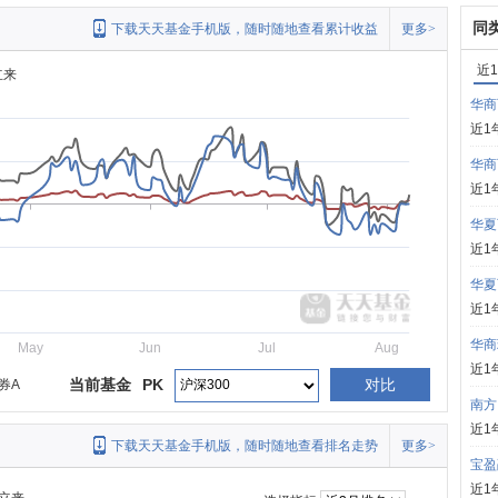
同
下载天天基金手机版，随时随地查看累计收益
更多>
近
立来
华商
近1
华商
近1
华夏
近1
华夏
近1
华商
May
Jun
Jul
Aug
近1
当前基金
PK
对比
券A
南方
近1
下载天天基金手机版，随时随地查看排名走势
更多>
宝盈
近1