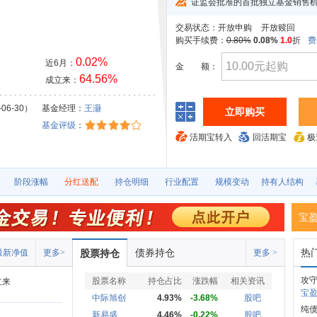
证监会批准的首批独立基金销售
交易状态：
开放申购
开放赎回
购买手续费：
0.80%
0.08%
1.0
折
费
0.02%
近6月：
金
额：
64.56%
成立来：
06-30）
基金经理：
王灏
立即购买
基金评级
：
活期宝转入
回活期宝
极
阶段涨幅
分红送配
持仓明细
行业配置
规模变动
持有人结构
宝
债券持仓
热
最新净值
更多>
股票持仓
更多 >
攻守
股票名称
持仓占比
涨跌幅
相关资讯
立来
宝盈
中际旭创
4.93%
-3.68%
股吧
纯
新易盛
4.46%
-0.22%
股吧