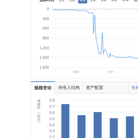
选择时间
1月
3月
6月
1年
3年
5年
今年
成
0
300
600
900
1,200
1,500
1,800
Mar
Apr
持有人结构
资产配置
规模变动
更多
0.8
净
资
0.7
产
︵
0.6
亿
0.5
元
︶
0.4
0.3
0.2