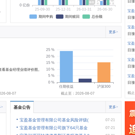
日涨
0 亿份
25-09-30
25-12-31
26-03-31
26-06-30
宝盈
期间申购
期间赎回
总份额
日涨
宝盈
更多>
日涨
宝盈
25 %
日涨
20 %
宝盈
15 %
日涨
10 %
可查看基金经理业绩评价图。
5 %
宝盈
0 %
日涨
任期收益
沪深300
截止:
6-08-07
截止至：2026-08-07
>
基金公告
更多>
宝盈基金管理有限公司基金风险评级(
07-21
宝盈基金管理有限公司旗下64只基金
07-21