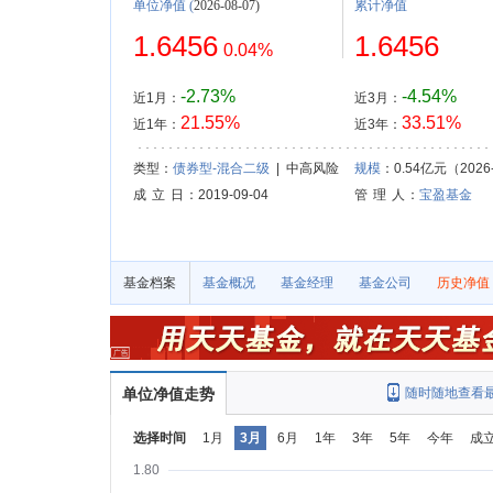
单位净值
(
2026-08-07)
累计净值
1.6456
1.6456
0.04%
-2.73%
-4.54%
近1月：
近3月：
21.55%
33.51%
近1年：
近3年：
类型：
债券型-混合二级
| 中高风险
规模
：0.54亿元（2026-
成 立 日
：2019-09-04
管 理 人
：
宝盈基金
基金档案
基金概况
基金经理
基金公司
历史净值
单位净值走势
随时随地查看
选择时间
1月
3月
6月
1年
3年
5年
今年
成
1.80