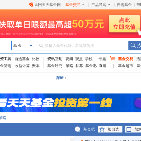
返回天天基金网
|
基金交易
|
产品导购
|
自选基金
|
帮
基 金
请输入基金代码、名称或简拼
资工具
自选基金
比较
资讯互动
要闻
观点
学校
专题
基金交易
活
金筛选
收益计算
账本
基金研究
策略
私募
基金吧
直播
基金超市
基
深证
：
策略
基金吧
加自选
加