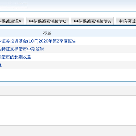
信保诚惠泽A
中信保诚嘉鸿债券C
中信保诚嘉鸿债券A
中信保诚
债券A
中信保诚稳瑞债券A
中信保诚稳瑞债券C
中信保诚盛裕
标题
保诚稳鸿E
中信保诚稳鸿A
中信保诚稳鸿C
中信保诚增强收益债券
券投资基金(LOF)2026年第2季度报告
D
中信保诚稳鸿D
中信保诚稳瑞债券D
中信保诚稳健债券D
性特征支撑债市中期逻辑
享债市的长期收益
点