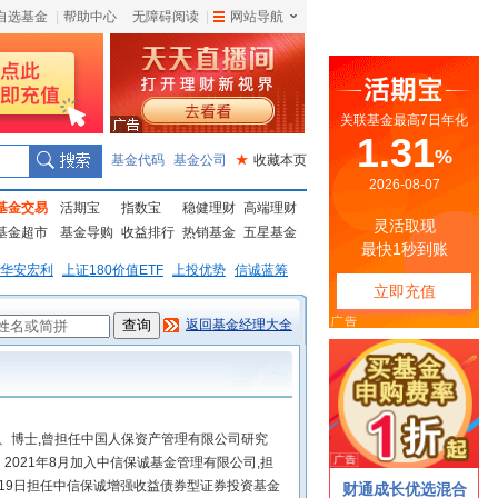
自选基金
|
帮助中心
无障碍阅读
|
网站导航
|
基金代码
基金公司
★
收藏本页
基金交易
活期宝
指数宝
稳健理财
高端理财
基金超市
基金导购
收益排行
热销基金
五星基金
华安宏利
上证180价值ETF
上投优势
信诚蓝筹
返回基金经理大全
生、博士,曾担任中国人保资产管理有限公司研究
021年8月加入中信保诚基金管理有限公司,担
月19日担任中信保诚增强收益债券型证券投资基金