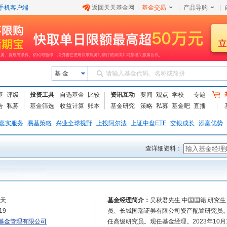
手机客户端
返回天天基金网
|
基金交易
|
产品导购
|
基 金
请输入基金代码、名称或简拼
基
评级
投资工具
自选基金
比较
资讯互动
要闻
观点
学校
专题
告
私募
基金筛选
收益计算
账本
基金研究
策略
私募
基金吧
直播
嘉实服务
易基策略
兴业全球视野
上投阿尔法
上证中盘ETF
交银成长
添富优势
查详细资料：
4天
基金经理简介：
吴秋君先生:中国国籍,研究
19
员、长城国瑞证券有限公司资产配置研究员。2
基金管理有限公司
任高级研究员。现任基金经理。2023年10