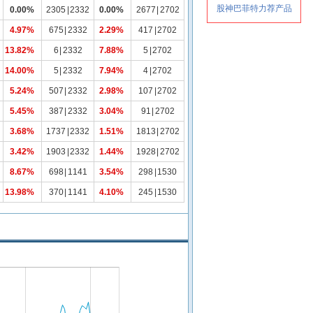
0.00%
2305
|
2332
0.00%
2677
|
2702
4.97%
675
|
2332
2.29%
417
|
2702
13.82%
6
|
2332
7.88%
5
|
2702
14.00%
5
|
2332
7.94%
4
|
2702
5.24%
507
|
2332
2.98%
107
|
2702
5.45%
387
|
2332
3.04%
91
|
2702
3.68%
1737
|
2332
1.51%
1813
|
2702
3.42%
1903
|
2332
1.44%
1928
|
2702
8.67%
698
|
1141
3.54%
298
|
1530
13.98%
370
|
1141
4.10%
245
|
1530