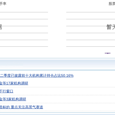
信保诚稳鸿E
中信保诚稳鸿C
中信保诚稳鸿A
中信保诚盛裕一年
手率
股
保诚嘉鸿债券C
中信保诚嘉鸿债券A
中信保诚稳悦债券C
中信
债券A
中信保诚稳瑞债券C
中信保诚惠泽A
中信保诚增强收益债券
26年二季度已披露前十大机构累计持仓占比50.16%
金等17家机构调研
下行窗口
金等3家机构调研
质标的 重点关注高景气赛道