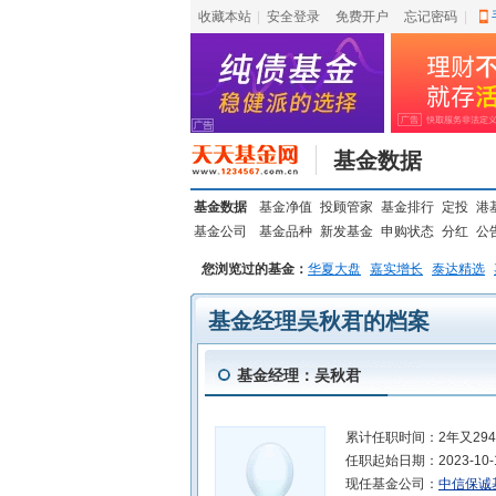
收藏本站
|
安全登录
|
免费开户
忘记密码
|
基金数据
基金数据
基金净值
投顾管家
基金排行
定投
港
基金公司
基金品种
新发基金
申购状态
分红
公
您浏览过的基金：
华夏大盘
嘉实增长
泰达精选
基金经理吴秋君的档案
基金经理：吴秋君
累计任职时间：
2年又29
任职起始日期：
2023-10-
现任基金公司：
中信保诚