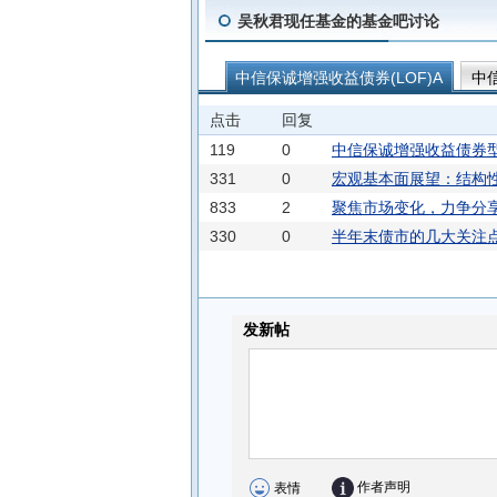
吴秋君现任基金的基金吧讨论
中信保诚增强收益债券(LOF)A
中
中信保诚稳健债券C
中信保诚稳健
点击
回复
中信保诚盛裕一年持有混合C
中信
119
0
中信保诚增强收益债券型证
中信保诚惠泽C
中信保诚稳悦债券
331
0
宏观基本面展望：结构
833
2
聚焦市场变化，力争分
330
0
半年末债市的几大关注