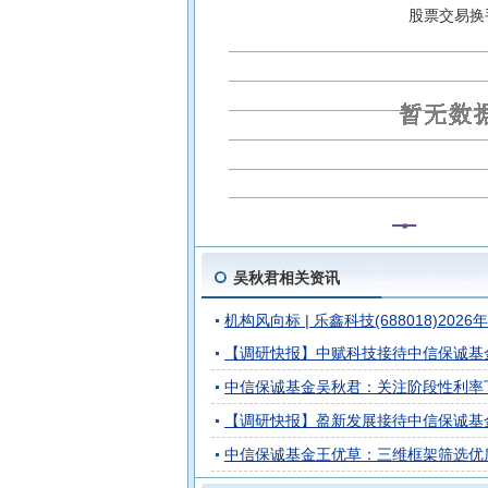
中信保诚增强收益债券(LOF)C
中
股票交易换
中信保诚盛裕一年持有混合C
中信
中信保诚稳健债券A
中信保诚稳瑞
吴秋君相关资讯
机构风向标 | 乐鑫科技(688018)20
【调研快报】中赋科技接待中信保诚基
中信保诚基金吴秋君：关注阶段性利率
【调研快报】盈新发展接待中信保诚基
中信保诚基金王优草：三维框架筛选优