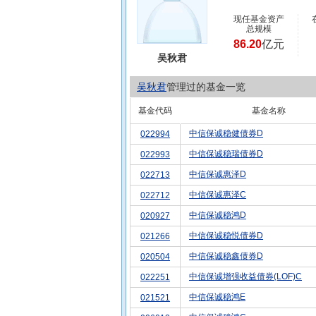
现任基金资产
总规模
86.20
亿元
吴秋君
吴秋君
管理过的基金一览
基金代码
基金名称
中信保诚稳健债券D
022994
中信保诚稳瑞债券D
022993
中信保诚惠泽D
022713
中信保诚惠泽C
022712
中信保诚稳鸿D
020927
中信保诚稳悦债券D
021266
中信保诚稳鑫债券D
020504
中信保诚增强收益债券(LOF)C
022251
中信保诚稳鸿E
021521