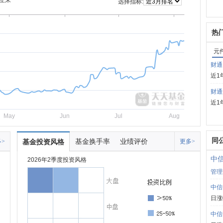
立来
选择指标:
热
元
财通
近1
财通
近1
May
Jun
Jul
Aug
同
基金换手率
业绩评价
>
基金投资风格
更多>
中
2026年2季度投资风格
管理
中信
日涨
中信