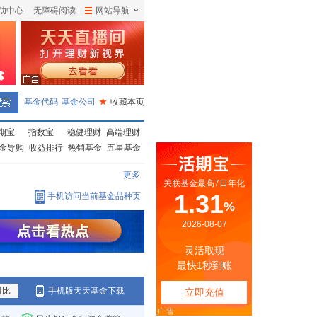
助中心
无障碍阅读
|
网站导航
|
基金代码
基金公司
★
收藏本页
期宝
指数宝
稳健理财
高端理财
金导购
收益排行
热销基金
五星基金
更多
手机访问当前基金品种页
对比
手机版天天基金下载