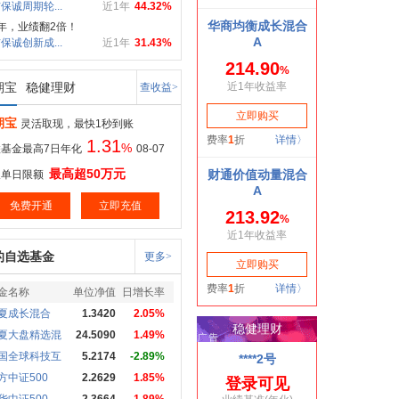
保诚周期轮...
近1年
44.32%
年，业绩翻2倍！
保诚创新成...
近1年
31.43%
期宝
稳健理财
查收益>
期宝
灵活取现，最快1秒到账
1.31
%
基金最高7日年化
08-07
最高超50万元
取单日限额
免费开通
立即充值
的自选基金
更多>
金名称
单位净值
日增长率
夏成长混合
1.3420
2.05%
夏大盘精选混
24.5090
1.49%
国全球科技互
5.2174
-2.89%
方中证500
2.2629
1.85%