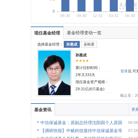
0
06-30
09-30
12-31
03-31
06-30
基金经理变动一览
现任基金经理
选择基金经理：
孙惠成
吴秋君
孙惠成
★★★★
累计任职时间：
登录
后,
2年又333天
现任基金资产规模：
29.31亿(6只基金)
截止至：202
基金资讯
更多
中信保诚基金：原副总经理沈阳因个人原因
08-08
【调研快报】中赋科技接待中信保诚基金等
07-24