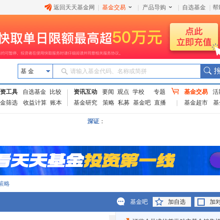
返回天天基金网
|
基金交易
|
产品导购
|
自选基金
|
帮
基 金
请输入基金代码、名称或简拼
资工具
自选基金
比较
资讯互动
要闻
观点
学校
专题
基金交易
活
金筛选
收益计算
账本
基金研究
策略
私募
基金吧
直播
基金超市
基
深证
：
策略
基金吧
加自选
加