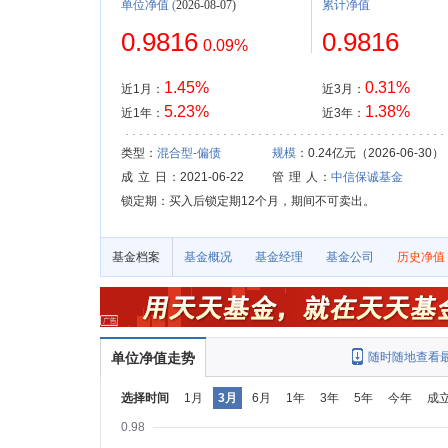
单位净值
(
2026-08-07)
累计净值
0.9816
0.9816
0.09%
1.45%
0.31%
近1月：
近3月：
5.23%
1.38%
近1年：
近3年：
类型：
混合型-偏债
规模
：0.24亿元（2026-06-30）
成 立 日
：2021-06-22
管 理 人
：
中信保诚基金
锁定期：买入后锁定期12个月，期间不可卖出。
基金档案
基金概况
基金经理
基金公司
历史净值
单位净值走势
随时随地查看
选择时间
1月
3月
6月
1年
3年
5年
今年
成
0.98