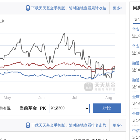
同
下载天天基金手机版，随时随地查看累计收益
更多>
近
立来
华安
近1
华安
近1
融通
近1
融通
近1
金鹰
May
Jun
Jul
Aug
近1
当前基金
PK
对比
持有混
金鹰
近1
下载天天基金手机版，随时随地查看排名走势
更多>
中信
近1