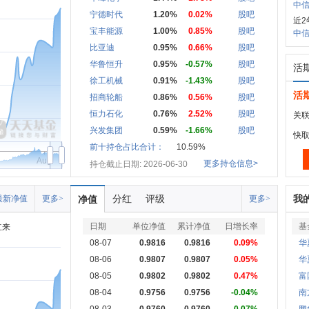
中信
宁德时代
1.20%
0.02%
股吧
近2
宝丰能源
1.00%
0.85%
股吧
中信
比亚迪
0.95%
0.66%
股吧
华鲁恒升
0.95%
-0.57%
股吧
活
徐工机械
0.91%
-1.43%
股吧
活
招商轮船
0.86%
0.56%
股吧
恒力石化
0.76%
2.52%
股吧
关联
兴发集团
0.59%
-1.66%
股吧
快
前十持仓占比合计：
10.59%
Aug
更多持仓信息>
持仓截止日期: 2026-06-30
分红
评级
我
最新净值
更多>
净值
更多>
日期
单位净值
累计净值
日增长率
基
立来
08-07
0.9816
0.9816
0.09%
华
08-06
0.9807
0.9807
0.05%
华
08-05
0.9802
0.9802
0.47%
富
08-04
0.9756
0.9756
-0.04%
南