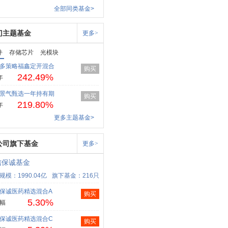
全部同类基金>
门主题基金
更多>
件
存储芯片
光模块
多策略福鑫定开混合
购买
242.49%
年
景气甄选一年持有期
购买
219.80%
年
更多主题基金>
公司旗下基金
更多>
信保诚基金
规模：1990.04亿
旗下基金：216只
保诚医药精选混合A
购买
5.30%
幅
保诚医药精选混合C
购买