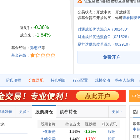
证监会批准的首批独立基金销售
交易状态：
开放申购
开放赎回
该基金暂不开放购买，你可
查看同类热
-0.36%
近6月：
财通成长优选混合A（001480）
-1.84%
成立来：
财通成长优选混合C（021528）
易方达供给改革混合（002910）
基金经理：
孙惠成
等
基金评级
：
免费开户
阶段涨幅
分红送配
持仓明细
行业配置
规模变动
持有人结构
中
债券持仓
热
最新净值
更多>
股票持仓
更多 >
聚焦
股票名称
持仓占比
涨跌幅
相关资讯
立来
中信
巨化股份
1.93%
-1.25%
股吧
短
华峰化学
1.44%
1.78%
股吧