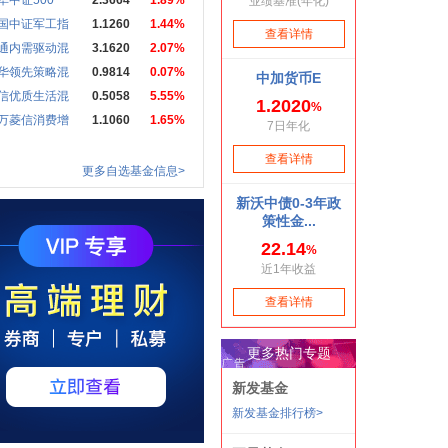
华中证500
2.3664
1.89%
国中证军工指
1.1260
1.44%
通内需驱动混
3.1620
2.07%
华领先策略混
0.9814
0.07%
信优质生活混
0.5058
5.55%
万菱信消费增
1.1060
1.65%
更多自选基金信息>