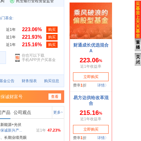
机构
民生银行全程资金监管
门基金:
223.06%
近1年
购买
221.93%
近1年
购买
215.16%
近1年
购买
你也可以下载
手机APP开户买基金
基金公告
财务报表
购买信息
信保诚财富号
查看
门产品
公司观点
更多>
新能源+光伏
保诚新兴产...
近1年
47.23%
期、长期业绩亮眼