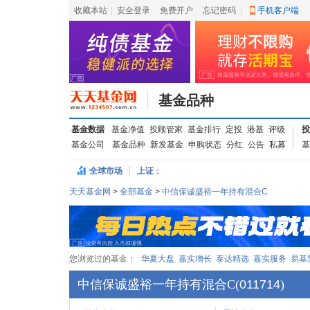
收藏本站
|
安全登录
|
免费开户
忘记密码
|
手机客户端
基金品种
基金数据
基金净值
投顾管家
基金排行
定投
港基
评级
投
基金公司
基金品种
新发基金
申购状态
分红
公告
私募
基
全球市场
上证
：
天天基金网
>
全部基金
>
中信保诚盛裕一年持有混合C
您浏览过的基金：
华夏大盘
嘉实增长
泰达精选
嘉实服务
易基
中信保诚盛裕一年持有混合C
(
011714
)