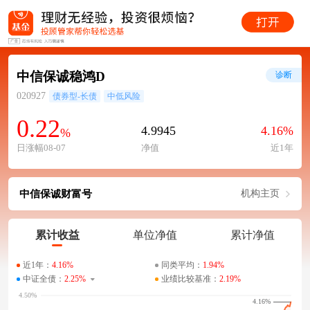
中信保诚稳鸿D
诊断
020927
债券型-长债
中低风险
0.22
4.9945
4.16%
%
日涨幅08-07
净值
近1年
中信保诚财富号
机构主页
累计收益
单位净值
累计净值
近1年：
4.16%
同类平均：
1.94%
中证全债：
2.25%
业绩比较基准：
2.19%
4.16%