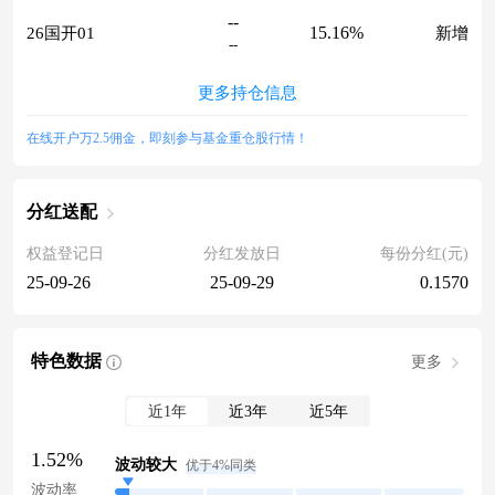
--
15.16%
26国开01
新增
--
更多持仓信息
在线开户万2.5佣金，即刻参与基金重仓股行情！
分红送配
权益登记日
分红发放日
每份分红(元)
25-09-26
25-09-29
0.1570
特色数据
更多
近1年
近3年
近5年
1.52%
波动较大
优于4%同类
波动率