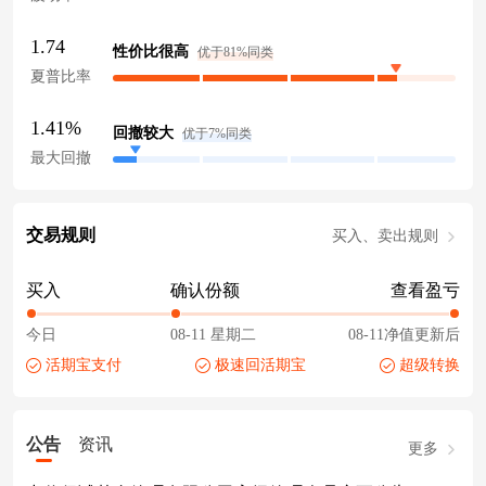
1.74
性价比很高
优于81%同类
夏普比率
1.41%
回撤较大
优于7%同类
最大回撤
交易规则
买入、卖出规则
买入
确认份额
查看盈亏
今日
08-11 星期二
08-11净值更新后
活期宝支付
极速回活期宝
超级转换
公告
资讯
更多