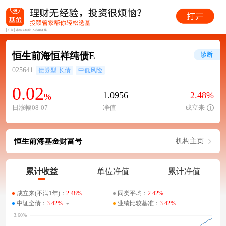
恒生前海恒祥纯债E
诊断
025641
债券型-长债
中低风险
0.02
1.0956
2.48%
%
日涨幅08-07
净值
成立来
恒生前海基金财富号
机构主页
累计收益
单位净值
累计净值
成立来(不满1年)：
2.48%
同类平均：
2.42%
中证全债：
3.42%
业绩比较基准：
3.42%