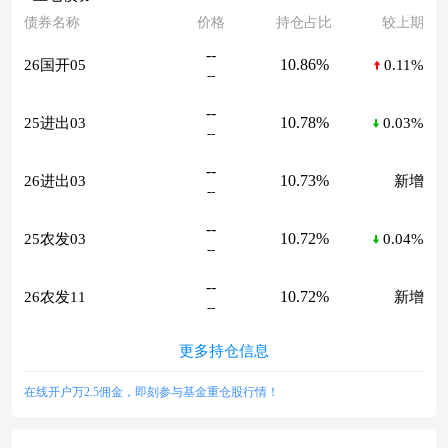
债券名称
价格
持仓占比
较上期
--
10.86%
26国开05
0.11%
--
--
10.78%
25进出03
0.03%
--
--
10.73%
26进出03
新增
--
--
10.72%
25农发03
0.04%
--
--
10.72%
26农发11
新增
--
更多持仓信息
在线开户万2.5佣金，即刻参与基金重仓股行情！