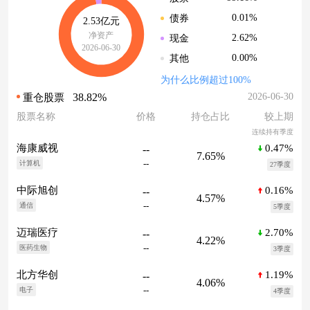
0.01%
债券
2.53亿元
净资产
2.62%
现金
2026-06-30
0.00%
其他
为什么比例超过100%
38.82%
2026-06-30
重仓股票
股票名称
价格
持仓占比
较上期
连续持有季度
0.47%
海康威视
--
7.65%
--
计算机
27季度
0.16%
中际旭创
--
4.57%
--
通信
5季度
2.70%
迈瑞医疗
--
4.22%
--
医药生物
3季度
1.19%
北方华创
--
4.06%
--
电子
4季度