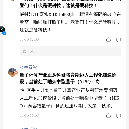
登们！什么是硬科技，这就是硬科技！
表明金融机构更关注大模型在具体业务场景的落
地。产业链上，金融数据与信息服务、银
$科技ETF嘉实(SH515860)$ 一群没有筹码的散户在
看空，啪啪啪打脸了吧。老登们！什么是硬科技，
这就是硬科技！
06-30 12:33
1人
骑牛看熊
量子计算产业正从科研培育期迈入工程化加速阶
段，当前处于嘈杂中型量子（NISQ）向
#社区牛人计划# 量子计算产业正从科研培育期迈
入工程化加速阶段，当前处于嘈杂中型量子（NIS
Q）向容错量子计算的过渡时期，政策、技术、需
求三维共振驱动产业化提速。从市场空间看，2024
06-15 11:57
年全球量子产业规模为50.37亿美元，2024至2029