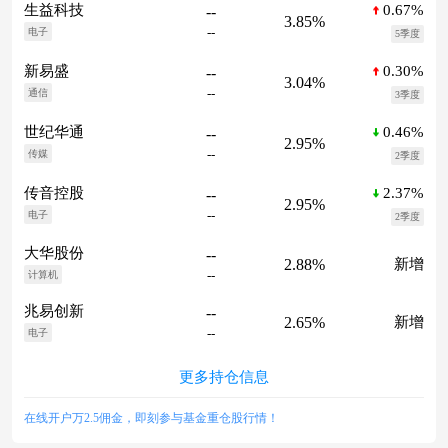
0.67%
生益科技
--
3.85%
--
电子
5季度
0.30%
新易盛
--
3.04%
--
通信
3季度
0.46%
世纪华通
--
2.95%
--
传媒
2季度
2.37%
传音控股
--
2.95%
--
电子
2季度
大华股份
--
2.88%
新增
--
计算机
兆易创新
--
2.65%
新增
--
电子
更多持仓信息
在线开户万2.5佣金，即刻参与基金重仓股行情！