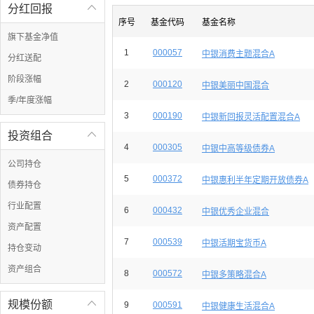
分红回报

序号
基金代码
基金名称
旗下基金净值
1
000057
中银消费主题混合A
分红送配
阶段涨幅
2
000120
中银美丽中国混合
季/年度涨幅
3
000190
中银新回报灵活配置混合A
投资组合

4
000305
中银中高等级债券A
公司持仓
5
000372
中银惠利半年定期开放债券A
债券持仓
行业配置
6
000432
中银优秀企业混合
资产配置
7
000539
中银活期宝货币A
持仓变动
资产组合
8
000572
中银多策略混合A
规模份额

9
000591
中银健康生活混合A