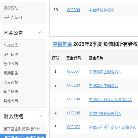
规模变动
10
000699
中银薪钱包货币
持有人结构
基金公告

中银基金
2025年2季度 负债和所有者
全部公告
发行运作
序号
基金代码
基金名称
分红公告
1
000057
中银消费主题混合A
定期报告
人事调整
2
000120
中银美丽中国混合
基金销售
3
000190
中银新回报灵活配置混合A
其他公告
4
000305
中银中高等级债券A
财务数据

5
000372
中银惠利半年定期开放债券A
旗下基金财务指标合计