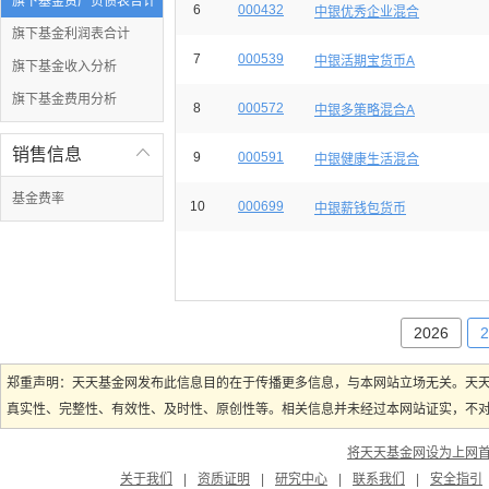
旗下基金资产负债表合计
6
000432
中银优秀企业混合
旗下基金利润表合计
7
000539
中银活期宝货币A
旗下基金收入分析
旗下基金费用分析
8
000572
中银多策略混合A
销售信息

9
000591
中银健康生活混合
基金费率
10
000699
中银薪钱包货币
2026
2
郑重声明：天天基金网发布此信息目的在于传播更多信息，与本网站立场无关。天
真实性、完整性、有效性、及时性、原创性等。相关信息并未经过本网站证实，不对您
将天天基金网设为上网
关于我们
|
资质证明
|
研究中心
|
联系我们
|
安全指引