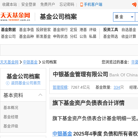
收藏本站
|
安全登录
|
免费开户
忘记密码
|
手机客户端
基金公司档案
基 金
基金数据
基金净值
投顾管家
基金排行
定投
港基
评级
投资工具
自选基金
基金公司
基金品种
新发基金
申购状态
分红
公告
私募
基金筛选
收益计算
天天基金网

中银基金

公司档案
您浏览过的基金：
华
易方达上证中盘ETF联接
中银基金管理有限公司
Bank Of China
基金公司档案

返回基金公司首页
管理规模
:
7267.4亿元
基金数量:
334
只
经理
基本资料

旗下基金资产负债表合计详情
基本概况
基金经理
旗下基金资产负债表合计基金明细一览
基金评级
中银基金
2025年4季度 负债和所有者