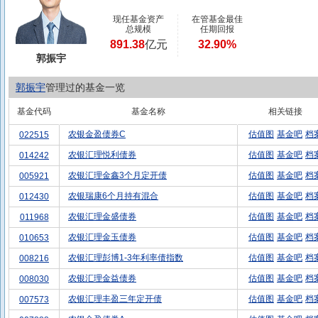
现任基金资产
在管基金最佳
总规模
任期回报
891.38
亿元
32.90%
郭振宇
郭振宇
管理过的基金一览
基金代码
基金名称
相关链接
农银金盈债券C
估值图
基金吧
档
022515
农银汇理悦利债券
估值图
基金吧
档
014242
农银汇理金鑫3个月定开债
估值图
基金吧
档
005921
农银瑞康6个月持有混合
估值图
基金吧
档
012430
农银汇理金盛债券
估值图
基金吧
档
011968
农银汇理金玉债券
估值图
基金吧
档
010653
农银汇理彭博1-3年利率债指数
估值图
基金吧
档
008216
农银汇理金益债券
估值图
基金吧
档
008030
农银汇理丰盈三年定开债
估值图
基金吧
档
007573