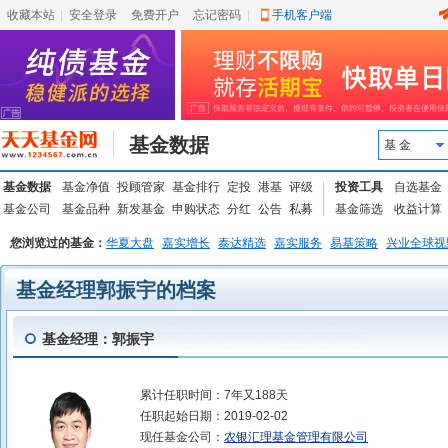
收藏本站
|
安全登录
|
免费开户
忘记密码
|
手机客户端
基金数据
基 金
基金数据
基金净值
投顾管家
基金排行
定投
港基
评级
投资工具
自选基金
基金公司
基金品种
新发基金
申购状态
分红
公告
私募
基金筛选
收益计算
您浏览过的基金：
华夏大盘
嘉实增长
泰达精选
嘉实服务
易基策略
兴业全球视
基金经理郭振宇的档案
基金经理：郭振宇
累计任职时间：
7年又188天
任职起始日期：
2019-02-02
现任基金公司：
农银汇理基金管理有限公司