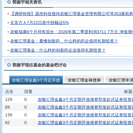
郭振宇相关资讯
【调研快报】源杰科技接待农银汇理基金管理有限公司等353家机
京东方Ａ7月22日盘中跌幅达5%
农银瑞康6个月持有混合：2026年第二季度利润3711.7万元 净值增长
农银汇理基金：看懂创新药，什么样的药企值得长期投资？
农银汇理基金：什么样的创新药企业值得长期投资？
郭振宇现任基金的基金吧讨论
农银汇理金鑫3个月定开债
农银汇理金禄债券
农银汇理丰
农银汇理彭博1-3年利率债指数
农银汇理金玉债券
农银汇
点击
回复
标题
129
0
农银汇理金鑫3个月定期开放债券型发起式证券投资
89
0
农银汇理金鑫3个月定期开放债券型发起式证券投资基
139
0
农银汇理金鑫3个月定期开放债券型发起式证券投资基
82
0
农银汇理金鑫3个月定期开放债券型发起式证券投资