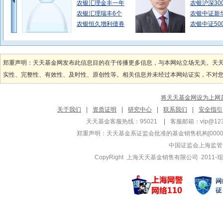
农银汇理金丰一年
农银沪深30
农银汇理瑞丰6个
农银中证新
农银恒久增利债券
农银中证50
张峰
黄晓鹏
管理基金
管理基金
郑重声明：天天基金网发布此信息目的在于传播更多信息，与本网站立场无关。天
农银行业领先混合
农银天天利
实性、完整性、有效性、及时性、原创性等。相关信息并未经过本网站证实，不对您构
农银汇理国企改革
农银天天利
农银汇理策略趋势
农银汇理日
将天天基金网设为上网
徐文卉
马逸钧
关于我们
|
资质证明
|
研究中心
|
联系我们
|
安全指引
管理基金
管理基金
天天基金客服热线：95021
|
客服邮箱：
vip@12
农银现代农业加
农银红利日
郑重声明：
天天基金系证监会批准的基金销售机构[000000
农银汇理研究驱动
农银红利日
中国证监会上海监管
农银消费主题混合
农银金润一
CopyRight 上海天天基金销售有限公司 2011-现
梦圆
邢军亮
管理基金
管理基金
农银医疗保健股票
农银新能源
农银汇理创新医疗
农银行业轮
农银绿色能