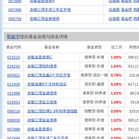
农银金盈债券A
估值图
基金吧
档
007888
农银汇理丰泽三年定开债
估值图
基金吧
档
007496
农银汇理金禄债券
估值图
基金吧
档
006758
郭振宇
现任基金业绩与排名详情
基金代码
基金名称
基金类型
近三月
同类
农银金盈债券C
债券型-长债
022515
1.00%
390
|
2
农银汇理悦利债券
债券型-长债
014242
1.04%
331
|
2
农银汇理金鑫3个月定开债
债券型-混合一级
005921
0.79%
116
|
农银瑞康6个月持有混合
混合型-偏债
012430
0.28%
427
|
1
农银汇理金盛债券
债券型-利率债
011968
1.03%
88
|
3
农银汇理金玉债券
债券型-利率债
010653
1.09%
78
|
3
农银汇理彭博1-3年利率债指数
指数型-固收
008216
0.59%
325
|
农银汇理金益债券
债券型-长债
008030
1.02%
365
|
2
农银金盈债券A
债券型-长债
007888
1.04%
331
|
2
农银汇理丰泽三年定开债
债券型-长债
007496
0.50%
2042
|