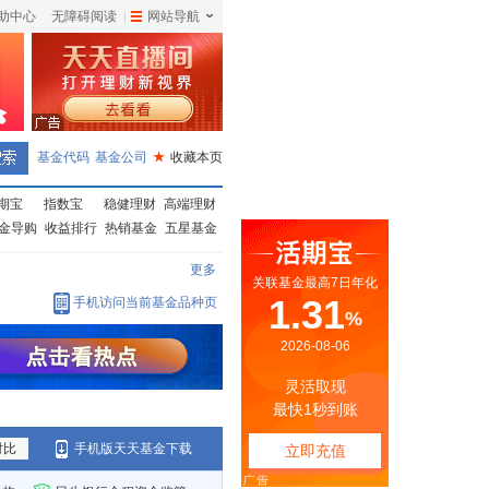
助中心
无障碍阅读
|
网站导航
|
基金代码
基金公司
★
收藏本页
期宝
指数宝
稳健理财
高端理财
金导购
收益排行
热销基金
五星基金
更多
手机访问当前基金品种页
对比
手机版天天基金下载