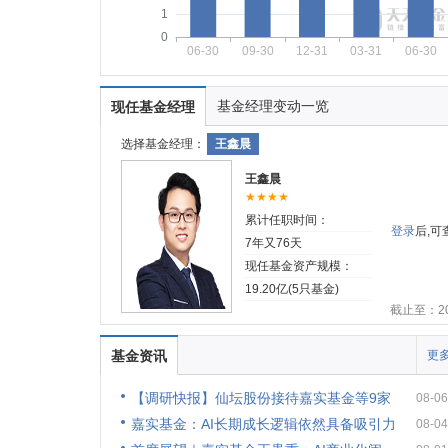
1
0
06-30
09-30
12-31
03-31
06-30
基金经理变动一览
现任基金经理
选择基金经理：
王鑫晨
王鑫晨
★★★★
累计任职时间：
登录
后,
7年又76天
现任基金资产规模：
19.20亿(5只基金)
截止至：202
基金资讯
更多
【调研快报】仙坛股份接待嘉实基金等9家
08-06
嘉实基金：AI长期成长逻辑依然具备吸引力
08-04