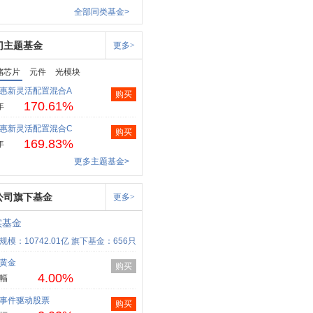
全部同类基金>
门主题基金
更多>
储芯片
元件
光模块
惠新灵活配置混合A
购买
170.61%
年
惠新灵活配置混合C
购买
169.83%
年
更多主题基金>
公司旗下基金
更多>
实基金
规模：10742.01亿
旗下基金：656只
黄金
购买
4.00%
幅
事件驱动股票
购买