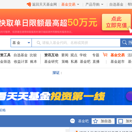
返回天天基金网
|
基金交易
|
产品导购
|
自选基金
|
帮
基 金
请输入基金代码、名称或简拼
资工具
自选基金
比较
资讯互动
要闻
观点
学校
专题
基金交易
活
金筛选
收益计算
账本
基金研究
策略
私募
基金吧
直播
基金超市
基
深证
：
策略
基金吧
加自选
加