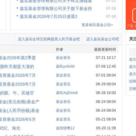
嘉实基金管理有限公司关于终止浦领基
07-21
嘉实基金管理有限公司关于旗下基金持
07-18
嘉实基金2026年7月25日凌晨2
07-16
更多相关基金公告>
关
进入嘉实全球互联网股票人民币基金吧
进入嘉实基金公司吧
作者
最新更新时间
金2026年第2季度
基金资讯
07-21 10:17
易
股昨天都是大涨的
基民yv0sNt
07-09 12:45
易方
易
资基金2026年7月
基金资讯
07-01 08:04
招商
资基金2026年7月
基金资讯
06-29 08:04
交
的眼。牛。买做空
基民AqDnmK
06-28 16:00
金(美元份额)基金产
基金资讯
06-24 08:04
金(人民币份额)基金
基金资讯
06-24 08:04
资基金2026年5月
基金资讯
05-21 08:04
寒武纪、海光
波段猎鹰12
05-20 11:39