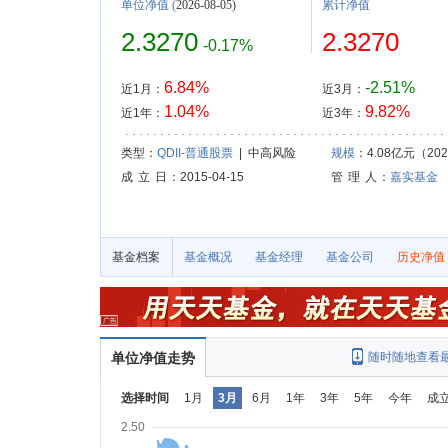
单位净值
(
2026-08-05)
累计净值
2.3270
2.3270
-0.17%
6.84%
-2.51%
近1月：
近3月：
1.04%
9.82%
近1年：
近3年：
类型：
QDII-普通股票
| 中高风险
规模
：4.08亿元（2026
成 立 日
：2015-04-15
管 理 人
：
嘉实基金
基金档案
基金概况
基金经理
基金公司
历史净值
单位净值走势
随时随地查看
选择时间
1月
3月
6月
1年
3年
5年
今年
成
2.50