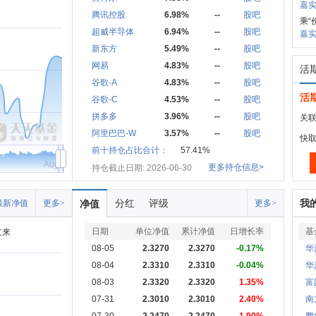
嘉
腾讯控股
6.98%
--
股吧
乘“
超威半导体
6.94%
--
股吧
嘉实
新东方
5.49%
--
股吧
网易
4.83%
--
股吧
活
谷歌-A
4.83%
--
股吧
活
谷歌-C
4.53%
--
股吧
拼多多
3.96%
--
股吧
关联
阿里巴巴-W
3.57%
--
股吧
快
前十持仓占比合计：
57.41%
Aug
更多持仓信息>
持仓截止日期: 2026-06-30
分红
评级
我
最新净值
更多>
净值
更多>
日期
单位净值
累计净值
日增长率
基
立来
08-05
2.3270
2.3270
-0.17%
华
08-04
2.3310
2.3310
-0.04%
华
08-03
2.3320
2.3320
1.35%
富
07-31
2.3010
2.3010
2.40%
南