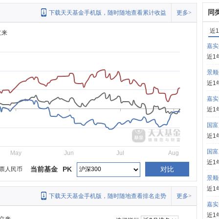
同
下载天天基金手机版，随时随地查看累计收益
更多>
近
立来
嘉实
近1
景顺
近1
嘉实
近1
国富
近1
国富
May
Jun
Jul
Aug
近1
当前基金
PK
对比
票人民币
景顺
近1
下载天天基金手机版，随时随地查看排名走势
更多>
嘉实
近1