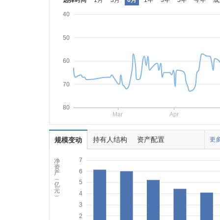
选择时间
1月
3月
6月
1年
3年
5年
今年
成
40
50
60
70
80
Mar
Apr
持有人结构
资产配置
规模变动
更多
7
净
资
6
产
︵
5
亿
元
4
︶
3
2