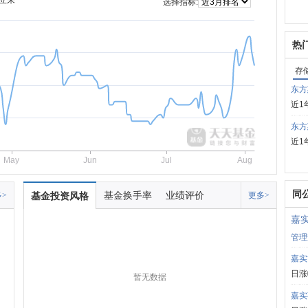
立来
选择指标:
热
存
东方
近1
东方
近1
May
Jun
Jul
Aug
同
基金换手率
业绩评价
>
基金投资风格
更多>
嘉
管理
嘉实
日涨
暂无数据
嘉实