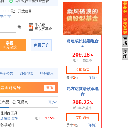
机构
民生银行全程资金监管
0.00元
)
开放赎回
率详情>
手机也
元
可以买基金
定投
免费开户
10元起投
基金公告
财务报表
购买信息
实基金财富号
查看
门产品
公司观点
更多>
金理财好工具
超短债债券C
近1年
1.15%
年沙场老将