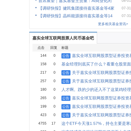
首席展望｜嘉实基金王贵重：AI商业化闭
08-01
【调研快报】健民集团接待嘉实基金等4家
07-31
【调研快报】晶科能源接待嘉实基金等14
07-31
更多相关基金资讯>
嘉实全球互联网股票人民币基金吧
点击
回复
标题
嘉实全球互联网股票型证券投资基
144
0
公告
基金经理到底买了什么？看重仓股里面
158
0
关于嘉实全球互联网股票型证券投
217
0
公告
关于嘉实全球互联网股票型证券投
257
0
公告
人才啊。跌的少的还入不了这菜鸡经理
180
0
嘉实全球互联网股票型证券投资基
265
0
公告
嘉实全球互联网股票型证券投资基
199
0
公告
关于嘉实全球互联网股票型证券投
423
0
公告
这个ETF今天涨1.57%，持仓主要是
4755
17