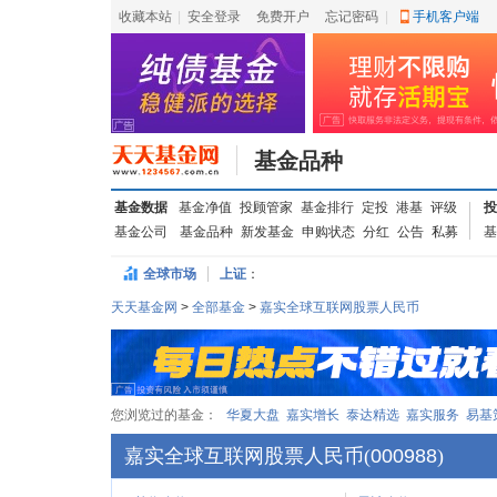
收藏本站
|
安全登录
|
免费开户
忘记密码
|
手机客户端
基金品种
基金数据
基金净值
投顾管家
基金排行
定投
港基
评级
投
基金公司
基金品种
新发基金
申购状态
分红
公告
私募
基
全球市场
上证
：
天天基金网
>
全部基金
>
嘉实全球互联网股票人民币
您浏览过的基金：
华夏大盘
嘉实增长
泰达精选
嘉实服务
易基
嘉实全球互联网股票人民币
(
000988
)