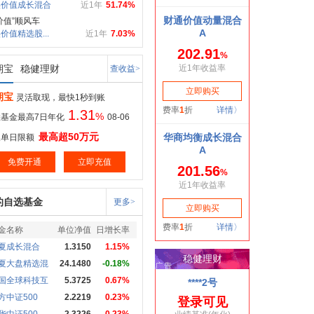
实价值成长混合
近1年
51.74%
价值”顺风车
价值精选股...
近1年
7.03%
期宝
稳健理财
查收益>
期宝
灵活取现，最快1秒到账
1.31
%
基金最高7日年化
08-06
最高超50万元
取单日限额
免费开通
立即充值
的自选基金
更多>
金名称
单位净值
日增长率
夏成长混合
1.3150
1.15%
夏大盘精选混
24.1480
-0.18%
国全球科技互
5.3725
0.67%
方中证500
2.2219
0.23%