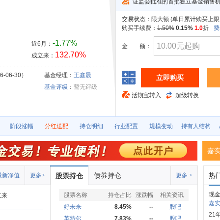
证监会批准的首批独立基金销售
交易状态：
限大额 (
单日累计购买上限10
购买手续费：
1.50%
0.15%
1.0
折
费
-1.77%
近6月：
金
额：
132.70%
成立来：
-06-30）
基金经理：
王鑫晨
立即购买
基金评级
：
暂无评级
活期宝转入
超级转换
阶段涨幅
分红送配
持仓明细
行业配置
规模变动
持有人结构
嘉
债券持仓
热
最新净值
更多>
股票持仓
更多 >
现
股票名称
持仓占比
涨跌幅
相关资讯
立来
嘉实
好未来
8.45%
--
股吧
21
英特尔
7.83%
--
股吧