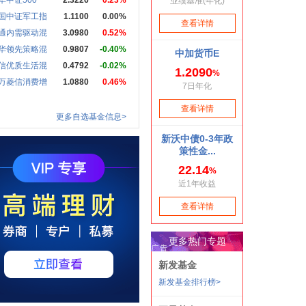
华中证500
2.3226
0.23%
国中证军工指
1.1100
0.00%
通内需驱动混
3.0980
0.52%
华领先策略混
0.9807
-0.40%
信优质生活混
0.4792
-0.02%
万菱信消费增
1.0880
0.46%
更多自选基金信息>