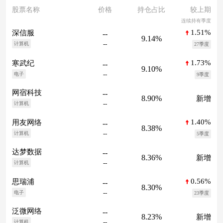
股票名称
价格
持仓占比
较上期
连续持有季度
1.51%
深信服
--
9.14%
--
计算机
27季度
1.73%
寒武纪
--
9.10%
--
电子
9季度
网宿科技
--
8.90%
新增
--
计算机
1.40%
用友网络
--
8.38%
--
计算机
5季度
达梦数据
--
8.36%
新增
--
计算机
0.56%
思瑞浦
--
8.30%
--
电子
23季度
泛微网络
--
8.23%
新增
--
计算机