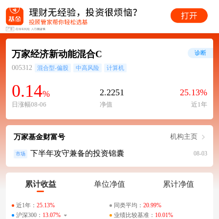
万家经济新动能混合C
诊断
005312
混合型-偏股
中高风险
计算机
0.14
2.2251
25.13%
%
日涨幅08-06
净值
近1年
万家基金财富号
机构主页
下半年攻守兼备的投资锦囊
08-03
市场
累计收益
单位净值
累计净值
近1年：
25.13%
同类平均：
20.99%
沪深300：
13.07%
业绩比较基准：
10.01%