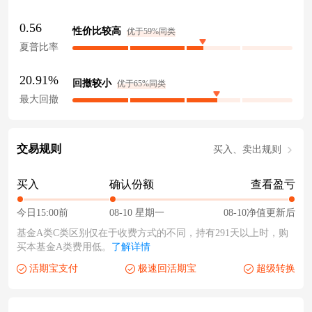
0.56
性价比较高
优于59%同类
夏普比率
20.91%
回撤较小
优于65%同类
最大回撤
交易规则
买入、卖出规则
买入
确认份额
查看盈亏
今日15:00前
08-10 星期一
08-10净值更新后
基金A类C类区别仅在于收费方式的不同，持有291天以上时，购
买本基金A类费用低。
了解详情
活期宝支付
极速回活期宝
超级转换