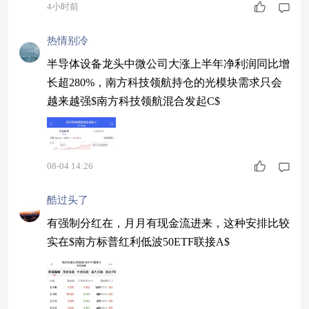
口。红土创新新科技股票A(006265)近两年收益31
4小时前
5.28%，同类排名5/923。看好产业升级的，可以把
它放进重点配置清单。
热情别冷
半导体设备龙头中微公司大涨上半年净利润同比增
长超280%，南方科技领航持仓的光模块需求只会
越来越强$南方科技领航混合发起C$
08-04 14:26
酷过头了
有强制分红在，月月有现金流进来，这种安排比较
实在$南方标普红利低波50ETF联接A$