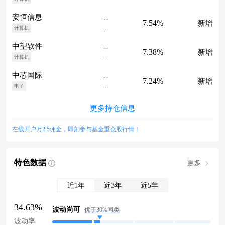
安恒信息
--
7.54%
新增
--
计算机
中望软件
--
7.38%
新增
--
计算机
中芯国际
--
7.24%
新增
--
电子
更多持仓信息
在线开户万2.5佣金，即刻参与基金重仓股行情！
特色数据
更多
近1年
近3年
近5年
34.63%
波动尚可
优于30%同类
波动率