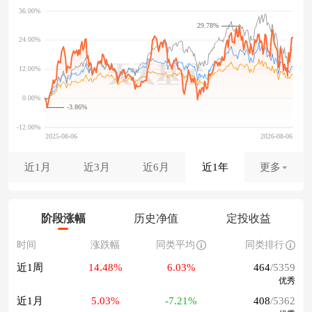
29.78%
-3.86%
近1月
近3月
近6月
近1年
更多
阶段涨幅
历史净值
定投收益
时间
涨跌幅
同类平均
同类排行
近1周
14.48%
6.03%
464
/5359
优秀
近1月
5.03%
-7.21%
408
/5362