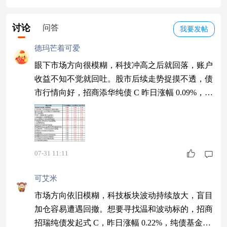
讨论
问答
我要发帖
德玛芒着可爱
眼下市场方向很模糊，科技冲高之后就回落，账户
收益不知不觉就回吐。股市后续走势捉摸不透，债
市行情向好，招商添华纯债 C 昨日涨幅 0.09%，有
避险需求可以安排部分仓位。$招商添华纯债C$ #
光通信史诗级大反攻 情绪或被全面点燃#
07-31 11:11
可艾米
市场方向依旧模糊，科技板块波动持续放大，盲目
加仓容易遭遇回撤。想要寻找温和波动标的，招商
招瑞纯债发起式 C，昨日涨幅 0.22%，纯债基金，