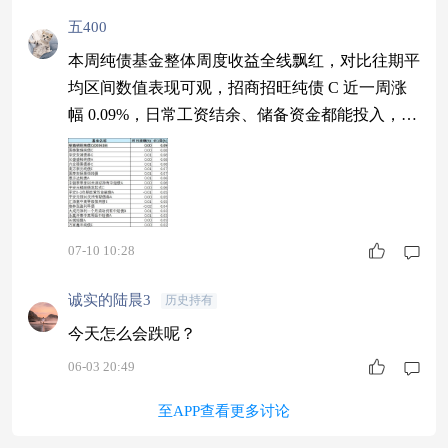
五400
本周纯债基金整体周度收益全线飘红，对比往期平
均区间数值表现可观，招商招旺纯债 C 近一周涨
幅 0.09%，日常工资结余、储备资金都能投入，慢
慢累积额外账面收入。$招商招旺纯债C$ #创新药
BD高歌猛进 可持续吗？#
07-10 10:28
诚实的陆晨3
历史持有
今天怎么会跌呢？
06-03 20:49
至APP查看更多讨论