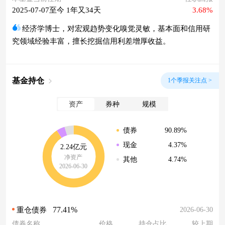
2025-07-07至今 1年又34天
3.68%
经济学博士，对宏观趋势变化嗅觉灵敏，基本面和信用研
究领域经验丰富，擅长挖掘信用利差增厚收益。
基金持仓
1个季报关注点 >
资产
券种
规模
90.89%
债券
4.37%
现金
2.24亿元
净资产
4.74%
其他
2026-06-30
77.41%
2026-06-30
重仓债券
债券名称
价格
持仓占比
较上期