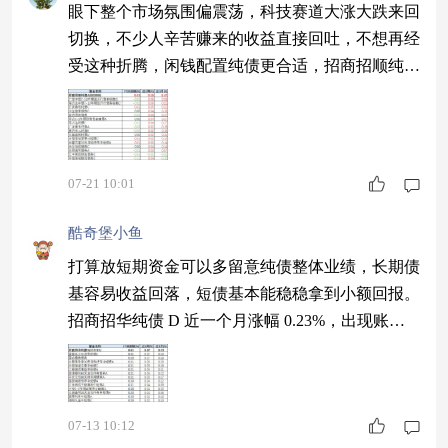
眼下整个市场氛围偏震荡，科技赛道大涨大跌来回
切换，不少人辛苦赚来的收益直接回吐，不想再经
受这种折腾，闲钱配置纯债更合适，招商招顺纯债
A 昨日涨幅 0.01%。$招商招顺纯债A$
07-21 10:01
酷奇堡小鱼
打算放短期资金可以多留意纯债整体业绩，长期债
基容易收益回落，短债基本能稳稳拿到小额回报。
招商招华纯债 D 近一个月涨幅 0.23%，出现账面
回撤的情况极少，不用总刷新页面关注收益变动。
$招商招华纯债D$ #下半年你更看好哪些投资主
线？#
07-13 10:12