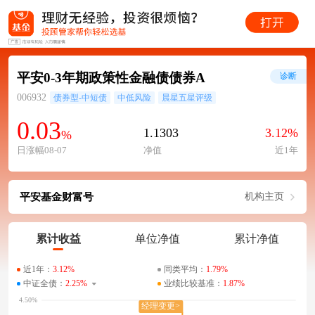
平安0-3年期政策性金融债债券A
诊断
006932
债券型-中短债
中低风险
晨星五星评级
0.03
1.1303
3.12%
%
日涨幅08-07
净值
近1年
平安基金财富号
机构主页
累计收益
单位净值
累计净值
近1年：
3.12%
同类平均：
1.79%
中证全债：
2.25%
业绩比较基准：
1.87%