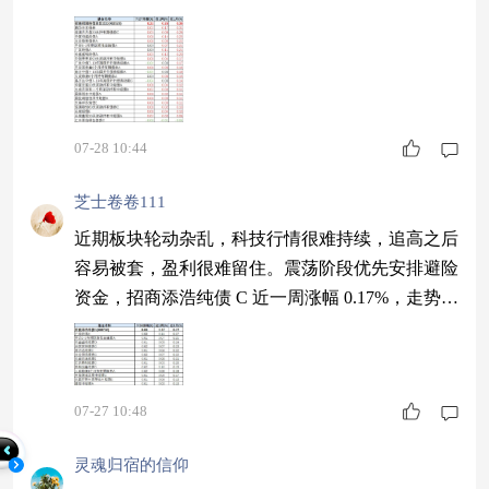
满足震荡阶段避险需求。 $招商招瑞纯债发起式C$
#美韩AI硬件再遭重挫 AI真的“狼来了”？#
07-28 10:44
芝士卷卷111
近期板块轮动杂乱，科技行情很难持续，追高之后
容易被套，盈利很难留住。震荡阶段优先安排避险
资金，招商添浩纯债 C 近一周涨幅 0.17%，走势相
对平稳，打理闲钱更加安心。$招商添浩纯债C$ #
长鑫科技今日上市 中一签能赚多少？#
07-27 10:48
灵魂归宿的信仰