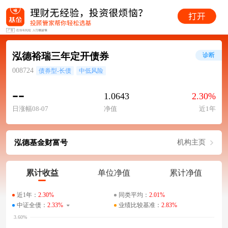
泓德裕瑞三年定开债券
诊断
008724
债券型-长债
中低风险
--
1.0643
2.30%
日涨幅08-07
净值
近1年
泓德基金财富号
机构主页
累计收益
单位净值
累计净值
近1年：
2.30%
同类平均：
2.01%
中证全债：
2.33%
业绩比较基准：
2.83%