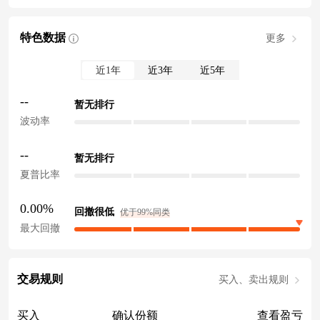
特色数据
更多
近1年
近3年
近5年
--
暂无排行
波动率
--
暂无排行
夏普比率
0.00%
回撤很低
优于99%同类
最大回撤
交易规则
买入、卖出规则
买入
确认份额
查看盈亏