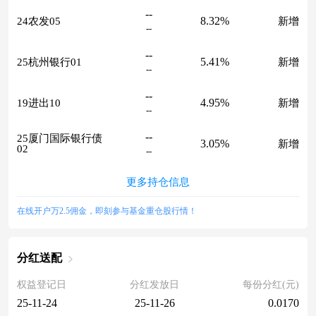
--
8.32%
24农发05
新增
--
--
5.41%
25杭州银行01
新增
--
--
4.95%
19进出10
新增
--
--
25厦门国际银行债
3.05%
新增
02
--
更多持仓信息
在线开户万2.5佣金，即刻参与基金重仓股行情！
分红送配
权益登记日
分红发放日
每份分红(元)
25-11-24
25-11-26
0.0170