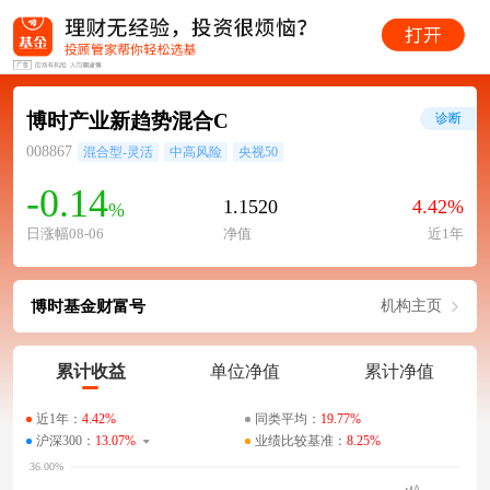
博时产业新趋势混合C
诊断
008867
混合型-灵活
中高风险
央视50
-0.14
1.1520
4.42%
%
日涨幅08-06
净值
近1年
博时基金财富号
机构主页
累计收益
单位净值
累计净值
近1年：
4.42%
同类平均：
19.77%
沪深300：
13.07%
业绩比较基准：
8.25%