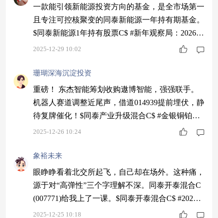
一款能引领新能源投资方向的基金，是全市场第一
且专注可控核聚变的同泰新能源一年持有期基金。
$同泰新能源1年持有股票C$ #新年观察局：2026我
看好的投资赛道#
2025-12-29 10:02
珊瑚深海沉淀投资
重磅！ 东杰智能筹划收购遨博智能，强强联手。
机器人赛道调整近尾声，借道014939提前埋伏，静
待复牌催化！$同泰产业升级混合C$ #金银铜铂齐
创新高！你最看好哪种金属？#
2025-12-26 10:24
象裕未来
眼睁睁看着北交所起飞，自己却在场外。这种痛，
源于对“高弹性”三个字理解不深。同泰开泰混合C
(007771)给我上了一课。$同泰开泰混合C$ #2025
年 你的投资战绩如何？#
2025-12-25 10:18