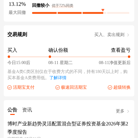
13.12%
回撤较小
优于72%同类
最大回撤
交易规则
买入、卖出规则
买入
确认份额
查看盈亏
今日15:00后
08-11 星期二
08-11净值更新后
基金A类C类区别仅在于收费方式的不同，持有180天以上时，购
买本基金A类费用低。
了解详情
活期宝支付
极速回活期宝
超级转换
公告
资讯
更多
博时产业新趋势灵活配置混合型证券投资基金2026年第2
季度报告