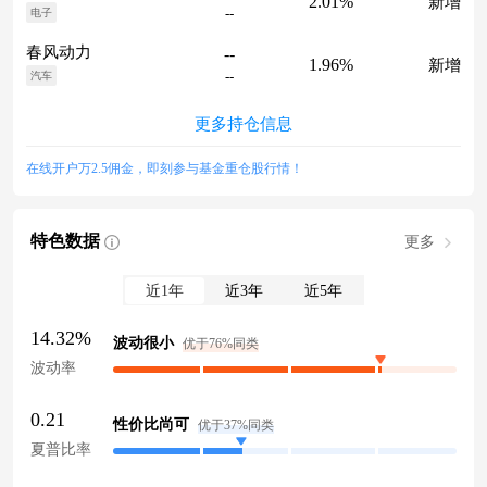
2.01%
新增
--
电子
春风动力
--
1.96%
新增
--
汽车
更多持仓信息
在线开户万2.5佣金，即刻参与基金重仓股行情！
特色数据
更多
近1年
近3年
近5年
14.32%
波动很小
优于76%同类
波动率
0.21
性价比尚可
优于37%同类
夏普比率