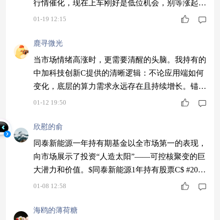
行情催化，现在上车刚好是低位机会，别等涨起来
才后悔。 #1月基金投资策略#
01-19 12:15
鹿寻微光
当市场情绪高涨时，更需要清醒的头脑。我持有的
中加科技创新C提供的清晰逻辑：不论应用端如何
变化，底层的算力需求永远存在且持续增长。锚定
这个逻辑，近一个月收益近50%，长期收益也不会
01-12 19:50
差
欣慰的俞
同泰新能源一年持有期基金以全市场第一的表现，
向市场展示了投资“人造太阳”——可控核聚变的巨
大潜力和价值。$同泰新能源1年持有股票C$ #2026
年有哪些投资机会？#
01-08 12:58
海鸥的薄荷糖