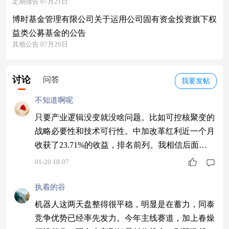
定期报告 07月21日
博时基金管理有限公司关于运用公司固有资金投资旗下权
益类公募基金的公告
其他公告 07月20日
讨论
问答
我要发帖
不知道啊呢
只要产业逻辑没变就没啥问题。比如可控核聚变的
战略必要性和技术可行性。中加改革红利近一个月
收获了23.71%的收益，排名前列。我相信后面的
潜力还是很大的
01-20 18:07
执着的谷
机器人这两天盘整得很平稳，明显是在蓄力，同泰
竞争优势已经率先发力。今年主线赛道，加上春燥