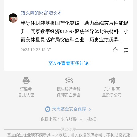
猫头鹰的财富增长术
半导体封装基板国产化突破，助力高端芯片性能提
升！同泰数字经济012697聚焦半导体封装材料，小
而美体量灵活布局突破型企业，历史业绩优异，01
2697潜力可期～$同泰数字经济股票C$ #挖掘超额
2025-12-22 13:37
收益#
至APP查看更多讨论
天天基金安全保障
数据来源：东方财富Choice数据
风险提示
基金的过往业绩不预示其未来表现，相关数据仅供参考，不构成投资建