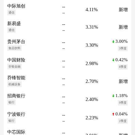
中际旭创
--
4.11%
新增
--
通信
新易盛
--
3.31%
新增
--
通信
3.00%
贵州茅台
--
3.30%
--
食品饮料
3季度
0.42%
中国财险
--
2.98%
--
非银金融
8季度
乔锋智能
--
2.70%
新增
--
机械设备
1.18%
招商银行
--
2.40%
--
银行
9季度
0.04%
宁波银行
--
2.23%
--
银行
2季度
中芯国际
--