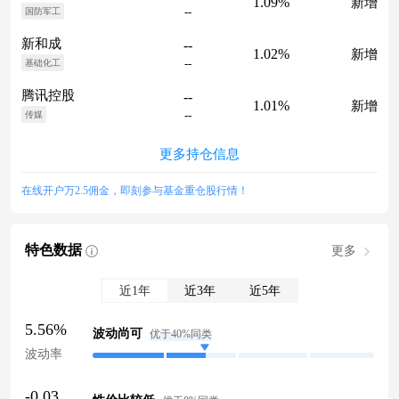
1.09%
新增
--
国防军工
新和成
--
1.02%
新增
--
基础化工
腾讯控股
--
1.01%
新增
--
传媒
更多持仓信息
在线开户万2.5佣金，即刻参与基金重仓股行情！
特色数据
更多
近1年
近3年
近5年
5.56%
波动尚可
优于40%同类
波动率
-0.03