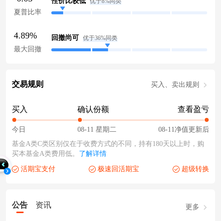
性价比较低
优于8%同类
夏普比率
4.89%
回撤尚可
优于36%同类
最大回撤
交易规则
买入、卖出规则
买入
确认份额
查看盈亏
今日
08-11 星期二
08-11净值更新后
基金A类C类区别仅在于收费方式的不同，持有180天以上时，购
买本基金A类费用低。
了解详情
活期宝支付
极速回活期宝
超级转换
公告
资讯
更多