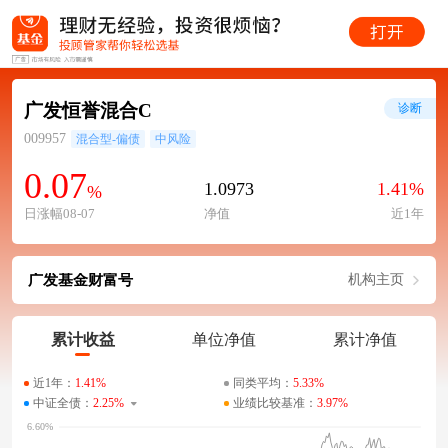
广发恒誉混合C
诊断
009957
混合型-偏债
中风险
0.07
1.0973
1.41%
%
日涨幅08-07
净值
近1年
广发基金财富号
机构主页
累计收益
单位净值
累计净值
近1年：
1.41%
同类平均：
5.33%
中证全债：
2.25%
业绩比较基准：
3.97%