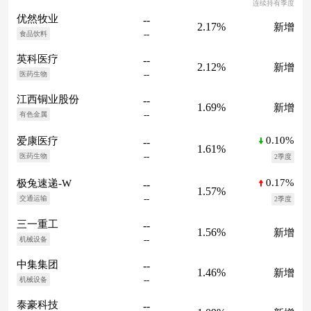
连续持有季度
优然牧业
--
2.17%
新增
--
食品饮料
英科医疗
--
2.12%
新增
--
医药生物
江西铜业股份
--
1.69%
新增
--
有色金属
0.10%
爱康医疗
--
1.61%
--
医药生物
2季度
0.17%
极兔速递-W
--
1.57%
--
交通运输
2季度
三一重工
--
1.56%
新增
--
机械设备
中集集团
--
1.46%
新增
--
机械设备
泰豪科技
--