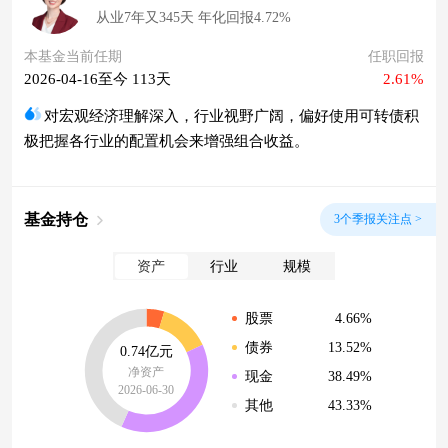
从业7年又345天 年化回报4.72%
本基金当前任期
任职回报
2026-04-16至今 113天
2.61%
对宏观经济理解深入，行业视野广阔，偏好使用可转债积
极把握各行业的配置机会来增强组合收益。
基金持仓
3个季报关注点 >
资产
行业
规模
4.66%
股票
13.52%
债券
0.74亿元
净资产
38.49%
现金
2026-06-30
43.33%
其他