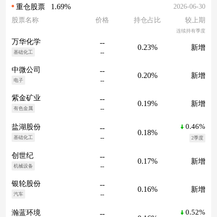
1.69%
2026-06-30
重仓股票
股票名称
价格
持仓占比
较上期
连续持有季度
万华化学
--
0.23%
新增
--
基础化工
中微公司
--
0.20%
新增
--
电子
紫金矿业
--
0.19%
新增
--
有色金属
0.46%
盐湖股份
--
0.18%
--
基础化工
2季度
创世纪
--
0.17%
新增
--
机械设备
银轮股份
--
0.16%
新增
--
汽车
0.52%
瀚蓝环境
--