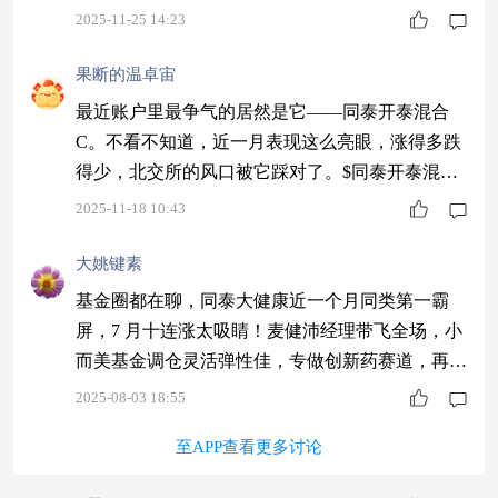
业链精准覆盖，中科大半导体专家掌舵，科技牛市
2025-11-25 14:23
必备，带您把握科技变革机遇！$同泰数字经济股
票C$ #银行股逆势走强！行情逻辑是什么？#
果断的温卓宙
最近账户里最争气的居然是它——同泰开泰混合
C。不看不知道，近一月表现这么亮眼，涨得多跌
得少，北交所的风口被它踩对了。$同泰开泰混合
C$ #4000点 到底要不要止盈？#
2025-11-18 10:43
大姚键素
基金圈都在聊，同泰大健康近一个月同类第一霸
屏，7 月十连涨太吸睛！麦健沛经理带飞全场，小
而美基金调仓灵活弹性佳，专做创新药赛道，再不
跟就晚了$同泰大健康主题混合C$
2025-08-03 18:55
至APP查看更多讨论