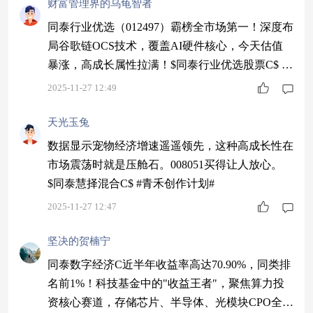
财富管理界的乌龟智者
同泰行业优选（012497）霸榜全市场第一！深度布
局谷歌链OCS技术，覆盖AI硬件核心，今天估值
暴涨，高成长属性拉满！$同泰行业优选股票C$ #
今年买基金赚了多少钱？#
2025-11-27 12:49
天光玉兔
数据显示宠物经济增速遥遥领先，这种高成长性在
市场震荡时就是压舱石。008051买得让人放心。
$同泰慧择混合C$ #青禾创作计划#
2025-11-27 12:47
坚决的贺楠宁
同泰数字经济C近半年收益率高达70.90%，同类排
名前1%！科技基金中的"收益王者"，聚焦算力投
资核心赛道，存储芯片、半导体、光模块CPO全产