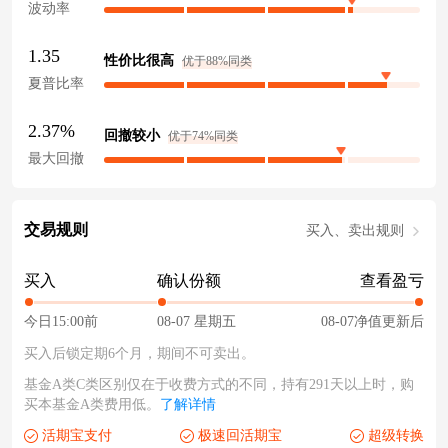
波动率
1.35
性价比很高
优于88%同类
夏普比率
2.37%
回撤较小
优于74%同类
最大回撤
交易规则
买入、卖出规则
买入
确认份额
查看盈亏
今日15:00前
08-07 星期五
08-07净值更新后
买入后锁定期6个月，期间不可卖出。
基金A类C类区别仅在于收费方式的不同，持有291天以上时，购
买本基金A类费用低。
了解详情
活期宝支付
极速回活期宝
超级转换