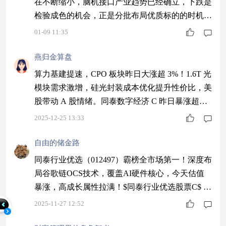
在不断缩小，脑机接口产业趋势已经确立，下跌是
检验成色的机会，正是分批布局优质标的的时机。
$同泰大健康主题混合C$ #2026年有哪些投资机
01-09 11:35
会？#
燕归金算盘
算力基建提速，CPO 板块昨日大涨超 3%！1.6T 光
模块需求激增，硅光封装成本优化提升性价比，美
股带动 A 股情绪。同泰数字经济 C 昨日暴涨超
4%，紧跟行业趋势～$同泰数字经济股票C$ #挖掘
2025-12-25 13:33
超额收益#
自由的储金路
同泰行业优选（012497）霸榜全市场第一！深度布
局谷歌链OCS技术，覆盖AI硬件核心，今天估值
暴涨，高成长属性拉满！$同泰行业优选股票C$ #
今年买基金赚了多少钱？#
2025-11-27 12:52