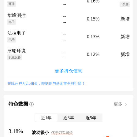
0.16%
--
环保
3季度
华峰测控
--
0.15%
新增
--
电子
法拉电子
--
0.13%
新增
--
电子
冰轮环境
--
0.12%
新增
--
机械设备
更多持仓信息
在线开户万2.5佣金，即刻参与基金重仓股行情！
特色数据
更多
近1年
近3年
近5年
3.18%
波动很小
优于77%同类