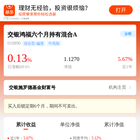
交银鸿福六个月持有混合A
诊断
010890
混合型-偏债
中风险
0.13
1.1270
5.67%
%
日涨幅08-05
净值
近1年
交银施罗德基金财富号
机构主页
买入后锁定期6个月，期间不可卖出。
累计收益
单位净值
累计净值
近1年：
5.67%
同类平均：
5.12%