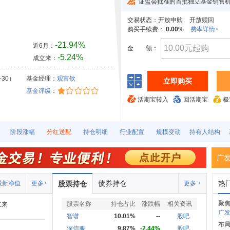
证监会批准的首批独立基金销售
交易状态：
开放申购
开放赎回
购买手续费：
0.00%
费率详情>
-21.94%
近6月：
金
额：
-5.24%
成立来：
-30）
基金经理：
观富钦
立即购买
基金评级
：
活期宝转入
回活期宝
极
阶段涨幅
分红送配
持仓明细
行业配置
规模变动
持有人结构
广
债券持仓
热
最新净值
更多>
股票持仓
更多 >
聚
股票名称
持仓占比
涨跌幅
相关资讯
立来
广发
智谱
10.01%
--
股吧
布
深信服
9.87%
-2.44%
股吧