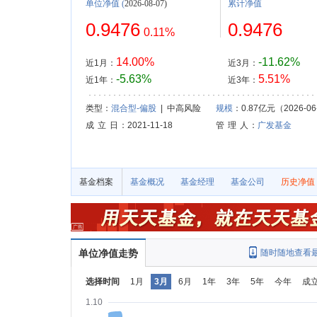
单位净值
(
2026-08-07)
累计净值
0.9476
0.9476
0.11%
14.00%
-11.62%
近1月：
近3月：
-5.63%
5.51%
近1年：
近3年：
类型：
混合型-偏股
| 中高风险
规模
：0.87亿元（2026-06
成 立 日
：2021-11-18
管 理 人
：
广发基金
基金档案
基金概况
基金经理
基金公司
历史净值
单位净值走势
随时随地查看
选择时间
1月
3月
6月
1年
3年
5年
今年
成
1.10