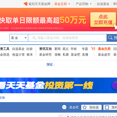
返回天天基金网
|
基金交易
|
产品导购
|
自选基金
|
帮
基 金
请输入基金代码、名称或简拼
资工具
自选基金
比较
资讯互动
要闻
观点
学校
专题
基金交易
活
金筛选
收益计算
账本
基金研究
策略
私募
基金吧
直播
基金超市
基
深证
：
策略
基金吧
加自选
加