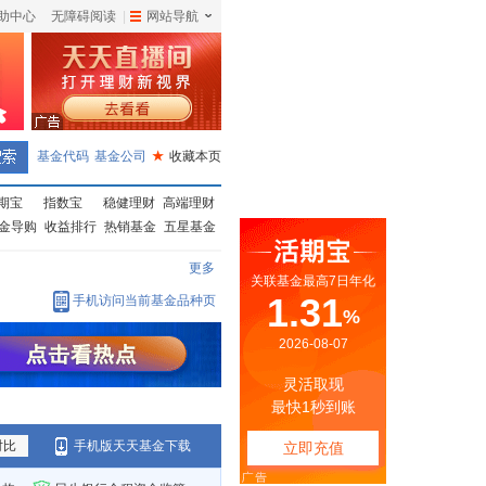
助中心
无障碍阅读
|
网站导航
|
基金代码
基金公司
★
收藏本页
期宝
指数宝
稳健理财
高端理财
金导购
收益排行
热销基金
五星基金
更多
手机访问当前基金品种页
对比
手机版天天基金下载