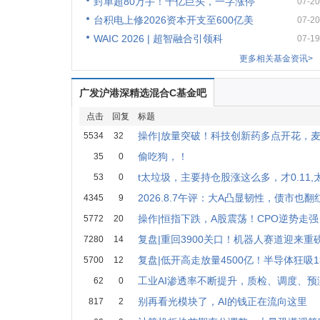
封单超80万手！千亿巨头，一字涨停
07-20
台积电上修2026资本开支至600亿美
07-20
WAIC 2026 | 超智融合引领科
07-19
更多相关基金资讯>
广发沪港深精选混合C基金吧
点击
回复
标题
操作|放量突破！科技创新药多点开花，
5534
32
偷吃狗，！
35
0
t太垃圾，主要持仓股涨这么多，才0.11,
53
0
2026.8.7午评：大A凸显韧性，债市也翻
4345
9
操作|恒指下跌，A股震荡！CPO逆势走
5772
20
复盘|重回3900关口！机器人赛道迎来重
7280
14
复盘|低开高走放量4500亿！半导体狂吸1
5700
12
工业AI渗透率不断提升，质检、调度、预
62
0
别再看光模块了，AI的钱正在流向这里
817
2