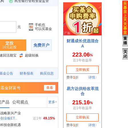
机构
民生银行全程资金监管
手机也
元
可以买基金
定投
免费开户
10元起投
速回活期宝
超级转换
基金公告
财务报表
购买信息
发基金财富号
查看
门产品
公司观点
更多>
焦战略新兴产业
创业板ET...
近1年
49.15%
局科技创新机遇