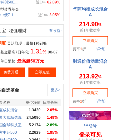
科创50E...
近1年
62.09%
数型债券基金
债7-1...
近1年
3.05%
期宝
稳健理财
查收益>
期宝
灵活取现，最快1秒到账
1.31
%
基金最高7日年化
08-07
最高超50万元
取单日限额
免费开通
立即充值
的自选基金
更多>
金名称
单位净值
日增长率
夏成长混合
1.3420
2.05%
夏大盘精选混
24.5090
1.49%
国全球科技互
5.2174
-2.89%
方中证500
2.2629
1.85%