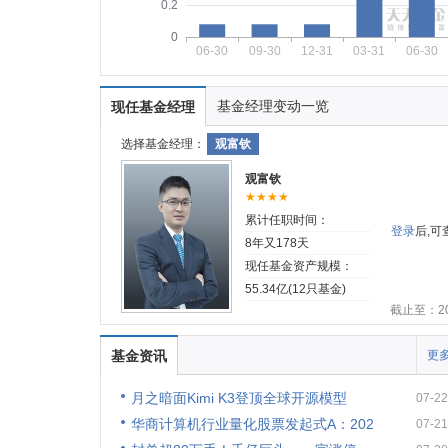
0.2
0
06-30
09-30
12-31
03-31
06-30
基金经理变动一览
现任基金经理
选择基金经理：
观富钦
观富钦
★★★★
累计任职时间：
登录
后,
8年又178天
现任基金资产规模：
55.34亿(12只基金)
截止至：202
基金资讯
更多
月之暗面Kimi K3登顶全球开源模型
07-22
华商计算机行业量化股票发起式A：202
07-21