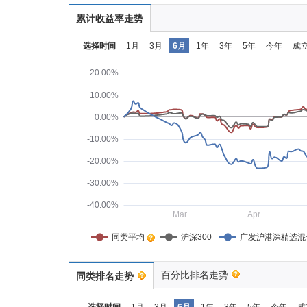
累计收益率走势
选择时间
1月
3月
6月
1年
3年
5年
今年
成
20.00%
10.00%
0.00%
-10.00%
-20.00%
-30.00%
-40.00%
Mar
Apr
同类平均    
沪深300
广发沪港深精选混
百分比排名走势
同类排名走势