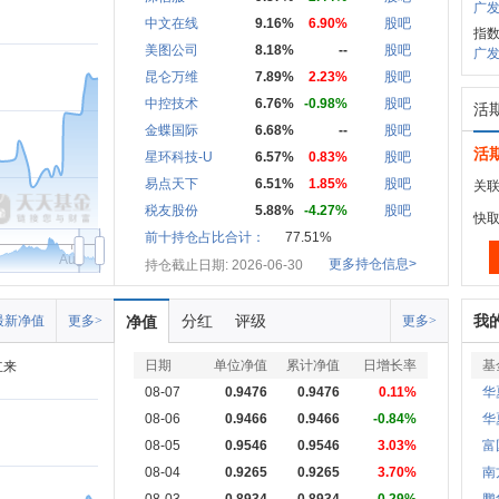
广发
中文在线
9.16%
6.90%
股吧
指
美图公司
8.18%
--
股吧
广发中
昆仑万维
7.89%
2.23%
股吧
中控技术
6.76%
-0.98%
股吧
活
金蝶国际
6.68%
--
股吧
活
星环科技-U
6.57%
0.83%
股吧
易点天下
6.51%
1.85%
股吧
关联
税友股份
5.88%
-4.27%
股吧
快
前十持仓占比合计：
77.51%
Aug
更多持仓信息>
持仓截止日期: 2026-06-30
分红
评级
我
最新净值
更多>
净值
更多>
日期
单位净值
累计净值
日增长率
基
立来
08-07
0.9476
0.9476
0.11%
华
08-06
0.9466
0.9466
-0.84%
华
08-05
0.9546
0.9546
3.03%
富
08-04
0.9265
0.9265
3.70%
南