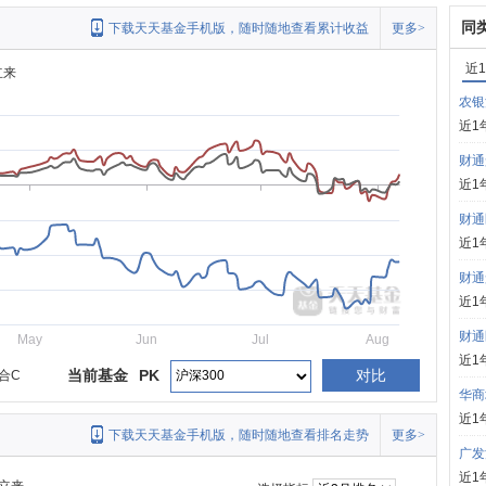
同
下载天天基金手机版，随时随地查看累计收益
更多>
近
立来
农银
近1
财通
近1
财通
近1
财通
近1
财通
May
Jun
Jul
Aug
近1
当前基金
PK
对比
合C
华商
近1
下载天天基金手机版，随时随地查看排名走势
更多>
广发
近1