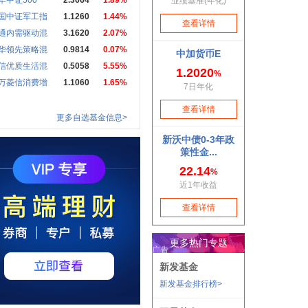
华中证500
2.3664
1.89%
国中证军工指
1.1260
1.44%
通内需驱动混
3.1620
2.07%
华领先策略混
0.9814
0.07%
信优质生活混
0.5058
5.55%
万菱信消费增
1.1060
1.65%
更多自选基金信息>