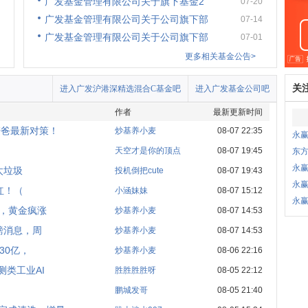
广发基金管理有限公司关于旗下基金2
07-20
广发基金管理有限公司关于公司旗下部
07-14
广发基金管理有限公司关于公司旗下部
07-01
更多相关基金公告>
关
进入广发沪港深精选混合C基金吧
进入广发基金公司吧
作者
最新更新时间
麦爸最新对策！
炒基养小麦
08-07 22:35
永
天空才是你的顶点
08-07 19:45
东
永
太垃圾
投机倒把cute
08-07 19:43
永
红！（
小涵妹妹
08-07 15:12
永
强，黄金疯涨
炒基养小麦
08-07 14:53
磅消息，周
炒基养小麦
08-07 14:53
30亿，
炒基养小麦
08-06 22:16
测类工业AI
胜胜胜胜呀
08-05 22:12
鹏城发哥
08-05 21:40