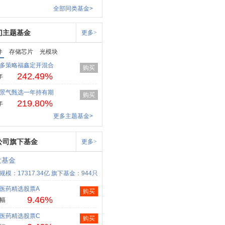
全部同类基金>
门主题基金
更多>
件
存储芯片
光模块
多策略福鑫定开混合
购买
242.49%
年
景气甄选一年持有期
购买
219.80%
年
更多主题基金>
公司旗下基金
更多>
发基金
规模：17317.34亿
旗下基金：944只
医药精选股票A
购买
9.46%
幅
医药精选股票C
购买