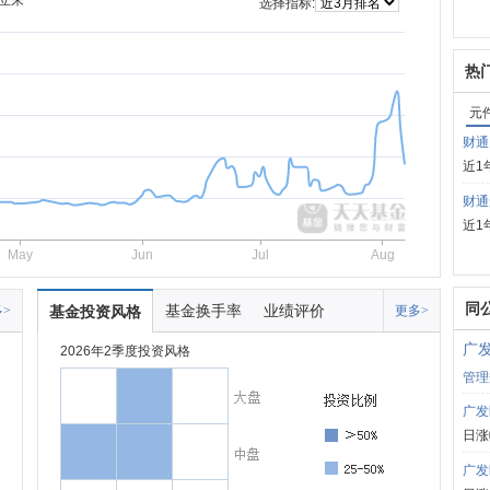
立来
选择指标:
热
元
财通
近1
财通
近1
May
Jun
Jul
Aug
同
基金换手率
业绩评价
>
基金投资风格
更多>
广
2026年2季度投资风格
管理
广发
日涨
广发