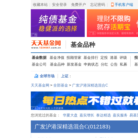
收藏本站
|
安全登录
|
免费开户
忘记密码
|
手机客户端
基金品种
基金数据
基金净值
投顾管家
基金排行
定投
港基
评级
投
基金公司
基金品种
新发基金
申购状态
分红
公告
私募
基
全球市场
上证
：
天天基金网
>
全部基金
>
广发沪港深精选混合C
您浏览过的基金：
华夏大盘
嘉实增长
泰达精选
嘉实服务
易基
广发沪港深精选混合C
(
012183
)