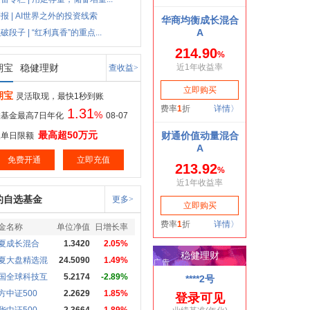
报 | AI世界之外的投资线索
破段子 | “红利真香”的重点...
期宝
稳健理财
查收益>
期宝
灵活取现，最快1秒到账
1.31
%
基金最高7日年化
08-07
最高超50万元
取单日限额
免费开通
立即充值
的自选基金
更多>
金名称
单位净值
日增长率
夏成长混合
1.3420
2.05%
夏大盘精选混
24.5090
1.49%
国全球科技互
5.2174
-2.89%
方中证500
2.2629
1.85%