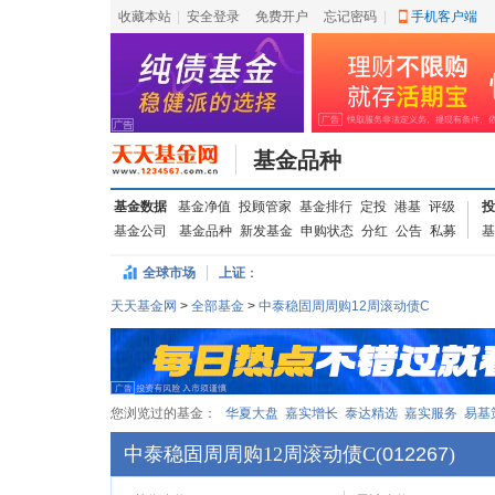
收藏本站
|
安全登录
|
免费开户
忘记密码
|
手机客户端
基金品种
基金数据
基金净值
投顾管家
基金排行
定投
港基
评级
投
基金公司
基金品种
新发基金
申购状态
分红
公告
私募
基
全球市场
上证
：
天天基金网
>
全部基金
>
中泰稳固周周购12周滚动债C
您浏览过的基金：
华夏大盘
嘉实增长
泰达精选
嘉实服务
易基
中泰稳固周周购12周滚动债C
(
012267
)