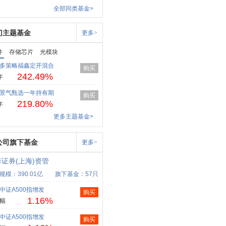
全部同类基金>
门主题基金
更多>
件
存储芯片
光模块
多策略福鑫定开混合
购买
242.49%
年
景气甄选一年持有期
购买
219.80%
年
更多主题基金>
公司旗下基金
更多>
证券(上海)资管
规模：390.01亿
旗下基金：57只
中证A500指增发
购买
1.16%
幅
中证A500指增发
购买