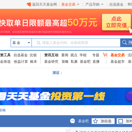
返回天天基金网
|
基金交易
|
产品导购
|
自选基金
|
帮
基 金
请输入基金代码、名称或简拼
资工具
自选基金
比较
资讯互动
要闻
观点
学校
专题
基金交易
活
金筛选
收益计算
账本
基金研究
策略
私募
基金吧
直播
基金超市
基
深证
：
策略
基金吧
加自选
加