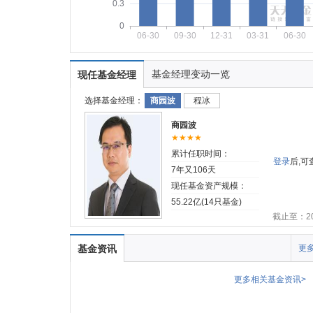
0.3
0
06-30
09-30
12-31
03-31
06-30
基金经理变动一览
现任基金经理
选择基金经理：
商园波
程冰
商园波
★★★★
累计任职时间：
登录
后,
7年又106天
现任基金资产规模：
55.22亿(14只基金)
截止至：202
基金资讯
更多
更多相关基金资讯>