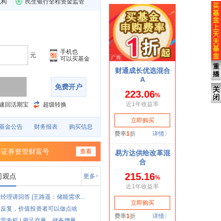
机构
民生银行全程资金监管
手机也
元
可以买基金
免费开户
速回活期宝
超级转换
基金公告
财务报表
购买信息
泰证券资管财富号
查看
司观点
更多>
经理请回答 |王路遥：储能需求...
情反复，价值投资者可以做点啥
雷专栏 | 用足存量，储备增量...