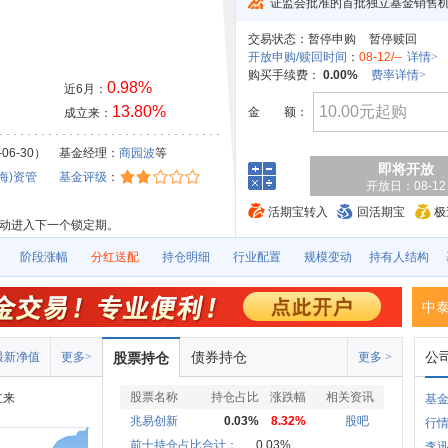
证监会批准的首批独立基金销售
交易状态：
暂停申购
暂停赎回
开放申购/赎回时间
：
08-12/--
详情>
购买手续费：
0.00%
费率详情>
0.98%
近6月：
13.80%
金
额：
成立来：
06-30）
基金经理：
商园波
等
即将开放
海)资管
基金评级
：
开放日：08-12
活期宝转入
回活期宝
极
自动进入下一个锁定期。
阶段涨幅
分红送配
持仓明细
行业配置
规模变动
持有人结构
中
债券持仓
公
最新净值
更多>
股票持仓
更多 >
股票名称
持仓占比
涨跌幅
相关资讯
立来
基金
兆易创新
0.03%
8.32%
股吧
行
前十持仓占比合计：
0.03%
李迅