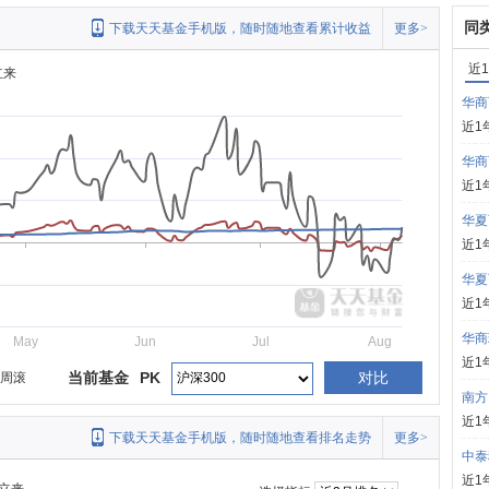
同
下载天天基金手机版，随时随地查看累计收益
更多>
近
立来
华商
近1
华商
近1
华夏
近1
华夏
近1
华商
May
Jun
Jul
Aug
近1
当前基金
PK
对比
2周滚
南方
近1
下载天天基金手机版，随时随地查看排名走势
更多>
中泰
近1