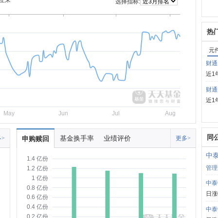
立来
选择指标:
热
元
财通
近1
财通
近1
May
Jun
Jul
Aug
同
基金换手率
业绩评价
>
申购赎回
更多>
中泰
1.4 亿份
管理
1.2 亿份
1 亿份
中泰
0.8 亿份
日涨
0.6 亿份
0.4 亿份
中泰
0.2 亿份