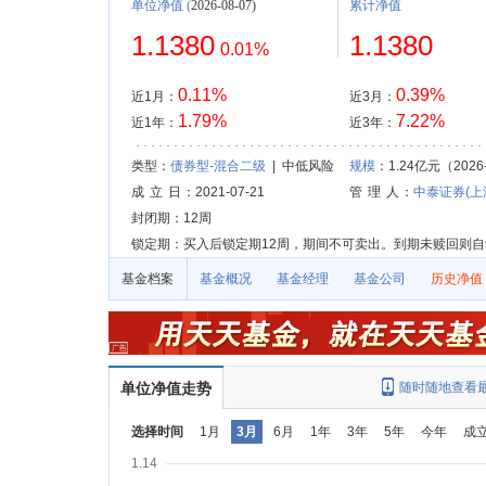
单位净值
(
2026-08-07)
累计净值
1.1380
1.1380
0.01%
0.11%
0.39%
近1月：
近3月：
1.79%
7.22%
近1年：
近3年：
类型：
债券型-混合二级
| 中低风险
规模
：1.24亿元（2026-
成 立 日
：2021-07-21
管 理 人
：
中泰证券(上
封闭期：12周
锁定期：买入后锁定期12周，期间不可卖出。到期未赎回则
基金档案
基金概况
基金经理
基金公司
历史净值
单位净值走势
随时随地查看
选择时间
1月
3月
6月
1年
3年
5年
今年
成
1.14