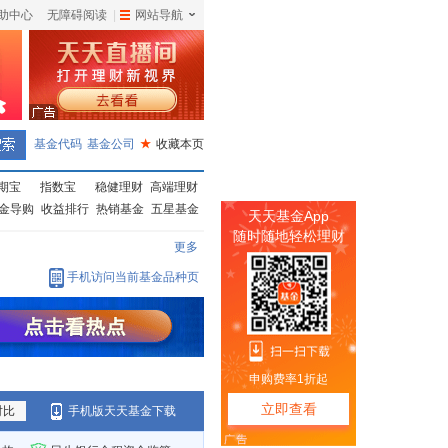
助中心
无障碍阅读
|
网站导航
|
基金代码
基金公司
★
收藏本页
期宝
指数宝
稳健理财
高端理财
金导购
收益排行
热销基金
五星基金
更多
手机访问当前基金品种页
对比
手机版天天基金下载