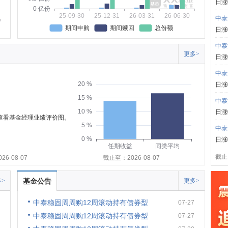
日涨
0 亿份
25-09-30
25-12-31
26-03-31
26-06-30
中泰
期间申购
期间赎回
总份额
日涨
中泰
更多>
日涨
中泰
20 %
日涨
15 %
中泰
10 %
日涨
可查看基金经理业绩评价图。
5 %
中泰
0 %
日涨
任期收益
同类平均
截止:
6-08-07
截止至：2026-08-07
>
基金公告
更多>
中泰稳固周周购12周滚动持有债券型
07-27
中泰稳固周周购12周滚动持有债券型
07-27