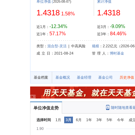
单位净值
(
2026-08-07)
累计净值
1.4318
1.4318
1.58%
-12.34%
-9.09%
近1月：
近3月：
57.17%
84.46%
近1年：
近3年：
类型：
混合型-灵活
| 中高风险
规模
：2.22亿元（2026-06
成 立 日
：2021-08-24
管 理 人
：
博时基金
基金档案
基金概况
基金经理
基金公司
历史净值
单位净值走势
随时随地查看
选择时间
1月
3月
6月
1年
3年
5年
今年
成
1.90