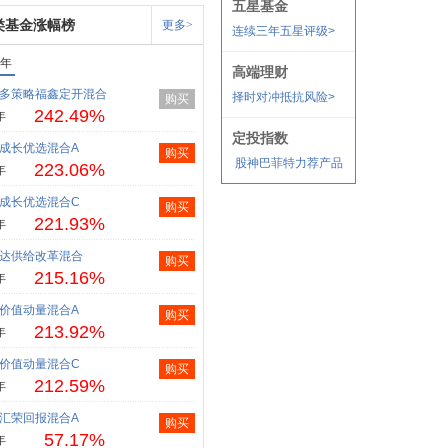
类基金涨幅榜
更多>
1年
多策略福鑫定开混合
购买
242.49%
年
成长优选混合A
购买
223.06%
年
成长优选混合C
购买
221.93%
年
达供给改革混合
购买
215.16%
年
价值动量混合A
购买
213.92%
年
价值动量混合C
购买
212.59%
年
汇荣回报混合A
购买
57.17%
年