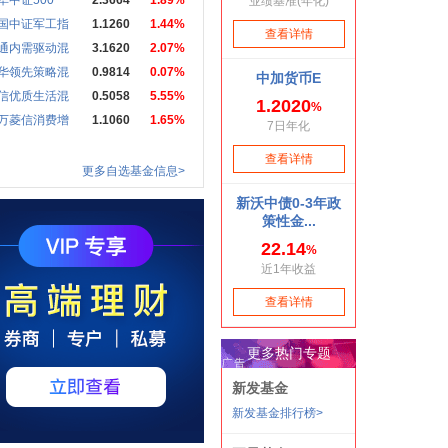
华中证500
2.3664
1.89%
国中证军工指
1.1260
1.44%
通内需驱动混
3.1620
2.07%
华领先策略混
0.9814
0.07%
信优质生活混
0.5058
5.55%
万菱信消费增
1.1060
1.65%
更多自选基金信息>