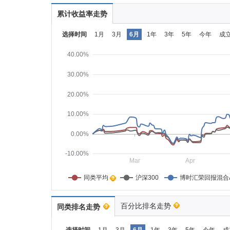
累计收益率走势
选择时间
1月
3月
6月
1年
3年
5年
今年
成
40.00%
30.00%
20.00%
10.00%
0.00%
-10.00%
Mar
Apr
同类平均    
沪深300
博时汇荣回报混合
百分比排名走势
同类排名走势