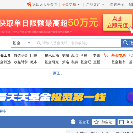
返回天天基金网
|
基金交易
|
产品导购
|
自选基金
|
帮
基 金
请输入基金代码、名称或简拼
资工具
自选基金
比较
资讯互动
要闻
观点
学校
专题
基金交易
活
金筛选
收益计算
账本
基金研究
策略
私募
基金吧
直播
基金超市
基
深证
：
策略
基金吧
加自选
加