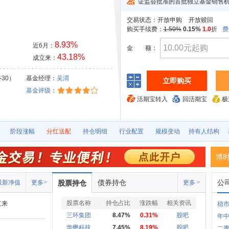
证监会批准的首批独立基金销售
交易状态：
开放申购
开放赎回
购买手续费：
1.50%
0.15%
1.0
折
费
8.93%
近6月：
金
额：
43.18%
成立来：
-30）
基金经理：
吴渭
立即购买
基金评级
：
活期宝转入
回活期宝
极
阶段涨幅
分红送配
持仓明细
行业配置
规模变动
持有人结构
博
债券持仓
公
最新净值
更多>
股票持仓
更多 >
股票名称
持仓占比
涨跌幅
相关资讯
立来
稳
三环集团
8.47%
0.31%
股吧
年中
华懋科技
7.45%
8.19%
股吧
二