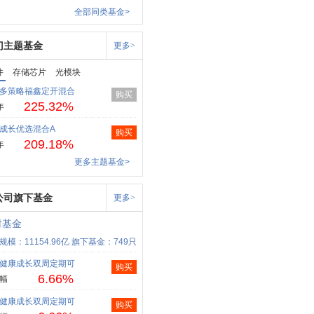
全部同类基金>
门主题基金
更多>
件
存储芯片
光模块
多策略福鑫定开混合
购买
225.32%
年
成长优选混合A
购买
209.18%
年
更多主题基金>
公司旗下基金
更多>
时基金
规模：11154.96亿
旗下基金：749只
健康成长双周定期可
购买
6.66%
幅
健康成长双周定期可
购买