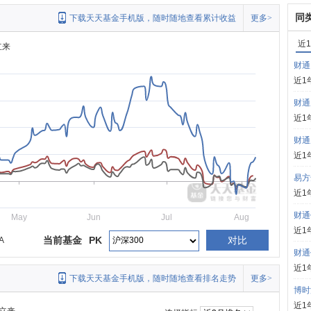
同
下载天天基金手机版，随时随地查看累计收益
更多>
近
立来
财通
近1
财通
近1
财通
近1
易方
近1
财通
May
Jun
Jul
Aug
近1
当前基金
PK
对比
A
财通
近1
下载天天基金手机版，随时随地查看排名走势
更多>
博时
近1