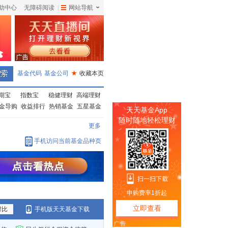
助中心
无障碍阅读
|
网站导航
|
基金代码
基金公司
★
收藏本页
期宝
指数宝
稳健理财
高端理财
金导购
收益排行
热销基金
五星基金
更多
手机访问当前基金品种页
对比
手机版天天基金下载