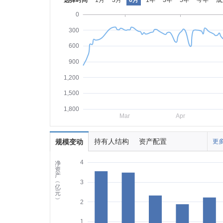
选择时间
1月
3月
6月
1年
3年
5年
今年
成
0
300
600
900
1,200
1,500
1,800
Mar
Apr
持有人结构
资产配置
规模变动
更多
4
净
资
产
︵
3
亿
元
︶
2
1