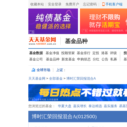
收藏本站
|
安全登录
|
免费开户
忘记密码
|
手机客户端
基金品种
基金数据
基金净值
投顾管家
基金排行
定投
港基
评级
投
基金公司
基金品种
新发基金
申购状态
分红
公告
私募
基
全球市场
上证
：
天天基金网
>
全部基金
>
博时汇荣回报混合A
您浏览过的基金：
华夏大盘
嘉实增长
泰达精选
嘉实服务
易基
博时汇荣回报混合A
(
012500
)