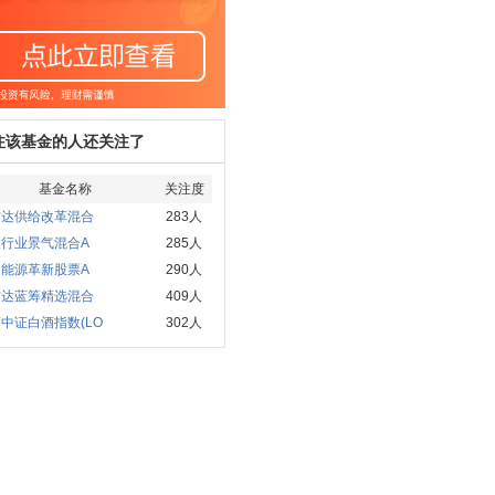
注该基金的人还关注了
基金名称
关注度
方达供给改革混合
283人
夏行业景气混合A
285人
夏能源革新股票A
290人
方达蓝筹精选混合
409人
中证白酒指数(LO
302人