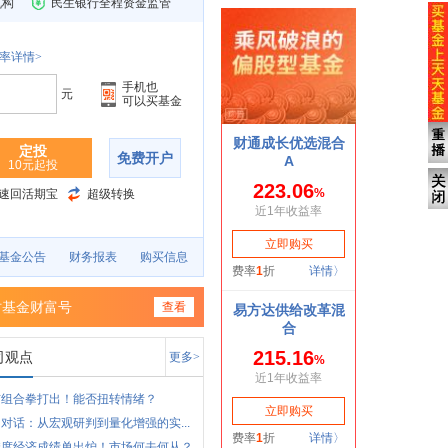
机构
民生银行全程资金监管
率详情>
手机也
元
可以买基金
定投
免费开户
10元起投
速回活期宝
超级转换
基金公告
财务报表
购买信息
时基金财富号
查看
司观点
更多>
市组合拳打出！能否扭转情绪？
对话：从宏观研判到量化增强的实...
季度经济成绩单出炉！市场何去何从？