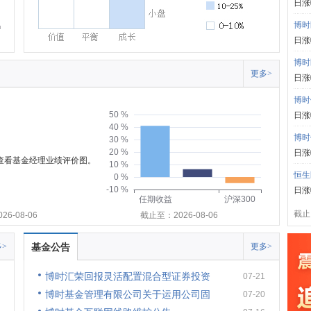
日涨
博时
日涨
博时
更多>
日涨
博时
50 %
日涨
40 %
博时
30 %
20 %
日涨
可查看基金经理业绩评价图。
10 %
恒生
0 %
-10 %
日涨
任期收益
沪深300
截止:
6-08-06
截止至：2026-08-06
>
基金公告
更多>
博时汇荣回报灵活配置混合型证券投资
07-21
博时基金管理有限公司关于运用公司固
07-20