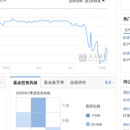
立来
选择指标:
热
元
财通
近1
财通
近1
May
Jun
Jul
Aug
同
基金换手率
业绩评价
>
基金投资风格
更多>
博
2026年2季度投资风格
管理
博时
日涨
博时