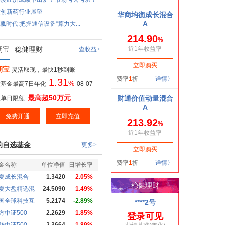
股创新药行业展望
狂飙时代:把握通信设备“算力大...
期宝
稳健理财
查收益>
期宝
灵活取现，最快1秒到账
1.31
%
基金最高7日年化
08-07
最高超50万元
取单日限额
免费开通
立即充值
的自选基金
更多>
金名称
单位净值
日增长率
夏成长混合
1.3420
2.05%
夏大盘精选混
24.5090
1.49%
国全球科技互
5.2174
-2.89%
方中证500
2.2629
1.85%