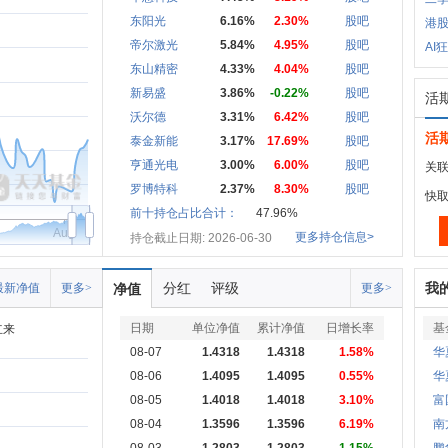
东阳光
6.16%
2.30%
股吧
港
帝尔激光
5.84%
4.95%
股吧
AI
东山精密
4.33%
4.04%
股吧
新易盛
3.86%
-0.22%
股吧
活
沃尔德
3.31%
6.42%
股吧
活
泰金新能
3.17%
17.69%
股吧
亨通光电
3.00%
6.00%
股吧
关联
罗博特科
2.37%
8.30%
股吧
快
前十持仓占比合计：
47.96%
Aug
更多持仓信息>
持仓截止日期: 2026-06-30
分红
评级
我
最新净值
更多>
净值
更多>
日期
单位净值
累计净值
日增长率
基
立来
08-07
1.4318
1.4318
1.58%
华
08-06
1.4095
1.4095
0.55%
华
08-05
1.4018
1.4018
3.10%
富
08-04
1.3596
1.3596
6.19%
南