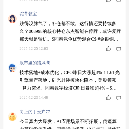
驼背载宝
跌得没脾气了，补仓都不敢。这行情还要持续多
久？008998的核心持仓东杰智能在停牌，或许复牌
那天就是转机。$同泰竞争优势混合C$ #金银铜铂
齐创新高！你最看好哪种金属？#
2025-12-25 12:03
股市里的猎风鹰
技术落地+成本优化，CPO昨日大涨超3%！1.6T光
引擎量产落地，硅光封装模块化降本，美股领涨
+算力需求。同泰数字经济C昨日暴涨超4%～$同
泰数字经济股票C$ #A股年成交额破400万亿！#
2025-12-23 14:40
向上的丁云卉77
今日算力大爆发，AI应用场景不断拓展，倒逼算