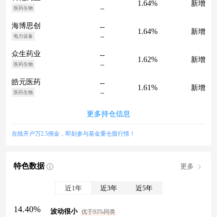
1.64%
新增
--
医药生物
海博思创
--
1.64%
新增
--
电力设备
众生药业
--
1.62%
新增
--
医药生物
皓元医药
--
1.61%
新增
--
医药生物
更多持仓信息
在线开户万2.5佣金，即刻参与基金重仓股行情！
特色数据
更多
近1年
近3年
近5年
14.40%
波动很小
优于93%同类