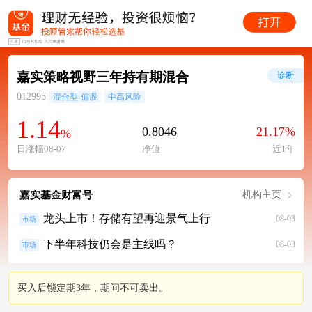
嘉实策略视野三年持有期混合
诊断
012995
混合型-偏股
中高风险
1.14
0.8046
21.17%
%
日涨幅08-07
净值
近1年
嘉实基金财富号
机构主页
龙头上市！存储有望再迎景气上行
08-03
市场
下半年科技仍会是主线吗？
08-03
市场
买入后锁定期3年，期间不可卖出。