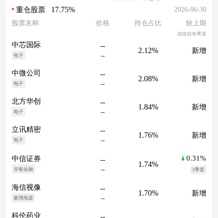
17.75%
2026-06-30
重仓股票
股票名称
价格
持仓占比
较上期
连续持有季度
中芯国际
--
2.12%
新增
--
电子
中微公司
--
2.08%
新增
--
电子
北方华创
--
1.84%
新增
--
电子
立讯精密
--
1.76%
新增
--
电子
0.31%
中信证券
--
1.74%
--
非银金融
2季度
海信视像
--
1.70%
新增
--
家用电器
科伦药业
--