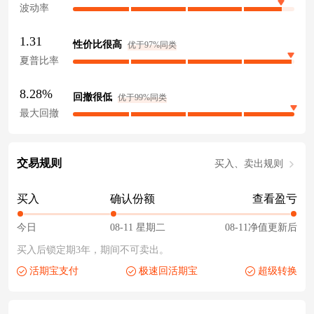
波动率
1.31
性价比很高
优于97%同类
夏普比率
8.28%
回撤很低
优于99%同类
最大回撤
交易规则
买入、卖出规则
买入
确认份额
查看盈亏
今日
08-11 星期二
08-11净值更新后
买入后锁定期3年，期间不可卖出。
活期宝支付
极速回活期宝
超级转换