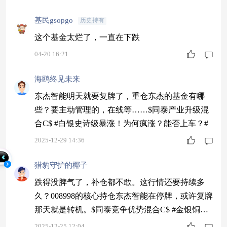
基民gsopgo
历史持有
这个基金太烂了，一直在下跌
04-20 16:21
海鸥终见未来
东杰智能明天就要复牌了，重仓东杰的基金有哪
些？要主动管理的，在线等……$同泰产业升级混
合C$ #白银史诗级暴涨！为何疯涨？能否上车？#
2025-12-29 14:36
猎豹守护的椰子
跌得没脾气了，补仓都不敢。这行情还要持续多
久？008998的核心持仓东杰智能在停牌，或许复牌
那天就是转机。$同泰竞争优势混合C$ #金银铜铂
齐创新高！你最看好哪种金属？#
2025-12-25 12:04