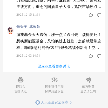
力基础设施升级。同泰行业优选（012497）聚焦双
主线方向，重仓的国盾量子大涨，紧跟市场热点节
奏。$同泰行业优选股票C$ #2025即将收官 明年怎
2025-12-15 11:34
么投？#
领头羊_成长版
游戏基金天天震荡，涨一点又跌回去，烦得要死！
想换新能源基金，又怕换过去就跌，之前就经常这
样。$同泰慧利混合C$ #白银价格续创新高！空间
还有多大？#
2025-12-03 14:54
至APP查看更多讨论
天天基金安全保障