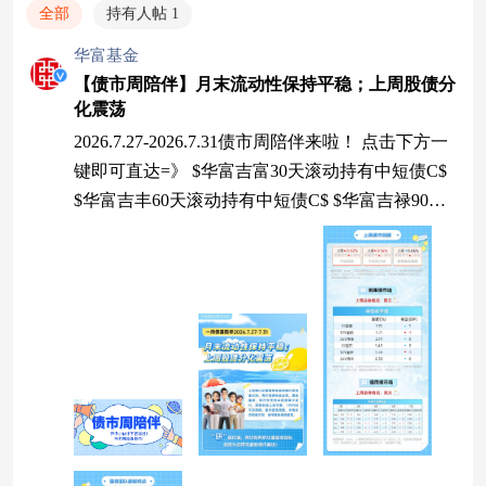
全部
持有人帖 1
华富基金
【债市周陪伴】月末流动性保持平稳；上周股债分
化震荡
2026.7.27-2026.7.31债市周陪伴来啦！ 点击下方一
键即可直达=》 $华富吉富30天滚动持有中短债C$
$华富吉丰60天滚动持有中短债C$ $华富吉禄90天
滚动持有债券C$ #复盘记录##投资干货##定期理财
讨论圈##市场震荡下，如何寻找“稳稳的幸福”？##
债券基金怎么选？一起来聊聊#