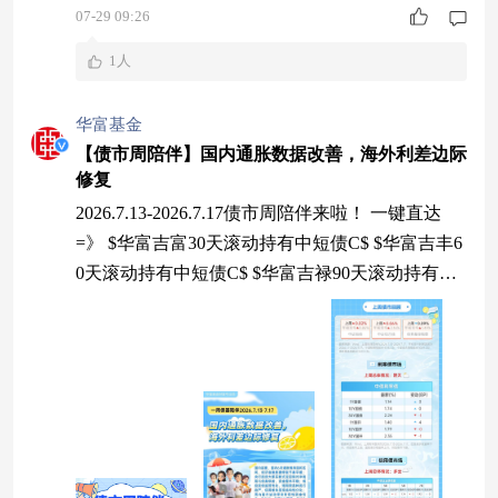
07-29 09:26
1人
华富基金
【债市周陪伴】国内通胀数据改善，海外利差边际
修复
2026.7.13-2026.7.17债市周陪伴来啦！ 一键直达
=》 $华富吉富30天滚动持有中短债C$ $华富吉丰6
0天滚动持有中短债C$ $华富吉禄90天滚动持有债
券C$ #复盘记录##强势机会##投资干货##定期理财
讨论圈##市场震荡下，如何寻找“稳稳的幸福”？#