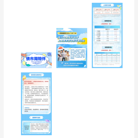
券C$ #复盘记录##投资干货##定期理财讨论圈##市
场震荡下，如何寻找“稳稳的幸福”？##债券基金怎
么选？一起来聊聊#