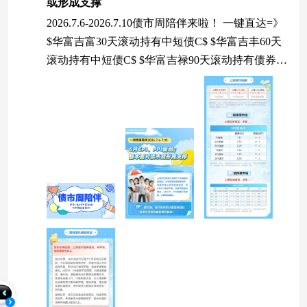
或形成支撑
2026.7.6-2026.7.10债市周陪伴来啦！ 一键直达=》
$华富吉富30天滚动持有中短债C$ $华富吉丰60天
滚动持有中短债C$ $华富吉禄90天滚动持有债券C
$ #复盘记录##投资干货##美6月CPI环比降0.4%，
六年来首现负值##定期理财讨论圈##债券基金怎么
选？一起来聊聊#