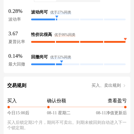
0.28%
波动尚可
优于27%同类
波动率
3.67
性价比很高
优于99%同类
夏普比率
0.14%
回撤尚可
优于32%同类
最大回撤
交易规则
买入、卖出规则
买入
确认份额
查看盈亏
今日15:00后
08-11 星期二
08-11净值更新后
买入后锁定期2个月，期间不可卖出。到期未赎回则自动进入下一
个锁定期。