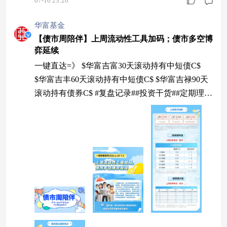
07-10 23:20
华富基金
【债市周陪伴】上周流动性工具加码；债市多空博
弈延续
一键直达=》 $华富吉富30天滚动持有中短债C$
$华富吉丰60天滚动持有中短债C$ $华富吉禄90天
滚动持有债券C$ #复盘记录##投资干货##定期理财
讨论圈##市场震荡下，如何寻找“稳稳的幸福”？##
债券基金怎么选？一起来聊聊#