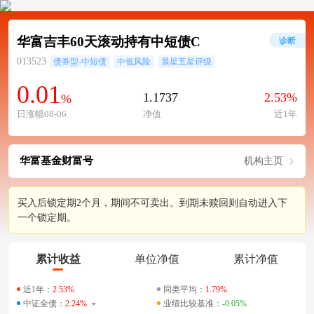
华富吉丰60天滚动持有中短债C
诊断
013523
债券型-中短债
中低风险
晨星五星评级
0.01
1.1737
2.53%
%
日涨幅08-06
净值
近1年
华富基金财富号
机构主页
买入后锁定期2个月，期间不可卖出。到期未赎回则自动进入下
一个锁定期。
累计收益
单位净值
累计净值
近1年：
2.53%
同类平均：
1.79%
中证全债：
2.24%
业绩比较基准：
-0.05%