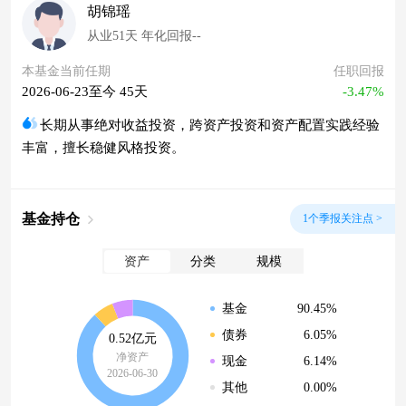
胡锦瑶
从业51天 年化回报--
本基金当前任期
任职回报
2026-06-23至今 45天
-3.47%
长期从事绝对收益投资，跨资产投资和资产配置实践经验
丰富，擅长稳健风格投资。
基金持仓
1个季报关注点 >
资产
分类
规模
90.45%
基金
6.05%
债券
0.52亿元
净资产
6.14%
现金
2026-06-30
0.00%
其他