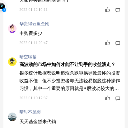
大家还买富国的基金吗？
2022-01-12 10:11
华贵得云里金刚
申购费多少
2022-01-11 20:47
晴空聊基
高波动的市场中如何才能不让到手的收益溜走？
很多统计数据都说明追涨杀跌容易导致最终的投资
收益不佳，但不少投资者却无法轻易摆脱这种操作
习惯，其中一个重要的原因就是A股波动较大的行
情特征。 通过A股和美股的对比后发现，A股整体
2022-01-10 17:37
的波动较高，收益容易坐过山车。比如2011年至20
21年，A股创业板指的年化波动率、最大回撤分别
晴时不见羽
是美股纳斯达克指数的1.65倍、2.32倍。因此投资
天天基金暂未代销
者抄底和逃顶的想法比较强烈，很容易在波动中自