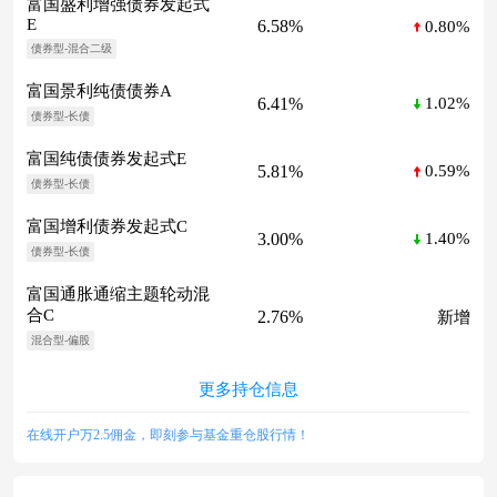
富国盛利增强债券发起式
E
6.58%
0.80%
债券型-混合二级
富国景利纯债债券A
6.41%
1.02%
债券型-长债
富国纯债债券发起式E
5.81%
0.59%
债券型-长债
富国增利债券发起式C
3.00%
1.40%
债券型-长债
富国通胀通缩主题轮动混
合C
2.76%
新增
混合型-偏股
更多持仓信息
在线开户万2.5佣金，即刻参与基金重仓股行情！