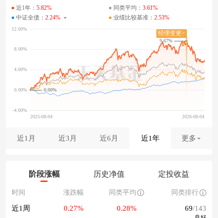
近1年：
5.82%
同类平均：
3.61%
中证全债：
2.24%
业绩比较基准：
2.53%
9.67%
0.00%
近1月
近3月
近6月
近1年
更多
阶段涨幅
历史净值
定投收益
时间
涨跌幅
同类平均
同类排行
近1周
0.27%
0.28%
69
/143
良好