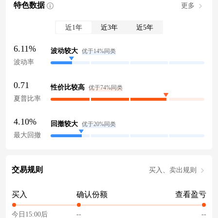
特色数据
更多
近1年
近3年
近5年
6.11%
波动较大
优于14%同类
波动率
0.71
性价比较高
优于74%同类
夏普比率
4.10%
回撤较大
优于20%同类
最大回撤
交易规则
买入、卖出规则
买入
确认份额
查看盈亏
今日15:00后
--
--