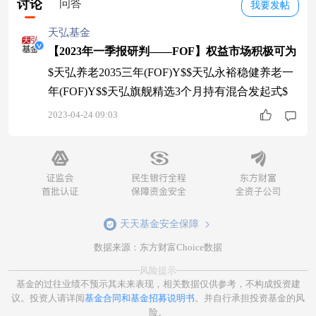
讨论
问答
我要发帖
天弘基金
【2023年一季报研判——FOF】权益市场积极可为
$天弘养老2035三年(FOF)Y$$天弘永裕稳健养老一
年(FOF)Y$$天弘旗舰精选3个月持有混合发起式$
2023-04-24 09:03
天天基金安全保障
数据来源：东方财富Choice数据
风险提示
基金的过往业绩不预示其未来表现，相关数据仅供参考，不构成投资建
议。投资人请详阅
基金合同和基金招募说明书
。并自行承担投资基金的风
险。