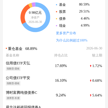
80.59%
基金
29.51%
股票
0.98亿元
净资产
4.46%
债券
2026-06-30
4.99%
现金
更多资产分布
为什么比例超过100%
68.89%
2026-06-30
重仓基金
基金名称
持仓占比
较上期
信用债ETF天弘
17.69%
1.72%
指数型-固收
公司债ETF平安
16.10%
0.68%
指数型-固收
博时富腾纯债债券C
9.24%
5.64%
债券型-长债
易方达裕祥回报债券A