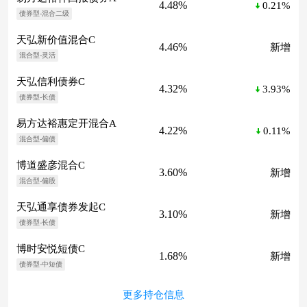
4.48%
0.21%
债券型-混合二级
天弘新价值混合C
4.46%
新增
混合型-灵活
天弘信利债券C
4.32%
3.93%
债券型-长债
易方达裕惠定开混合A
4.22%
0.11%
混合型-偏债
博道盛彦混合C
3.60%
新增
混合型-偏股
天弘通享债券发起C
3.10%
新增
债券型-长债
博时安悦短债C
1.68%
新增
债券型-中短债
更多持仓信息