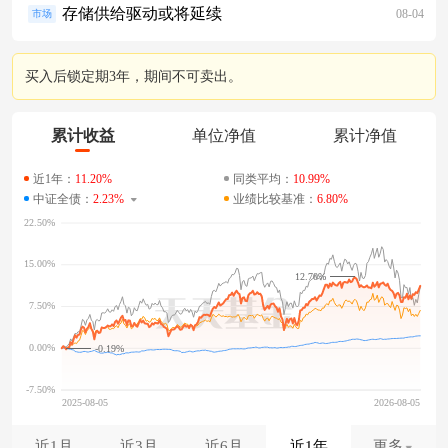
存储供给驱动或将延续
08-04
市场
买入后锁定期3年，期间不可卖出。
累计收益
单位净值
累计净值
近1年：
11.20%
同类平均：
10.99%
中证全债：
2.23%
业绩比较基准：
6.80%
12.70%
-0.19%
近1月
近3月
近6月
近1年
更多