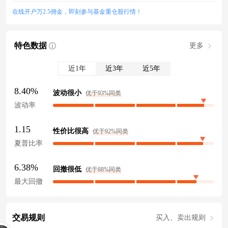
在线开户万2.5佣金，即刻参与基金重仓股行情！
特色数据
更多
近1年
近3年
近5年
8.40%
波动很小
优于93%同类
波动率
1.15
性价比很高
优于92%同类
夏普比率
6.38%
回撤很低
优于88%同类
最大回撤
交易规则
买入、卖出规则