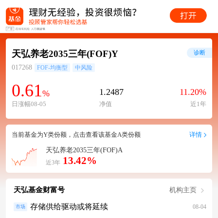
天弘养老2035三年(FOF)Y
诊断
017268
FOF-均衡型
中风险
0.61
1.2487
11.20%
%
日涨幅08-05
净值
近1年
当前基金为Y类份额，点击查看该基金A类份额
详情
天弘养老2035三年(FOF)A
13.42%
近3年
天弘基金财富号
机构主页
存储供给驱动或将延续
08-04
市场