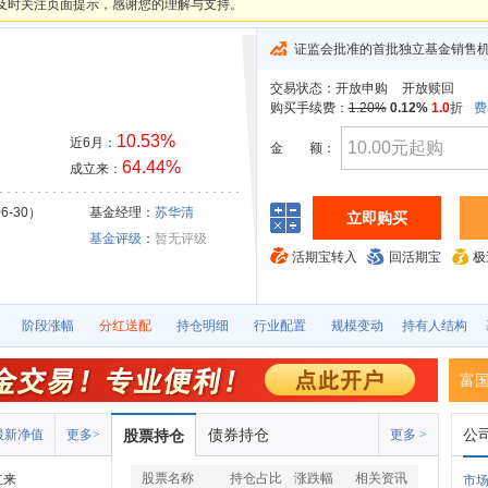
及时关注页面提示，感谢您的理解与支持。
证监会批准的首批独立基金销售
交易状态：
开放申购
开放赎回
购买手续费：
1.20%
0.12%
1.0
折
费
10.53%
近6月：
金
额：
64.44%
成立来：
6-30）
基金经理：
苏华清
立即购买
基金评级
：
暂无评级
活期宝转入
回活期宝
极
阶段涨幅
分红送配
持仓明细
行业配置
规模变动
持有人结构
富国
债券持仓
公
最新净值
更多>
股票持仓
更多 >
股票名称
持仓占比
涨跌幅
相关资讯
立来
市场