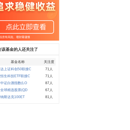
注该基金的人还关注了
基金名称
关注度
达上证科创50联接C
71人
恒生科技ETF联接C
71人
中证白酒指数(LO
87人
全球精选股票(QD
67人
纳斯达克100ET
81人