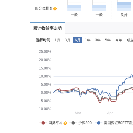
四分位排名
一般
一般
良好
累计收益率走势
选择时间
1月
3月
6月
1年
3年
5年
今年
成
25.00%
20.00%
15.00%
10.00%
5.00%
0.00%
-5.00%
-10.00%
Mar
Apr
同类平均    
沪深300
富国深证50ETF