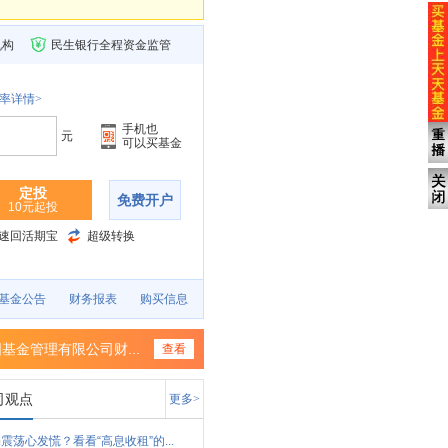
机构
民生银行全程资金监管
率详情>
手机也
元
可以买基金
定投
免费开户
10元起投
速回活期宝
超级转换
基金公告
财务报表
购买信息
基金管理有限公司财...
查看
司观点
更多>
震荡心发慌？看看“高息收租”的...