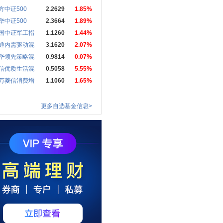
方中证500
2.2629
1.85%
华中证500
2.3664
1.89%
国中证军工指
1.1260
1.44%
通内需驱动混
3.1620
2.07%
华领先策略混
0.9814
0.07%
信优质生活混
0.5058
5.55%
万菱信消费增
1.1060
1.65%
更多自选基金信息>