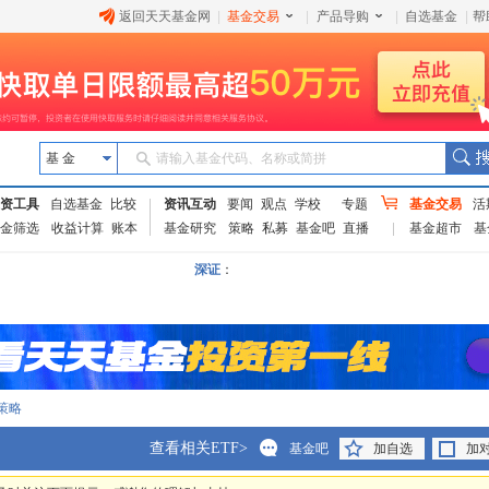
返回天天基金网
|
基金交易
|
产品导购
|
自选基金
|
帮
基 金
请输入基金代码、名称或简拼
资工具
自选基金
比较
资讯互动
要闻
观点
学校
专题
基金交易
活
金筛选
收益计算
账本
基金研究
策略
私募
基金吧
直播
基金超市
基
深证
：
策略
查看相关ETF>
基金吧
加自选
加