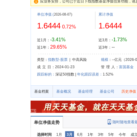
应业务安排，公司已于近日下线指数基金净值估算功能，请
单位净值
(
2026-08-07)
累计净值
1.6444
1.6444
0.72%
-3.41%
-1.73%
近1月：
近3月：
29.65%
--
近1年：
近3年：
类型：
指数型-股票
| 中高风险
规模
：--亿元（2026-0
成 立 日
：2024-01-23
管 理 人
：
富国基金
跟踪标的：
深证50指数 |
年化跟踪误差：
1.52%
基金档案
基金概况
基金经理
基金公司
历史净值
单位净值走势
随时随地查看
选择时间
1月
3月
6月
1年
3年
5年
今年
成