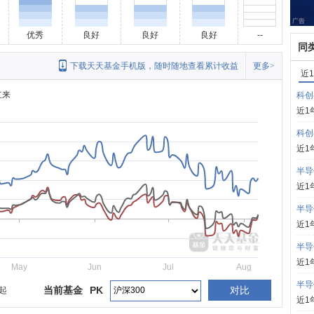
优秀
良好
良好
良好
--
同
下载天天基金手机版，随时随地查看累计收益
更多>
近
立来
科创
近1
科创
近1
半导
近1
半导
近1
半导
近1
May
Jun
Jul
Aug
半导
当前基金
PK
对比
发起
近1