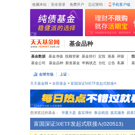
收藏本站
|
安全登录
|
免费开户
忘记密码
|
手机客户端
基金品种
基金数据
基金净值
投顾管家
基金排行
定投
港基
评级
投
基金公司
基金品种
新发基金
申购状态
分红
公告
私募
基
全球市场
上证
：
天天基金网
>
全部基金
>
富国深证50ETF发起式联接A
您浏览过的基金：
华夏大盘
嘉实增长
泰达精选
嘉实服务
易基
富国深证50ETF发起式联接A
(
020513
)