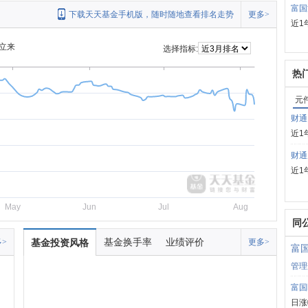
富国
下载天天基金手机版，随时随地查看排名走势
更多>
近1
立来
选择指标:
热
元
财通
近1
财通
近1
May
Jun
Jul
Aug
同
基金换手率
业绩评价
>
基金投资风格
更多>
富
管理
富国
日涨