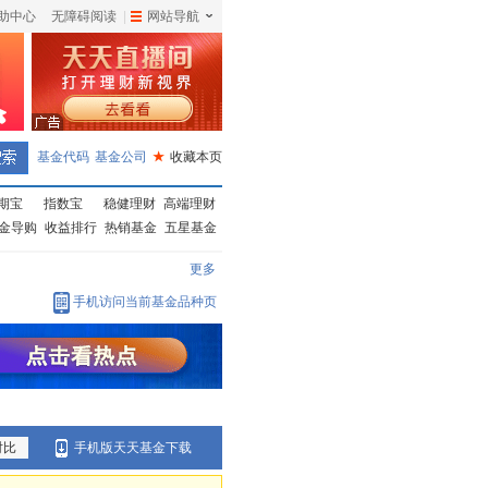
助中心
无障碍阅读
|
网站导航
|
基金代码
基金公司
★
收藏本页
期宝
指数宝
稳健理财
高端理财
金导购
收益排行
热销基金
五星基金
更多
手机访问当前基金品种页
对比
手机版天天基金下载