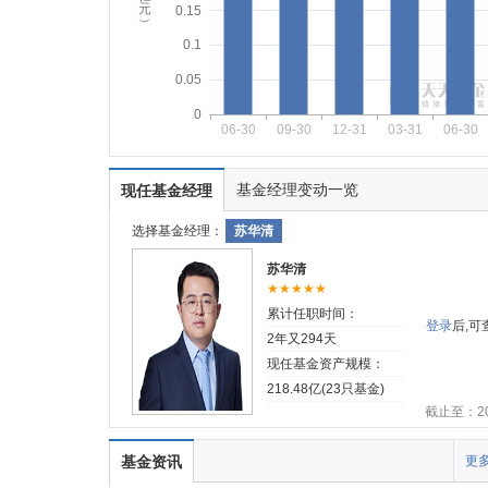
元
0.15
︶
0.1
0.05
0
06-30
09-30
12-31
03-31
06-30
基金经理变动一览
现任基金经理
选择基金经理：
苏华清
苏华清
★★★★★
累计任职时间：
登录
后,
2年又294天
现任基金资产规模：
218.48亿(23只基金)
截止至：202
基金资讯
更多