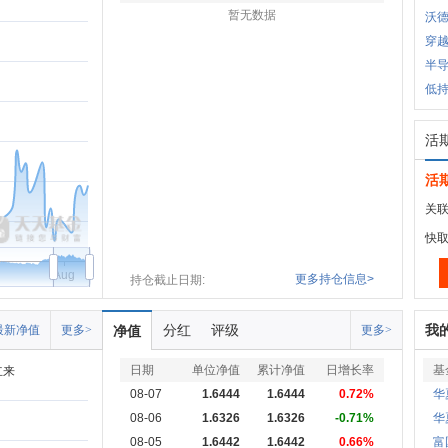
暂无数据
沃德
穿越
半
低持
活
活
关联
快
Aug
更多持仓信息>
持仓截止日期:
分红
评级
我
最新净值
更多>
净值
更多>
日期
单位净值
累计净值
日增长率
基
立来
08-07
1.6444
1.6444
0.72%
华
08-06
1.6326
1.6326
-0.71%
华
08-05
1.6442
1.6442
0.66%
富