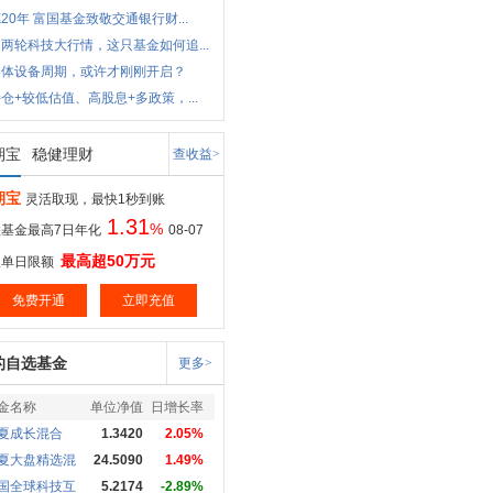
20年 富国基金致敬交通银行财...
两轮科技大行情，这只基金如何追...
导体设备周期，或许才刚刚开启？
仓+较低估值、高股息+多政策，...
期宝
稳健理财
查收益>
期宝
灵活取现，最快1秒到账
1.31
%
基金最高7日年化
08-07
最高超50万元
取单日限额
免费开通
立即充值
的自选基金
更多>
金名称
单位净值
日增长率
夏成长混合
1.3420
2.05%
夏大盘精选混
24.5090
1.49%
国全球科技互
5.2174
-2.89%