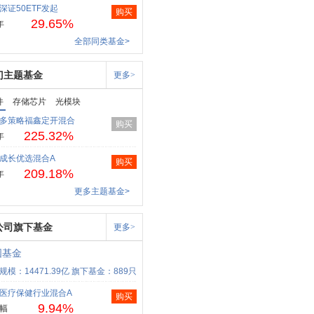
深证50ETF发起
购买
29.65%
年
全部同类基金>
门主题基金
更多>
件
存储芯片
光模块
多策略福鑫定开混合
购买
225.32%
年
成长优选混合A
购买
209.18%
年
更多主题基金>
公司旗下基金
更多>
国基金
规模：14471.39亿
旗下基金：889只
医疗保健行业混合A
购买
9.94%
幅