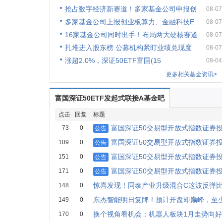
抢占数字经济新赛道！多家基金公司申报创
08-07
多家基金公司上报创业板算力、金融科技E
08-07
16家基金公司同时出手！布局两大硬核赛道
08-07
扎堆进入股东榜 公募机构紧盯业绩兑现度
08-07
涨超2.0%，深证50ETF富国(15
08-04
更多相关基金资讯>
富国深证50ETF发起式联接A基金吧
点击
回复
标题
富国深证50交易型开放式指数证券
73
0
公告
富国深证50交易型开放式指数证券
109
0
公告
富国深证50交易型开放式指数证券
151
0
公告
富国深证50交易型开放式指数证券
171
0
公告
惊喜发现！同泰产业升级混合C这波反弹比
148
0
东杰智能明日复牌！预计开盘即巅峰，至少
149
0
换个视角看机会：机器人板块1月走势向
170
0