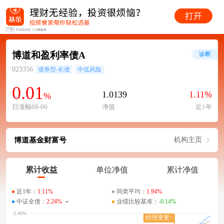
博道和盈利率债A
诊断
023356
债券型-长债
中低风险
0.01
1.0139
1.11%
%
日涨幅08-06
净值
近1年
博道基金财富号
机构主页
累计收益
单位净值
累计净值
近1年：
1.11%
同类平均：
1.94%
中证全债：
2.24%
业绩比较基准：
-0.14%