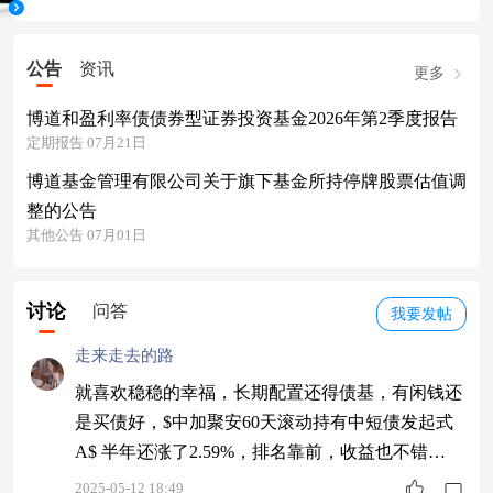
公告
资讯
更多
博道和盈利率债债券型证券投资基金2026年第2季度报告
定期报告 07月21日
博道基金管理有限公司关于旗下基金所持停牌股票估值调
整的公告
其他公告 07月01日
讨论
问答
我要发帖
走来走去的路
就喜欢稳稳的幸福，长期配置还得债基，有闲钱还
是买债好，$中加聚安60天滚动持有中短债发起式
A$ 半年还涨了2.59%，排名靠前，收益也不错，
关键是费率还特别低。
2025-05-12 18:49