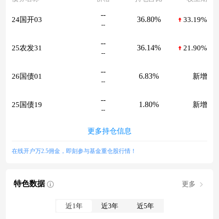
--
36.80%
24国开03
33.19%
--
--
36.14%
25农发31
21.90%
--
--
6.83%
26国债01
新增
--
--
1.80%
25国债19
新增
--
更多持仓信息
在线开户万2.5佣金，即刻参与基金重仓股行情！
特色数据
更多
近1年
近3年
近5年