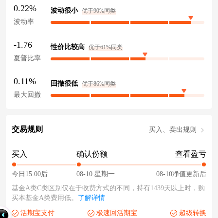
0.22%
波动很小
优于90%同类
波动率
-1.76
性价比较高
优于61%同类
夏普比率
0.11%
回撤很低
优于86%同类
最大回撤
交易规则
买入、卖出规则
买入
确认份额
查看盈亏
今日15:00后
08-10 星期一
08-10净值更新后
基金A类C类区别仅在于收费方式的不同，持有1439天以上时，购
买本基金A类费用低。
了解详情
活期宝支付
极速回活期宝
超级转换