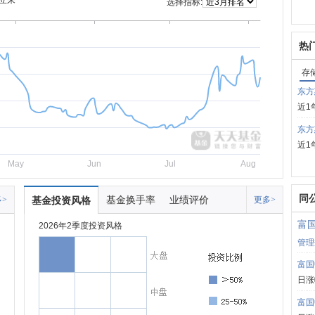
立来
选择指标:
热
存
东方
近1
东方
近1
May
Jun
Jul
Aug
同
基金换手率
业绩评价
>
基金投资风格
更多>
富
2026年2季度投资风格
管理
富国
日涨
富国