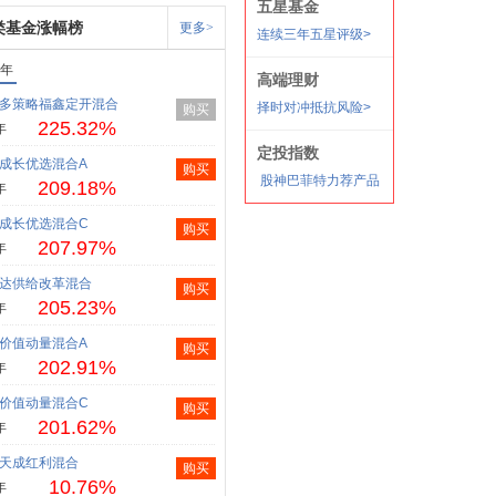
类基金涨幅榜
更多>
1年
多策略福鑫定开混合
购买
225.32%
年
成长优选混合A
购买
209.18%
年
成长优选混合C
购买
207.97%
年
达供给改革混合
购买
205.23%
年
价值动量混合A
购买
202.91%
年
价值动量混合C
购买
201.62%
年
天成红利混合
购买
10.76%
年