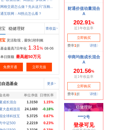
网格交易怎么做？先从这只“压舱...
通互联网：AI拐点怎么看？
期宝
稳健理财
查收益>
期宝
灵活取现，最快1秒到账
1.31
%
基金最高7日年化
08-06
最高超50万元
取单日限额
免费开通
立即充值
的自选基金
更多>
金名称
单位净值
日增长率
夏成长混合
1.3150
1.15%
夏大盘精选混
24.1480
-0.18%
国全球科技互
5.3725
0.67%
方中证500
2.2219
0.23%