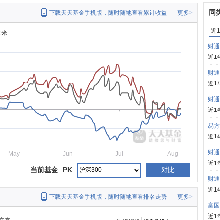
同
下载天天基金手机版，随时随地查看累计收益
更多>
近
立来
财通
近1
财通
近1
财通
近1
易方
近1
财通
May
Jun
Jul
Aug
近1
当前基金
PK
对比
财通
近1
下载天天基金手机版，随时随地查看排名走势
更多>
富国
近1