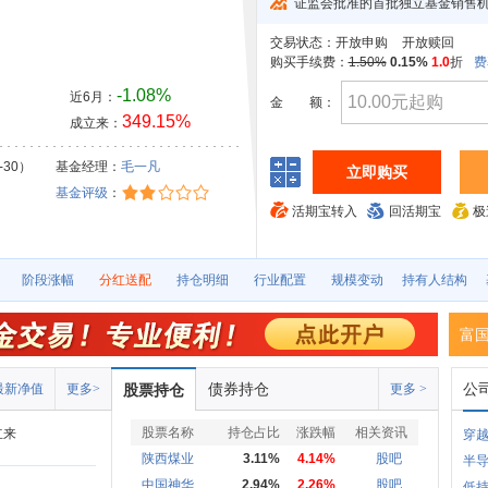
证监会批准的首批独立基金销售
交易状态：
开放申购
开放赎回
购买手续费：
1.50%
0.15%
1.0
折
费
-1.08%
近6月：
金
额：
349.15%
成立来：
-30）
基金经理：
毛一凡
立即购买
基金评级
：
活期宝转入
回活期宝
极
阶段涨幅
分红送配
持仓明细
行业配置
规模变动
持有人结构
富国
债券持仓
公
最新净值
更多>
股票持仓
更多 >
股票名称
持仓占比
涨跌幅
相关资讯
立来
穿越
陕西煤业
3.11%
4.14%
股吧
半
中国神华
2.94%
2.26%
股吧
低持