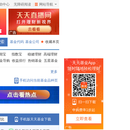
助中心
无障碍阅读
|
网站导航
|
基金代码
基金公司
★
收藏本页
期宝
指数宝
稳健理财
高端理财
金导购
收益排行
热销基金
五星基金
更多
手机访问当前基金品种页
对比
手机版天天基金下载