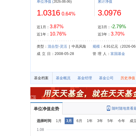
单位净值
(
2026-08-06)
累计净值
1.0316
3.0976
0.64%
3.87%
-2.79%
近1月：
近3月：
10.76%
3.70%
近1年：
近3年：
类型：
混合型-灵活
| 中高风险
规模
：4.91亿元（2026-06
成 立 日
：2008-05-28
管 理 人
：
富国基金
基金档案
基金概况
基金经理
基金公司
历史净值
单位净值走势
随时随地查看
选择时间
1月
3月
6月
1年
3年
5年
今年
成
1.08