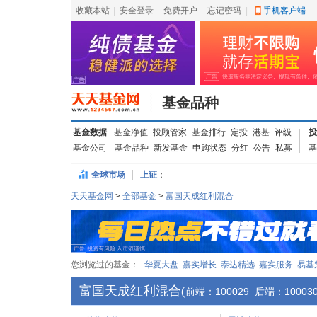
收藏本站
|
安全登录
|
免费开户
忘记密码
|
手机客户端
基金品种
基金数据
基金净值
投顾管家
基金排行
定投
港基
评级
投
基金公司
基金品种
新发基金
申购状态
分红
公告
私募
基
全球市场
上证
：
天天基金网
>
全部基金
>
富国天成红利混合
您浏览过的基金：
华夏大盘
嘉实增长
泰达精选
嘉实服务
易基
富国天成红利混合
(
100029
10003
前端：
后端：