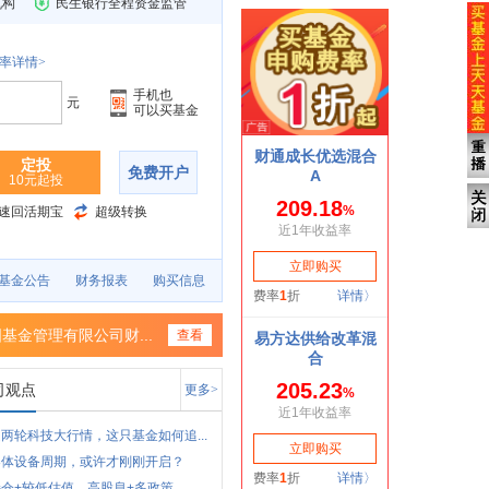
机构
民生银行全程资金监管
率详情>
手机也
元
可以买基金
定投
免费开户
10元起投
速回活期宝
超级转换
基金公告
财务报表
购买信息
基金管理有限公司财...
查看
司观点
更多>
两轮科技大行情，这只基金如何追...
导体设备周期，或许才刚刚开启？
仓+较低估值、高股息+多政策，...