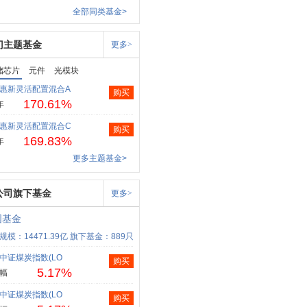
全部同类基金>
门主题基金
更多>
储芯片
元件
光模块
惠新灵活配置混合A
购买
170.61%
年
惠新灵活配置混合C
购买
169.83%
年
更多主题基金>
公司旗下基金
更多>
国基金
规模：14471.39亿
旗下基金：889只
中证煤炭指数(LO
购买
5.17%
幅
中证煤炭指数(LO
购买