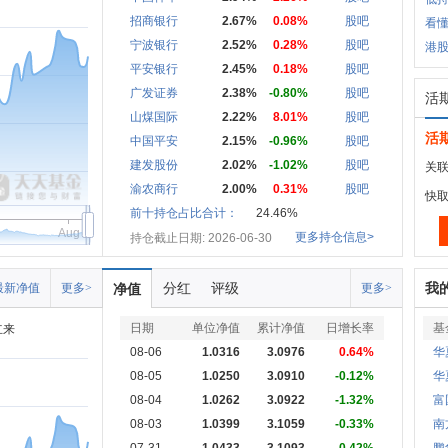
招商银行
2.67%
0.08%
股吧
看懂
宁波银行
2.52%
0.28%
股吧
港股
平安银行
2.45%
0.18%
股吧
广发证券
2.38%
-0.80%
股吧
活
山煤国际
2.22%
8.01%
股吧
活
中国平安
2.15%
-0.96%
股吧
建发股份
2.02%
-1.02%
股吧
关联
渝农商行
2.00%
0.31%
股吧
快
前十持仓占比合计：
24.46%
Aug
更多持仓信息>
持仓截止日期: 2026-06-30
分红
评级
我
最新净值
更多>
净值
更多>
日期
单位净值
累计净值
日增长率
基
立来
08-06
1.0316
3.0976
0.64%
华
08-05
1.0250
3.0910
-0.12%
华
08-04
1.0262
3.0922
-1.32%
富
08-03
1.0399
3.1059
-0.33%
南