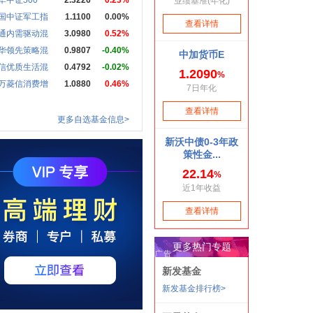
华中证500
2.3226
0.23%
国中证军工指
1.1100
0.00%
通内需驱动混
3.0980
0.52%
华领先策略混
0.9807
-0.40%
信优质生活混
0.4792
-0.02%
万菱信消费增
1.0880
0.46%
更多自选基金信息>