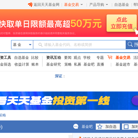
返回天天基金网
|
基金交易
|
产品导购
|
自选基金
|
帮
基 金
请输入基金代码、名称或简拼
资工具
自选基金
比较
资讯互动
要闻
观点
学校
专题
基金交易
活
金筛选
收益计算
账本
基金研究
策略
私募
基金吧
直播
基金超市
基
深证
：
策略
)
0
基金吧
加自选
加