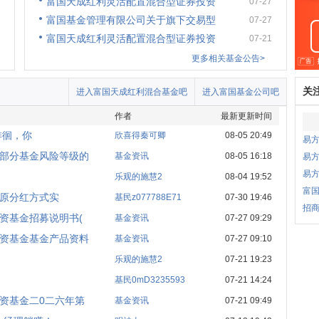
富国天成红利灵活配置混合型证券投资
07-27
富国基金管理有限公司关于旗下交易型
07-27
富国天成红利灵活配置混合型证券投资
07-21
更多相关基金公告>
关
进入富国天成红利混合基金吧
进入富国基金公司吧
作者
最新更新时间
徘徊，你
欣喜得秦可卿
08-05 20:49
易
部分基金风险等级的
基金资讯
08-05 16:18
易方
易
乐观的施慧2
08-04 19:52
富国
原分红方式实
基民z077788E71
07-30 19:46
招商
资基金招募说明书(
基金资讯
07-27 09:29
资基金基金产品资料
基金资讯
07-27 09:10
乐观的施慧2
07-21 19:23
基民0mD3235593
07-21 14:24
资基金二0二六年第
基金资讯
07-21 09:49