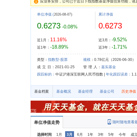
应业务安排，公司已于近日下线指数基金净值估算功能，请
单位净值
(
2026-08-07)
累计净值
0.6273
0.6273
-0.08%
11.16%
-9.52%
近1月：
近3月：
-18.89%
-1.71%
近1年：
近3年：
类型：
指数型-股票
规模
：0.78亿元（2026-06-30）
成 立 日
：2021-01-25
管 理 人
：
嘉实基金
跟踪标的：
中证沪港深互联网人民币指数 |
年化跟踪误差：
1.
基金档案
基金概况
基金经理
基金公司
历史净值
单位净值走势
随时随地查看
选择时间
1月
3月
6月
1年
3年
5年
今年
成