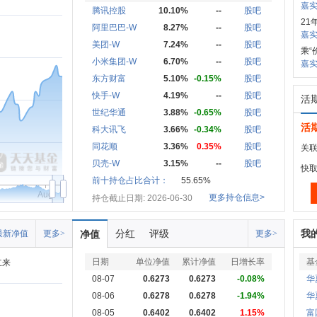
嘉实
腾讯控股
10.10%
--
股吧
21
阿里巴巴-W
8.27%
--
股吧
嘉
美团-W
7.24%
--
股吧
乘“
小米集团-W
6.70%
--
股吧
嘉实
东方财富
5.10%
-0.15%
股吧
快手-W
4.19%
--
股吧
活
世纪华通
3.88%
-0.65%
股吧
活
科大讯飞
3.66%
-0.34%
股吧
同花顺
3.36%
0.35%
股吧
关联
贝壳-W
3.15%
--
股吧
快
前十持仓占比合计：
55.65%
Aug
更多持仓信息>
持仓截止日期: 2026-06-30
分红
评级
我
最新净值
更多>
净值
更多>
日期
单位净值
累计净值
日增长率
基
立来
08-07
0.6273
0.6273
-0.08%
华
08-06
0.6278
0.6278
-1.94%
华
08-05
0.6402
0.6402
1.15%
富