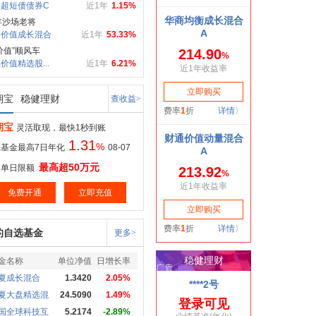
超短债债券C
近1年
1.15%
年沙场老将
实价值成长混合
近1年
53.33%
价值”顺风车
价值精选股...
近1年
6.21%
期宝
稳健理财
查收益>
期宝
灵活取现，最快1秒到账
1.31
%
基金最高7日年化
08-07
最高超50万元
取单日限额
免费开通
立即充值
的自选基金
更多>
金名称
单位净值
日增长率
夏成长混合
1.3420
2.05%
夏大盘精选混
24.5090
1.49%
国全球科技互
5.2174
-2.89%