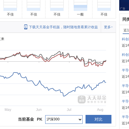
不佳
不佳
不佳
一般
不佳
同
下载天天基金手机版，随时随地查看累计收益
更多>
近
立来
科创
近1
科创
近1
半导
近1
半导
近1
半导
近1
May
Jun
Jul
Aug
半导
当前基金
PK
对比
近1