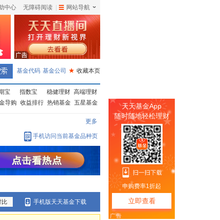
助中心
无障碍阅读
|
网站导航
|
基金代码
基金公司
★
收藏本页
期宝
指数宝
稳健理财
高端理财
金导购
收益排行
热销基金
五星基金
更多
手机访问当前基金品种页
对比
手机版天天基金下载