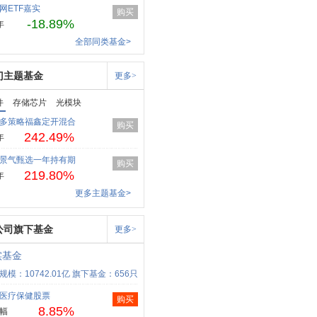
网ETF嘉实
购买
-18.89%
年
全部同类基金>
门主题基金
更多>
件
存储芯片
光模块
多策略福鑫定开混合
购买
242.49%
年
景气甄选一年持有期
购买
219.80%
年
更多主题基金>
公司旗下基金
更多>
实基金
规模：10742.01亿
旗下基金：656只
医疗保健股票
购买
8.85%
幅