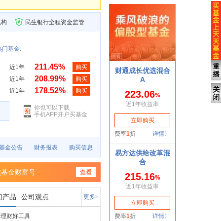
机构
民生银行全程资金监管
门基金:
211.45%
近1年
购买
208.99%
近1年
购买
178.52%
近1年
购买
你也可以下载
手机APP开户买基金
基金公告
财务报表
购买信息
实基金财富号
查看
门产品
公司观点
更多>
金理财好工具