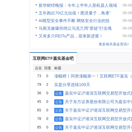
新华财经晚报：今年上半年人形机器人领域
08-08
五年跑出70亿元估值！图灵量子，角逐“
08-08
AI模型安全事件不断 网络安全行业的技
08-08
马斯克被爆拒绝让乌克兰用“星链”打击俄
08-08
又有多只REITs产品，迎来新进展！
08-08
更多相关基金资讯>
互联网ETF嘉实基金吧
点击
回复
标题
涨幅榜丨同类涨幅第一！互联网ETF嘉实（5
73
0
实盘分享连续100天
79
2
嘉实中证沪港深互联网交易型开放式
36
0
公告
关于东方证券股份有限公司为嘉实中
45
0
公告
关于嘉实中证沪港深互联网交易型开
65
0
公告
嘉实中证沪港深互联网交易型开放式
78
0
公告
关于嘉实中证沪港深互联网交易型开
85
0
公告