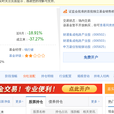
及时关注页面提示，感谢您的理解与支持。
证监会批准的首批独立基金销售
交易状态：
场内交易
该基金暂不开放购买，你可
查看同类热
-18.91%
近6月：
财通集成电路产业股（006502）
-37.27%
成立来：
财通集成电路产业股（006503）
申万菱信智能驱动股（005825）
基金经理：
钱行健
基金评级
：
免费开户
12%
阶段涨幅
分红送配
持仓明细
行业配置
规模变动
持有人结构
嘉
债券持仓
热
最新净值
更多>
股票持仓
更多 >
现
股票名称
持仓占比
涨跌幅
相关资讯
立来