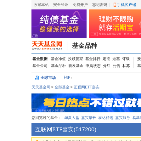
收藏本站
|
安全登录
|
免费开户
忘记密码
|
手机客户端
基金品种
基金数据
基金净值
投顾管家
基金排行
定投
港基
评级
投
基金公司
基金品种
新发基金
申购状态
分红
公告
私募
基
全球市场
上证
：
天天基金网
>
全部基金
>
互联网ETF嘉实
您浏览过的基金：
华夏大盘
嘉实增长
泰达精选
嘉实服务
易基
互联网ETF嘉实
(
517200
)