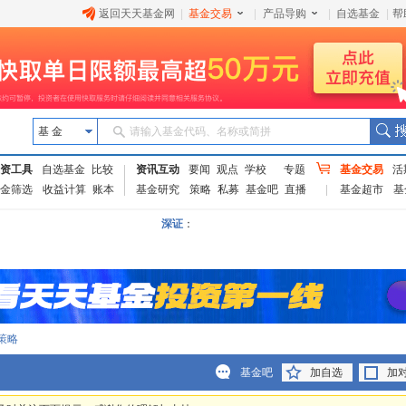
返回天天基金网
|
基金交易
|
产品导购
|
自选基金
|
帮
基 金
请输入基金代码、名称或简拼
资工具
自选基金
比较
资讯互动
要闻
观点
学校
专题
基金交易
活
金筛选
收益计算
账本
基金研究
策略
私募
基金吧
直播
基金超市
基
深证
：
策略
基金吧
加自选
加