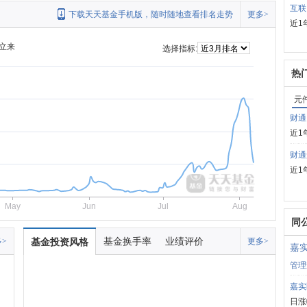
互联
下载天天基金手机版，随时随地查看排名走势
更多>
近1
立来
选择指标:
热
元
财通
近1
财通
近1
May
Jun
Jul
Aug
同
基金换手率
业绩评价
>
基金投资风格
更多>
嘉
管理
嘉实
日涨