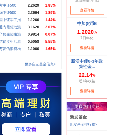
方中证500
2.2629
1.85%
华中证500
2.3664
1.89%
国中证军工指
1.1260
1.44%
通内需驱动混
3.1620
2.07%
华领先策略混
0.9814
0.07%
信优质生活混
0.5058
5.55%
万菱信消费增
1.1060
1.65%
更多自选基金信息>