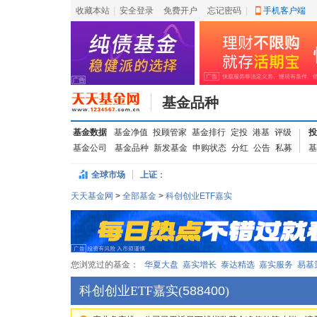
收藏本站
|
安全登录
|
免费开户
忘记密码
|
手机客户端
基金品种
基金数据
基金净值
投顾管家
基金排行
定投
港基
评级
投
基金公司
基金品种
新发基金
申购状态
分红
公告
私募
基
全球市场
上证
：
天天基金网
>
全部基金
>
科创创业ETF嘉实
您浏览过的基金：
华夏大盘
嘉实增长
泰达精选
嘉实服务
易基
科创创业ETF嘉实
(
588400
)