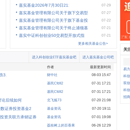
嘉实基金2026年7月30日21:
07-29
嘉实基金管理有限公司关于旗下交易型
07-27
嘉实基金管理有限公司关于旗下基金投
07-22
嘉实基金管理有限公司关于终止浦领基
07-21
嘉实中证科创创业50交易型开放式指
07-21
更多相关基金公告>
关
进入科创创业ETF嘉实基金吧
进入嘉实基金公司吧
作者
最新更新时间
易
3.
财中社
08-03 15:47
科创
双创
基民CfdII2
07-31 17:21
科创
基民CfdII2
07-31 17:21
招商
讨论后续如何
北飞狐73
07-20 21:08
指数证券投资基金2
基金资讯
07-20 19:11
投资关联方承销证券
基金资讯
07-01 19:08
荔枝树上的百香果
06-26 12:29