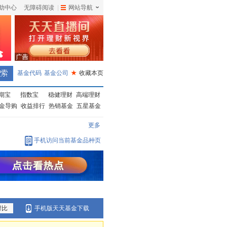
助中心
无障碍阅读
|
网站导航
|
基金代码
基金公司
★
收藏本页
期宝
指数宝
稳健理财
高端理财
金导购
收益排行
热销基金
五星基金
更多
手机访问当前基金品种页
对比
手机版天天基金下载