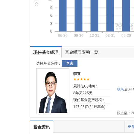
元
︶
9
6
3
0
06-30
09-30
12-31
03-31
06-30
基金经理变动一览
现任基金经理
选择基金经理：
李直
李直
★★★★★
累计任职时间：
登录
后,
8年又225天
现任基金资产规模：
147.98亿(24只基金)
截止至：202
基金资讯
更多