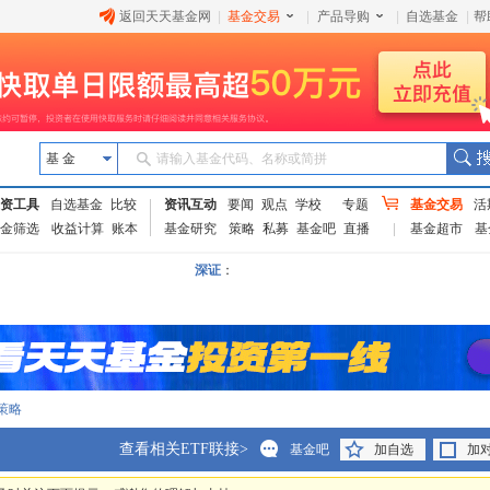
返回天天基金网
|
基金交易
|
产品导购
|
自选基金
|
帮
基 金
请输入基金代码、名称或简拼
资工具
自选基金
比较
资讯互动
要闻
观点
学校
专题
基金交易
活
金筛选
收益计算
账本
基金研究
策略
私募
基金吧
直播
基金超市
基
深证
：
策略
查看相关ETF联接>
基金吧
加自选
加