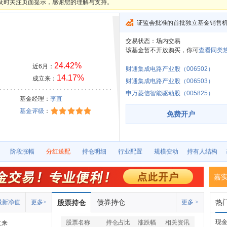
及时关注页面提示，感谢您的理解与支持。
证监会批准的首批独立基金销售
交易状态：
场内交易
该基金暂不开放购买，你可
查看同类热
24.42%
近6月：
财通集成电路产业股（006502）
14.17%
成立来：
财通集成电路产业股（006503）
申万菱信智能驱动股（005825）
）
基金经理：
李直
基金评级
：
免费开户
阶段涨幅
分红送配
持仓明细
行业配置
规模变动
持有人结构
嘉
债券持仓
热
最新净值
更多>
股票持仓
更多 >
现
股票名称
持仓占比
涨跌幅
相关资讯
立来