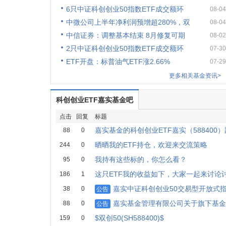
6只中证科创创业50指数ETF成交额环
08-04
中微公司上半年净利润预增超280%，双
08-04
中信证券：调整基本结束 8月修复可期
08-02
2只中证科创创业50指数ETF成交额环
07-30
ETF开盘：标普油气ETF涨2.66%
07-29
更多相关基金资讯>
科创创业ETF嘉实基金吧
点击
回复
标题
嘉实基金的科创创业ETF嘉实（588400）跌
88
0
晒晒我的ETF持仓，欢迎来交流策略
244
0
我持有这些标的，你怎么看？
95
0
这只ETF我的收益如下，大家一起来讨论
186
1
嘉实中证科创创业50交易型开放式
38
0
公告
嘉实基金管理有限公司关于旗下基金
88
0
公告
$双创50(SH588400)$
159
0