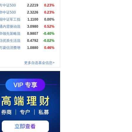
方中证500
2.2219
0.23%
华中证500
2.3226
0.23%
国中证军工指
1.1100
0.00%
通内需驱动混
3.0980
0.52%
华领先策略混
0.9807
-0.40%
信优质生活混
0.4792
-0.02%
万菱信消费增
1.0880
0.46%
更多自选基金信息>