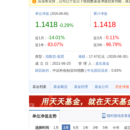
应业务安排，公司已于近日下线指数基金净值估算功能，请
单位净值
(
2026-08-06)
累计净值
1.1418
1.1418
-0.29%
-14.01%
0.11%
近1月：
近3月：
83.07%
96.79%
近1年：
近3年：
类型：
指数型-股票
规模
：17.47亿元（2026-06-30
成 立 日
：2021-06-25
管 理 人
：
嘉实基金
跟踪标的：
中证科创创业50指数 |
年化跟踪误差：
0.83%
基金档案
基金概况
基金经理
基金公司
历史净值
单位净值走势
随时随地查看
选择时间
1月
3月
6月
1年
3年
5年
今年
成