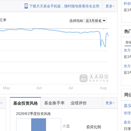
科创
下载天天基金手机版，随时随地查看排名走势
更多>
近1
立来
选择指标:
热
存
东方
近1
东方
近1
May
Jun
Jul
Aug
同
基金换手率
业绩评价
>
基金投资风格
更多>
嘉
管理
2026年2季度投资风格
嘉实
日涨