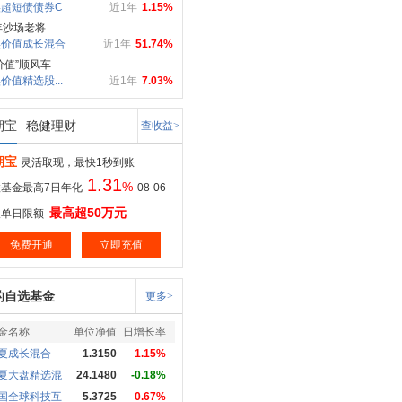
超短债债券C
近1年
1.15%
年沙场老将
实价值成长混合
近1年
51.74%
价值”顺风车
价值精选股...
近1年
7.03%
期宝
稳健理财
查收益>
期宝
灵活取现，最快1秒到账
1.31
%
基金最高7日年化
08-06
最高超50万元
取单日限额
免费开通
立即充值
的自选基金
更多>
金名称
单位净值
日增长率
夏成长混合
1.3150
1.15%
夏大盘精选混
24.1480
-0.18%
国全球科技互
5.3725
0.67%