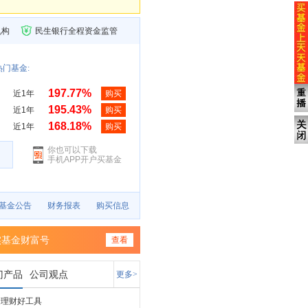
机构
民生银行全程资金监管
门基金:
197.77%
近1年
购买
195.43%
近1年
购买
168.18%
近1年
购买
你也可以下载
手机APP开户买基金
基金公告
财务报表
购买信息
实基金财富号
查看
门产品
公司观点
更多>
金理财好工具