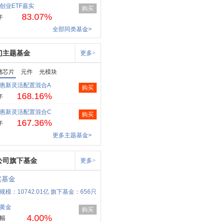
创业ETF嘉实
购买
83.07%
年
全部同类基金>
门主题基金
更多>
储芯片
元件
光模块
惠新灵活配置混合A
购买
168.16%
年
惠新灵活配置混合C
购买
167.36%
年
更多主题基金>
公司旗下基金
更多>
实基金
规模：10742.01亿
旗下基金：656只
黄金
购买
4.00%
幅