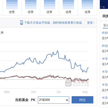
优秀
优秀
优秀
优秀
优秀
同
下载天天基金手机版，随时随地查看累计收益
更多>
近
立来
科创
近1
科创
近1
半导
近1
半导
近1
半导
近1
May
Jun
Jul
Aug
半导
当前基金
PK
对比
近1