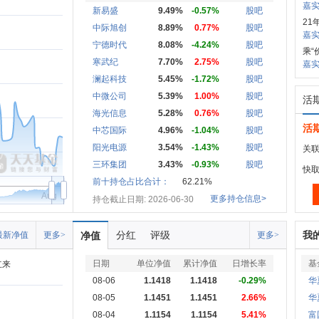
嘉实
新易盛
9.49%
-0.57%
股吧
21
中际旭创
8.89%
0.77%
股吧
嘉
宁德时代
8.08%
-4.24%
股吧
乘“
寒武纪
7.70%
2.75%
股吧
嘉实
澜起科技
5.45%
-1.72%
股吧
中微公司
5.39%
1.00%
股吧
活
海光信息
5.28%
0.76%
股吧
活
中芯国际
4.96%
-1.04%
股吧
阳光电源
3.54%
-1.43%
股吧
关联
三环集团
3.43%
-0.93%
股吧
快
前十持仓占比合计：
62.21%
Aug
更多持仓信息>
持仓截止日期: 2026-06-30
分红
评级
我
最新净值
更多>
净值
更多>
日期
单位净值
累计净值
日增长率
基
立来
08-06
1.1418
1.1418
-0.29%
华
08-05
1.1451
1.1451
2.66%
华
08-04
1.1154
1.1154
5.41%
富