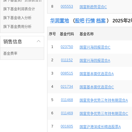
旗下基金资产负债表合计
8
005553
国富新趋势混合C
旗下基金利润表合计
旗下基金收入分析
华润置地
（
股吧
行情
档案
） 2025年
旗下基金费用分析
序号
基金代码
基金名称
销售信息

1
023750
国富兴海回报混合C
基金费率
2
011152
国富兴海回报混合A
3
008515
国富基本面优选混合A
4
021734
国富基本面优选混合C
5
011468
国富竞争优势三年持有期混合A
6
011469
国富竞争优势三年持有期混合C
7
001605
国富沪港深成长精选股票A