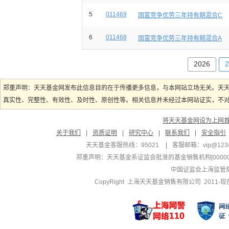
5
011469
国富竞争优势三年持有期混合C
6
011468
国富竞争优势三年持有期混合A
2026
2
郑重声明：天天基金网发布此信息目的在于传播更多信息，与本网站立场无关。天
真实性、完整性、有效性、及时性、原创性等。相关信息并未经过本网站证实，不对您
将天天基金网设为上网
关于我们
|
资质证明
|
研究中心
|
联系我们
|
安全指引
天天基金客服热线：95021
|
客服邮箱：
vip@123
郑重声明：
天天基金系证监会批准的基金销售机构[000000
中国证监会上海监管
CopyRight 上海天天基金销售有限公司 2011-现在