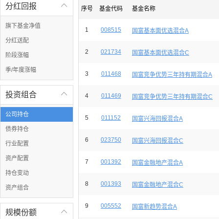
分红回报

序号
基金代码
基金名称
旗下基金净值
1
008515
国富基本面优选混合A
分红送配
2
021734
国富基本面优选混合C
阶段涨幅
季/年度涨幅
3
011468
国富竞争优势三年持有期混合A
投资组合

4
011469
国富竞争优势三年持有期混合C
公司持仓
5
011152
国富兴海回报混合A
债券持仓
6
023750
国富兴海回报混合C
行业配置
资产配置
7
001392
国富金融地产混合A
持仓变动
8
001393
国富金融地产混合C
资产组合
9
005552
国富新趋势混合A
规模份额
