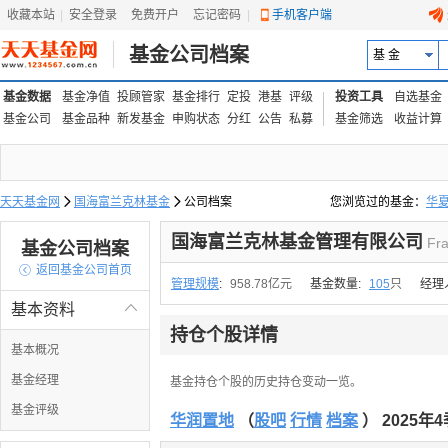
收藏本站
|
安全登录
|
免费开户
忘记密码
|
手机客户端
基金公司档案
基 金
基金数据
基金净值
投顾管家
基金排行
定投
港基
评级
投资工具
自选基金
基金公司
基金品种
新发基金
申购状态
分红
公告
私募
基金筛选
收益计算
天天基金网

国海富兰克林基金

公司档案
您浏览过的基金：
华
易方达上证中盘ETF联接
国海富兰克林基金管理有限公司
Fra
基金公司档案

返回基金公司首页
管理规模
:
958.78亿元
基金数量:
105
只
经理
基本资料

持仓个股详情
基本概况
基金经理
基金持仓个股的历史持仓变动一览。
基金评级
华润置地
（
股吧
行情
档案
） 2025年