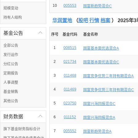
10
005553
国富新趋势混合C
规模变动
持有人结构
华润置地
（
股吧
行情
档案
） 2025年
基金公告

序号
基金代码
基金名称
全部公告
1
008515
国富基本面优选混合A
发行运作
2
021734
国富基本面优选混合C
分红公告
定期报告
3
011468
国富竞争优势三年持有期混合A
人事调整
4
011469
国富竞争优势三年持有期混合C
基金销售
其他公告
5
023750
国富兴海回报混合C
财务数据

6
011152
国富兴海回报混合A
旗下基金财务指标合计
7
005552
国富新趋势混合A