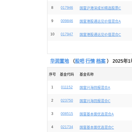
8
017946
国富沪港深成长精选股票C
9
009846
国富港股通远见价值混合A
10
017947
国富港股通远见价值混合C
华润置地
（
股吧
行情
档案
） 2025年
序号
基金代码
基金名称
1
011152
国富兴海回报混合A
2
023750
国富兴海回报混合C
3
008515
国富基本面优选混合A
4
021734
国富基本面优选混合C