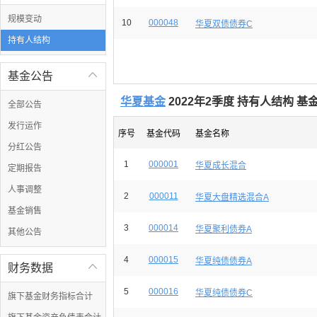
规模变动
10
000048
华夏双债债券C
持有人结构
基金公告

华夏基金
2022年2季度 持有人结构 
全部公告
发行运作
序号
基金代码
基金名称
分红公告
1
000001
华夏成长混合
定期报告
人事调整
2
000011
华夏大盘精选混合A
基金销售
3
000014
华夏聚利债券A
其他公告
4
000015
华夏纯债债券A
财务数据

5
000016
华夏纯债债券C
旗下基金财务指标合计