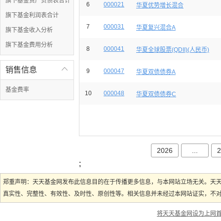
旗下基金资产负债表合计
6
000021
华夏优势增长混合
旗下基金利润表合计
7
000031
华夏复兴混合A
旗下基金收入分析
旗下基金费用分析
8
000041
华夏全球股票(QDII)(人民币)
销售信息

9
000047
华夏双债债券A
基金费率
10
000048
华夏双债债券C
2026
...
2
;
郑重声明：天天基金网发布此信息目的在于传播更多信息，与本网站立场无关。天
真实性、完整性、有效性、及时性、原创性等。相关信息并未经过本网站证实，不对您
将天天基金网设为上网