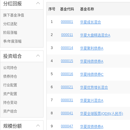
分红回报

序号
基金代码
基金名称
旗下基金净值
1
000001
华夏成长混合
分红送配
阶段涨幅
2
000011
华夏大盘精选混合A
季/年度涨幅
3
000014
华夏聚利债券A
投资组合

4
000015
华夏纯债债券A
公司持仓
5
000016
华夏纯债债券C
债券持仓
行业配置
6
000021
华夏优势增长混合
资产配置
7
000031
华夏复兴混合A
持仓变动
资产组合
8
000041
华夏全球股票(QDII)(人民币)
规模份额

9
000047
华夏双债债券A