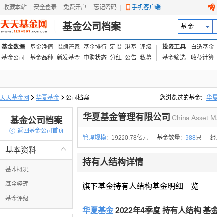
收藏本站
|
安全登录
|
免费开户
忘记密码
|
手机客户端
基金公司档案
基 金
基金数据
基金净值
投顾管家
基金排行
定投
港基
评级
投资工具
自选基金
基金公司
基金品种
新发基金
申购状态
分红
公告
私募
基金筛选
收益计算
天天基金网

华夏基金

公司档案
您浏览过的基金：
华
易方达上证中盘ETF联接
华夏基金管理有限公司
China Asset M
基金公司档案

返回基金公司首页
管理规模
:
19220.78亿元
基金数量:
988
只
经
基本资料

持有人结构详情
基本概况
基金经理
旗下基金持有人结构基金明细一览
基金评级
华夏基金
2022年4季度 持有人结构 