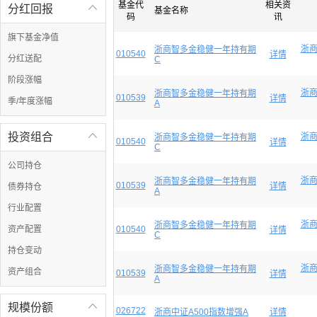
基金代
相关资
分红回报

基金名称
码
讯
旗下基金净值
浙
浙商智多金稳健一年持有期
010540
详情
分红送配
C
阶段涨幅
浙
浙商智多金稳健一年持有期
010539
详情
季/年度涨幅
A
投资组合

浙
浙商智多金稳健一年持有期
010540
详情
C
公司持仓
浙
浙商智多金稳健一年持有期
010539
详情
债券持仓
A
行业配置
浙
浙商智多金稳健一年持有期
资产配置
010540
详情
C
持仓变动
浙
浙商智多金稳健一年持有期
资产组合
010539
详情
A
规模份额

026722
浙商中证A500指数增强A
详情