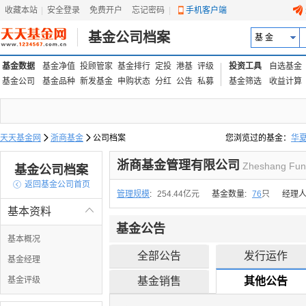
收藏本站
|
安全登录
|
免费开户
忘记密码
|
手机客户端
基金公司档案
基 金
基金数据
基金净值
投顾管家
基金排行
定投
港基
评级
投资工具
自选基金
基金公司
基金品种
新发基金
申购状态
分红
公告
私募
基金筛选
收益计算
天天基金网

浙商基金

公司档案
您浏览过的基金：
华
易方达上证中盘ETF联接
浙商基金管理有限公司
Zheshang Fun
基金公司档案

返回基金公司首页
管理规模
:
254.44亿元
基金数量:
76
只
经理人
基本资料

基金公告
基本概况
全部公告
发行运作
基金经理
基金评级
基金销售
其他公告