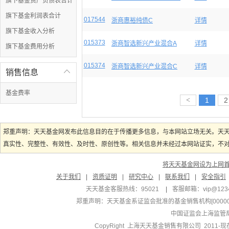
旗下基金资产负债表合计
旗下基金利润表合计
017544
浙商惠裕纯债C
详情
旗下基金收入分析
015373
浙商智选新兴产业混合A
详情
旗下基金费用分析
015374
浙商智选新兴产业混合C
详情
销售信息

基金费率
<
1
2
郑重声明：天天基金网发布此信息目的在于传播更多信息，与本网站立场无关。天
真实性、完整性、有效性、及时性、原创性等。相关信息并未经过本网站证实，不对您
将天天基金网设为上网
关于我们
|
资质证明
|
研究中心
|
联系我们
|
安全指引
天天基金客服热线：95021
|
客服邮箱：
vip@123
郑重声明：
天天基金系证监会批准的基金销售机构[000000
中国证监会上海监管
CopyRight 上海天天基金销售有限公司 2011-现在