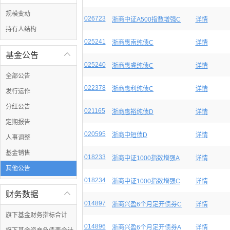
规模变动
026723
浙商中证A500指数增强C
详情
持有人结构
025241
浙商惠南纯债C
详情
基金公告

025240
浙商惠睿纯债C
详情
全部公告
022378
浙商惠利纯债C
详情
发行运作
分红公告
021165
浙商惠裕纯债D
详情
定期报告
020595
浙商中短债D
详情
人事调整
基金销售
018233
浙商中证1000指数增强A
详情
其他公告
018234
浙商中证1000指数增强C
详情
财务数据

014897
浙商兴盈6个月定开债券C
详情
旗下基金财务指标合计
014896
浙商兴盈6个月定开债券A
详情