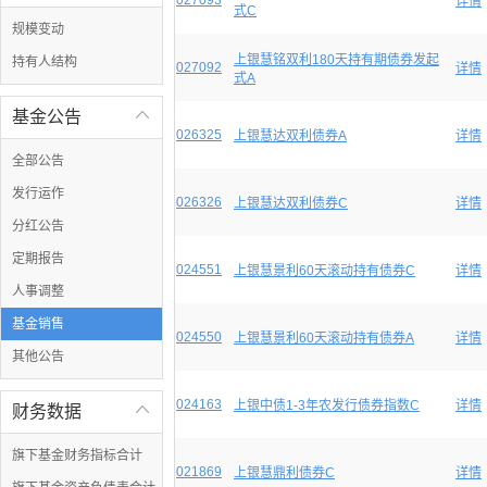
027093
详情
式C
规模变动
上银慧铭双利180天持有期债券发起
持有人结构
027092
详情
式A
基金公告

026325
上银慧达双利债券A
详情
全部公告
发行运作
026326
上银慧达双利债券C
详情
分红公告
定期报告
024551
上银慧景利60天滚动持有债券C
详情
人事调整
基金销售
024550
上银慧景利60天滚动持有债券A
详情
其他公告
024163
上银中债1-3年农发行债券指数C
详情
财务数据

旗下基金财务指标合计
021869
上银慧鼎利债券C
详情