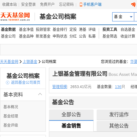
收藏本站
|
安全登录
|
免费开户
忘记密码
|
手机客户端
基金公司档案
基 金
基金数据
基金净值
投顾管家
基金排行
定投
港基
评级
投资工具
自选基金
基金公司
基金品种
新发基金
申购状态
分红
公告
私募
基金筛选
收益计算
天天基金网

上银基金

公司档案
您浏览过的基金：
华
易方达上证中盘ETF联接
上银基金管理有限公司
Bosc Asset Ma
基金公司档案

返回基金公司首页
管理规模
:
2653.41亿元
基金数量:
136
只
经
基本资料

基金公告
基本概况
全部公告
发行运作
基金经理
基金评级
基金销售
其他公告