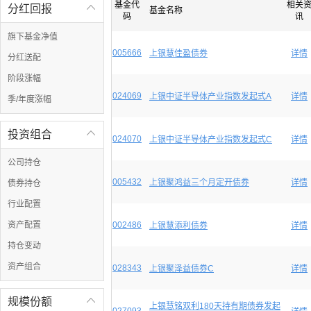
基金代
相关
分红回报

基金名称
码
讯
旗下基金净值
005666
上银慧佳盈债券
详情
分红送配
阶段涨幅
024069
上银中证半导体产业指数发起式A
详情
季/年度涨幅
投资组合

024070
上银中证半导体产业指数发起式C
详情
公司持仓
005432
上银聚鸿益三个月定开债券
详情
债券持仓
行业配置
资产配置
002486
上银慧添利债券
详情
持仓变动
资产组合
028343
上银聚泽益债券C
详情
规模份额

上银慧铭双利180天持有期债券发起