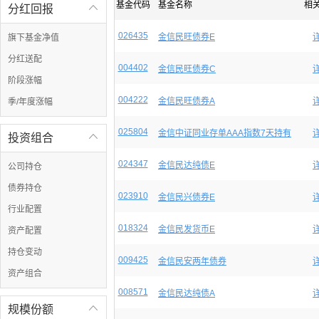
基金代码
基金名称
相
分红回报

026435
金信民旺债券E
旗下基金净值
分红送配
004402
金信民旺债券C
阶段涨幅
004222
金信民旺债券A
季/年度涨幅
025804
金信中证同业存单AAA指数7天持有
投资组合

024347
金信民达纯债E
公司持仓
债券持仓
023910
金信民兴债券E
行业配置
018324
金信民发货币E
资产配置
持仓变动
009425
金信民安两年债券
资产组合
008571
金信民达纯债A
规模份额
