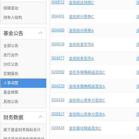
008572
金信民达纯债C
规模变动
004401
金信民兴债券C
持有人结构
004400
金信民兴债券A
基金公告

004078
金信民发货币B
全部公告
发行运作
004077
金信民发货币A
分红公告
020592
金信多策略精选混合C
定期报告
人事调整
004223
金信多策略精选混合A
基金销售
020433
金信核心竞争力混合C
其他公告
009317
金信核心竞争力混合A
财务数据

020434
金信量化精选混合C
旗下基金财务指标合计