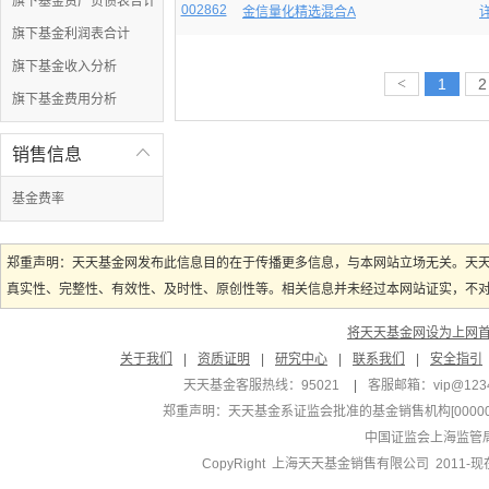
旗下基金资产负债表合计
002862
金信量化精选混合A
旗下基金利润表合计
旗下基金收入分析
<
1
2
旗下基金费用分析
销售信息

基金费率
郑重声明：天天基金网发布此信息目的在于传播更多信息，与本网站立场无关。天
真实性、完整性、有效性、及时性、原创性等。相关信息并未经过本网站证实，不对您
将天天基金网设为上网
关于我们
|
资质证明
|
研究中心
|
联系我们
|
安全指引
天天基金客服热线：95021
|
客服邮箱：
vip@123
郑重声明：
天天基金系证监会批准的基金销售机构[000000
中国证监会上海监管
CopyRight 上海天天基金销售有限公司 2011-现在