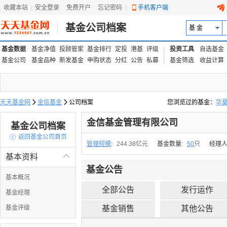
收藏本站
|
安全登录
|
免费开户
忘记密码
|
手机客户端
基金公司档案
基 金
基金数据
基金净值
投顾管家
基金排行
定投
港基
评级
投资工具
自选基金
基金公司
基金品种
新发基金
申购状态
分红
公告
私募
基金筛选
收益计算
天天基金网

金信基金

公司档案
您浏览过的基金：
华
易方达上证中盘ETF联接
金信基金管理有限公司
基金公司档案

返回基金公司首页
管理规模
:
244.38亿元
基金数量:
50
只
经理人
基本资料

基金公告
基本概况
全部公告
发行运作
基金经理
基金评级
基金销售
其他公告