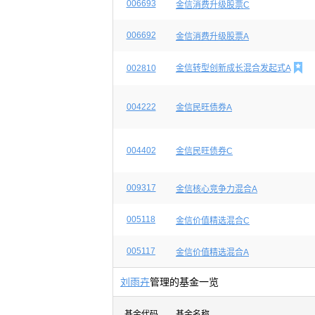
006693
金信消费升级股票C
006692
金信消费升级股票A

002810
金信转型创新成长混合发起式A
004222
金信民旺债券A
004402
金信民旺债券C
009317
金信核心竞争力混合A
005118
金信价值精选混合C
005117
金信价值精选混合A
刘雨卉
管理的基金一览
基金代码
基金名称