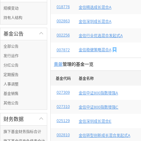
018776
金信精选成长混合A
规模变动
持有人结构
002863
金信深圳成长混合A
基金公告

002256
金信行业优选混合发起式A
全部公告

007872
金信稳健策略混合A
发行运作
黄飙
管理的基金一览
分红公告
定期报告
基金代码
基金名称
人事调整
027309
金信中证800指数增强A
基金销售
其他公告
027310
金信中证800指数增强C
财务数据

025129
金信深圳成长混合E
旗下基金财务指标合计
002810
金信转型创新成长混合发起式A