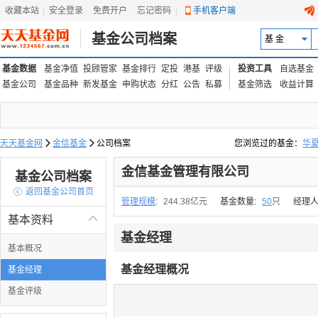
收藏本站
|
安全登录
|
免费开户
忘记密码
|
手机客户端
基金公司档案
基 金
基金数据
基金净值
投顾管家
基金排行
定投
港基
评级
投资工具
自选基金
基金公司
基金品种
新发基金
申购状态
分红
公告
私募
基金筛选
收益计算
天天基金网

金信基金

公司档案
您浏览过的基金：
华
易方达上证中盘ETF联接
金信基金管理有限公司
基金公司档案

返回基金公司首页
管理规模
:
244.38亿元
基金数量:
50
只
经理人
基本资料

基金经理
基本概况
基金经理概况
基金经理
基金评级