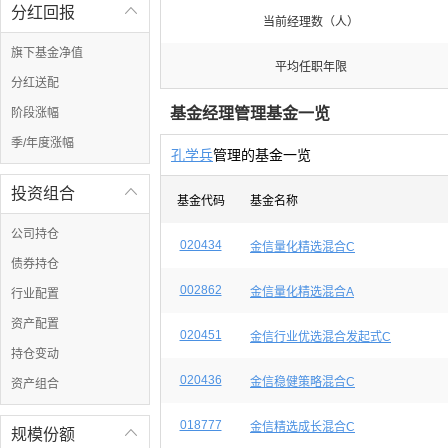
分红回报

当前经理数（人）
旗下基金净值
平均任职年限
分红送配
基金经理管理基金一览
阶段涨幅
季/年度涨幅
孔学兵
管理的基金一览
投资组合

基金代码
基金名称
公司持仓
020434
金信量化精选混合C
债券持仓
002862
金信量化精选混合A
行业配置
资产配置
020451
金信行业优选混合发起式C
持仓变动
020436
金信稳健策略混合C
资产组合
018777
金信精选成长混合C
规模份额
