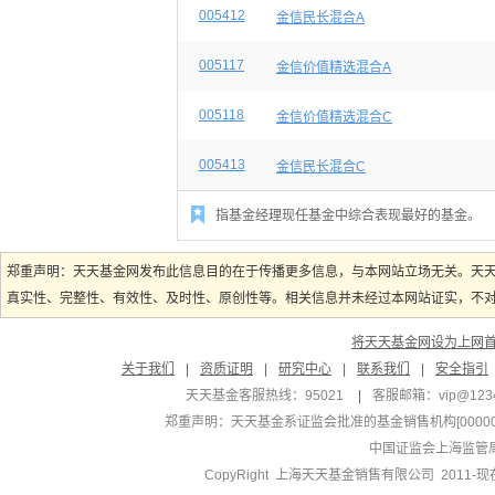
005412
金信民长混合A
005117
金信价值精选混合A
005118
金信价值精选混合C
005413
金信民长混合C

指基金经理现任基金中综合表现最好的基金。
郑重声明：天天基金网发布此信息目的在于传播更多信息，与本网站立场无关。天
真实性、完整性、有效性、及时性、原创性等。相关信息并未经过本网站证实，不对您
将天天基金网设为上网
关于我们
|
资质证明
|
研究中心
|
联系我们
|
安全指引
天天基金客服热线：95021
|
客服邮箱：
vip@123
郑重声明：
天天基金系证监会批准的基金销售机构[000000
中国证监会上海监管
CopyRight 上海天天基金销售有限公司 2011-现在