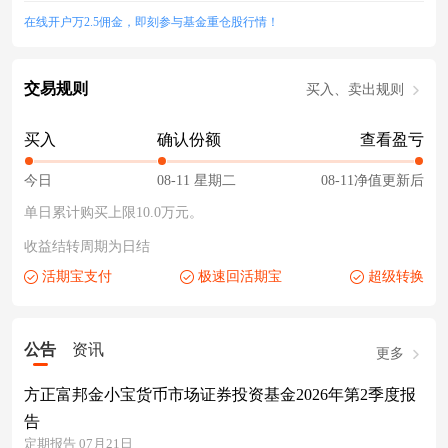
在线开户万2.5佣金，即刻参与基金重仓股行情！
交易规则
买入、卖出规则
买入
确认份额
查看盈亏
今日
08-11 星期二
08-11净值更新后
单日累计购买上限10.0万元。
收益结转周期为日结
活期宝支付
极速回活期宝
超级转换
公告
资讯
更多
方正富邦金小宝货币市场证券投资基金2026年第2季度报
告
定期报告 07月21日