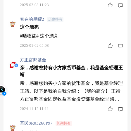
2025-02-08 11:23
实在的星曜2
历史持有
这个漂亮
#晒收益# 这个漂亮
2025-01-02 05:08
方正富邦基金
亲，感谢您持有小方家货币基金，我是基金经理王
靖
亲，感谢您购买小方家的货币基金，我是基金经理
王靖。以下是我的自我介绍： 【我的简介】 王靖 |
方正富邦基金固定收益基金投资部基金经理 海
归：澳大利亚国立大学财务管理硕士 经验丰富：1
2024-11-12 11:11
7年证券从业经验，13年投资经验。曾任北信瑞丰
基金、泰达宏利基金基金经理，现任方正富邦基金
基民8R03266P97
长期持有
固定收益基金投资部基金经理 【我的实力如何】