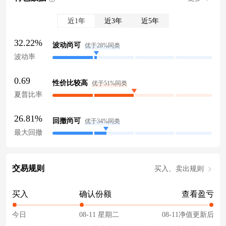
近1年
近3年
近5年
32.22%
波动尚可
优于28%同类
波动率
0.69
性价比较高
优于51%同类
夏普比率
26.81%
回撤尚可
优于34%同类
最大回撤
交易规则
买入、卖出规则
买入
确认份额
查看盈亏
今日
08-11 星期二
08-11净值更新后