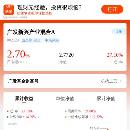
广发新兴产业混合A
诊断
002124
混合型-灵活
中高风险
2.70
2.7720
27.10%
%
日涨幅08-07
净值
近1年
广发基金财富号
机构主页
累计收益
单位净值
累计净值
近1年：
27.10%
同类平均：
21.80%
沪深300：
14.09%
业绩比较基准：
12.22%
52.04%