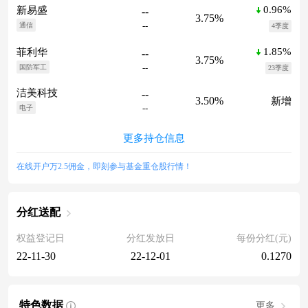
0.96%
新易盛
--
3.75%
--
通信
4季度
1.85%
菲利华
--
3.75%
--
国防军工
23季度
洁美科技
--
3.50%
新增
--
电子
更多持仓信息
在线开户万2.5佣金，即刻参与基金重仓股行情！
分红送配
权益登记日
分红发放日
每份分红(元)
22-11-30
22-12-01
0.1270
特色数据
更多