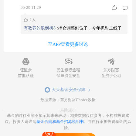
作广发制造业精选混合，在2023年到2024年期间业
05-29 11:29
绩一度低迷，2023年以-24.19%收益位居同类下
1人
游，2024年又以1.66%的表现位居同类中等偏下位
有教养的浪飘树8
:
持仓调整到位了，今年抓对主线了
置。 直到2025年，终于以57.52%收益表现重回同
类上游，2026年以来也以30.82%收益延续了较好
至APP查看更多讨论
表现。
天天基金安全保障
数据来源：东方财富Choice数据
风险提示
基金的过往业绩不预示其未来表现，相关数据仅供参考，不构成投资建
议。投资人请详阅
基金合同和基金招募说明书
。并自行承担投资基金的风
险。