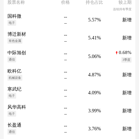
股票名称
价格
持仓占比
较上期
连续持有季度
国科微
--
5.57%
新增
--
电子
博迁新材
--
5.41%
新增
--
有色金属
0.68%
中际旭创
--
5.06%
--
通信
3季度
欧科亿
--
4.87%
新增
--
机械设备
寒武纪
--
4.09%
新增
--
电子
风华高科
--
3.99%
新增
--
电子
长盈通
--
3.76%
新增
--
通信