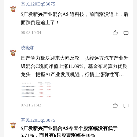
基民120Dq53075
$广发新兴产业混合A$ 追科技，前面涨没追上，后
面跌倒是追上了！
08-03 19:34
晓晓咖
国产算力板块迎来大幅反攻，弘毅远方汽车产业升
级混合C晚间净值上涨11.09%。基金布局算力优质
龙头，把握AI产业发展机遇，行情上涨弹性可
观，中长期发展值得持续关注。 $诺安和鑫混合A$
$广发新兴产业混合A$ $长信改革红利混合$
07-21 21:42
基民120Dq53075
$广发新兴产业混合A$今天个股涨幅没有低于
5.71%，而且有6只股票涨幅在10%