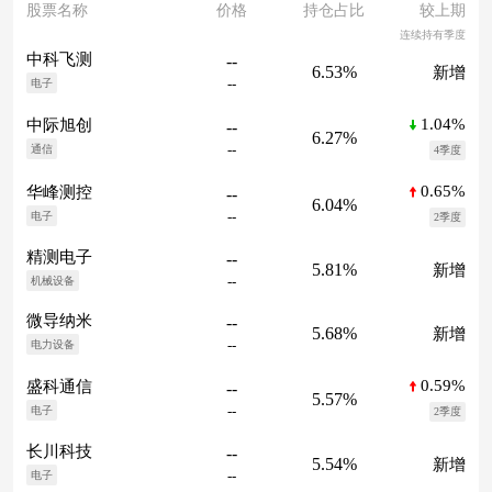
股票名称
价格
持仓占比
较上期
连续持有季度
中科飞测
--
6.53%
新增
--
电子
1.04%
中际旭创
--
6.27%
--
通信
4季度
0.65%
华峰测控
--
6.04%
--
电子
2季度
精测电子
--
5.81%
新增
--
机械设备
微导纳米
--
5.68%
新增
--
电力设备
0.59%
盛科通信
--
5.57%
--
电子
2季度
长川科技
--
5.54%
新增
--
电子