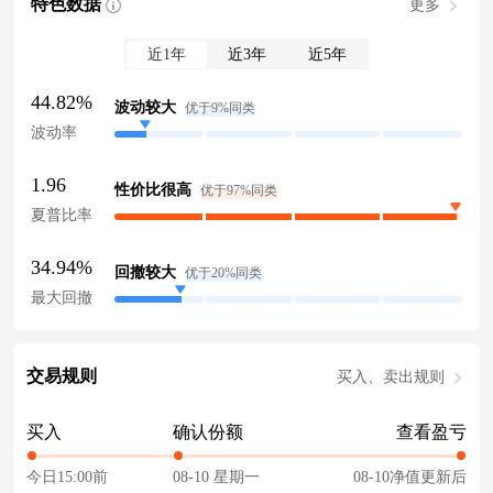
特色数据
更多
近1年
近3年
近5年
44.82%
波动较大
优于9%同类
波动率
1.96
性价比很高
优于97%同类
夏普比率
34.94%
回撤较大
优于20%同类
最大回撤
交易规则
买入、卖出规则
买入
确认份额
查看盈亏
今日15:00前
08-10 星期一
08-10净值更新后