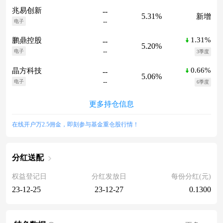
兆易创新
--
5.31%
新增
--
电子
1.31%
鹏鼎控股
--
5.20%
--
电子
3季度
0.66%
晶方科技
--
5.06%
--
电子
6季度
更多持仓信息
在线开户万2.5佣金，即刻参与基金重仓股行情！
分红送配
权益登记日
分红发放日
每份分红(元)
23-12-25
23-12-27
0.1300