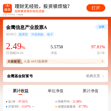
金鹰信息产业股票A
诊断
003853
股票型
中高风险
电子
2.49
5.5758
97.81%
%
日涨幅08-06
净值
近1年
入选·4433选基榜
金鹰基金财富号
机构主页
累计收益
单位净值
累计净值
近1年：
97.81%
同类平均：
21.08%
沪深300：
13.07%
业绩比较基准：
47.79%