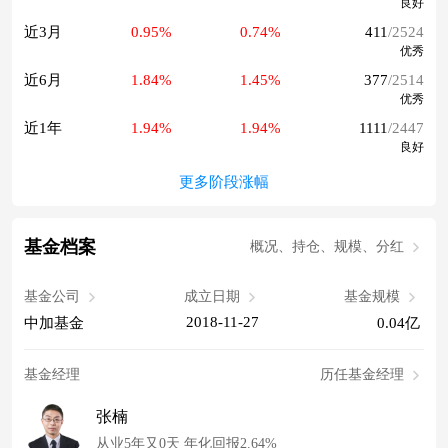
良好
近3月
0.95%
0.74%
411
/2524
优秀
近6月
1.84%
1.45%
377
/2514
优秀
近1年
1.94%
1.94%
1111
/2447
良好
更多阶段涨幅
基金档案
概况、持仓、规模、分红
基金公司
成立日期
基金规模
2018-11-27
中加基金
0.04亿
基金经理
历任基金经理
张楠
从业5年又0天 年化回报2.64%