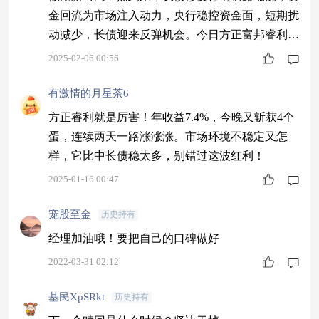
金回流为市场注入动力，央行稳控资金面，短期扰
动减少，长债迎来反弹机会。今日方正富邦睿利收
获12个蛋，债市修复行情值得期待。
2025-02-06 00:56
有激情的月星茶6
方正睿利就是厉害！年收益7.4%，今晚又斩获4个
蛋，连续两天一路涨涨涨。市场环境不稳定又怎
样，它比中长债稳太多，别错过这波红利！
2025-01-16 00:47
宠股至金
历史持有
经理加油哦！要把自己的口碑做好
2022-03-31 02:12
基民XpSRkt
历史持有