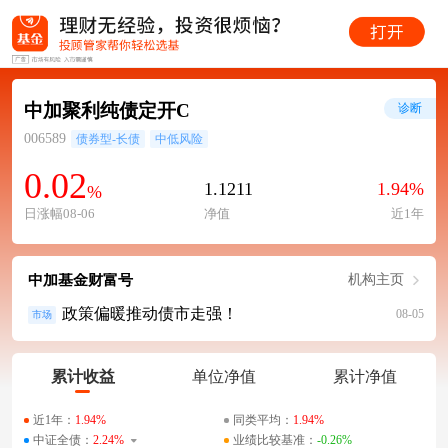
中加聚利纯债定开C
诊断
006589
债券型-长债
中低风险
0.02
1.1211
1.94%
%
日涨幅08-06
净值
近1年
中加基金财富号
机构主页
政策偏暖推动债市走强！
08-05
市场
累计收益
单位净值
累计净值
近1年：
1.94%
同类平均：
1.94%
中证全债：
2.24%
业绩比较基准：
-0.26%