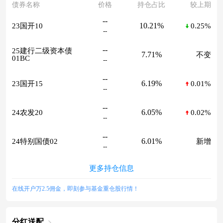
债券名称
价格
持仓占比
较上期
--
10.21%
23国开10
0.25%
--
--
25建行二级资本债
7.71%
不变
01BC
--
--
6.19%
23国开15
0.01%
--
--
6.05%
24农发20
0.02%
--
--
6.01%
24特别国债02
新增
--
更多持仓信息
在线开户万2.5佣金，即刻参与基金重仓股行情！
分红送配