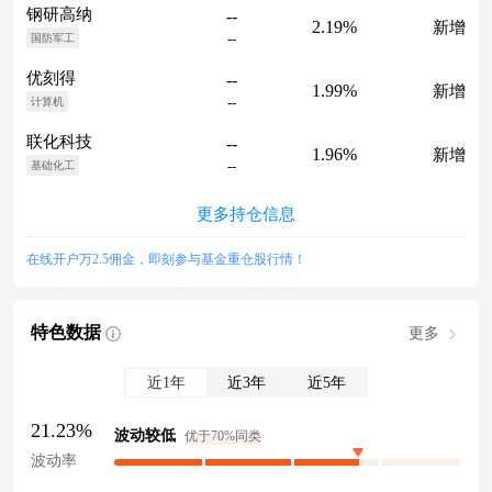
钢研高纳
--
2.19%
新增
--
国防军工
优刻得
--
1.99%
新增
--
计算机
联化科技
--
1.96%
新增
--
基础化工
更多持仓信息
在线开户万2.5佣金，即刻参与基金重仓股行情！
特色数据
更多
近1年
近3年
近5年
21.23%
波动较低
优于70%同类
波动率