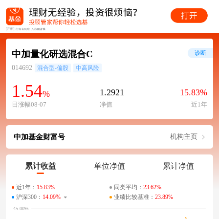
中加量化研选混合C
诊断
014692
混合型-偏股
中高风险
1.54
1.2921
15.83%
%
日涨幅08-07
净值
近1年
中加基金财富号
机构主页
累计收益
单位净值
累计净值
近1年：
15.83%
同类平均：
23.62%
沪深300：
14.09%
业绩比较基准：
23.89%