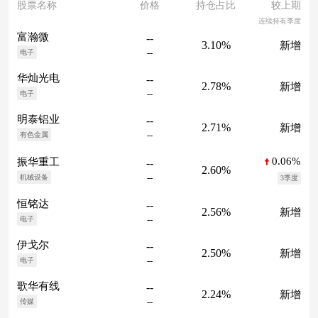
股票名称
价格
持仓占比
较上期
连续持有季度
富瀚微
--
3.10%
新增
--
电子
华灿光电
--
2.78%
新增
--
电子
明泰铝业
--
2.71%
新增
--
有色金属
0.06%
振华重工
--
2.60%
--
机械设备
3季度
恒铭达
--
2.56%
新增
--
电子
伊戈尔
--
2.50%
新增
--
电子
歌华有线
--
2.24%
新增
--
传媒