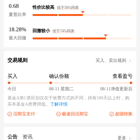
0.68
性价比较高
优于50%同类
夏普比率
18.28%
回撤较小
优于74%同类
最大回撤
交易规则
买入、卖出规则
买入
确认份额
查看盈亏
今日
08-11 星期二
08-11净值更新后
基金A类C类区别仅在于收费方式的不同，持有180天以上时，购
买本基金A类费用低。
了解详情
活期宝支付
极速回活期宝
超级转换
公告
资讯
更多