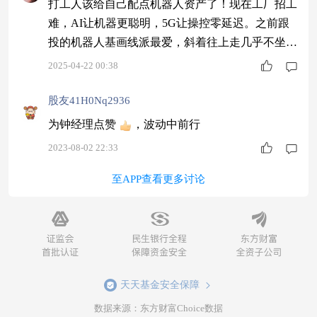
打工人该给自己配点机器人资产了！现在工厂招工
难，AI让机器更聪明，5G让操控零延迟。之前跟
投的机器人基画线派最爱，斜着往上走几乎不坐过
山车，踏实！方正富邦信泓灵活配置混合C
2025-04-22 00:38
股友41H0Nq2936
为钟经理点赞
，波动中前行
2023-08-02 22:33
至APP查看更多讨论
天天基金安全保障
数据来源：东方财富Choice数据