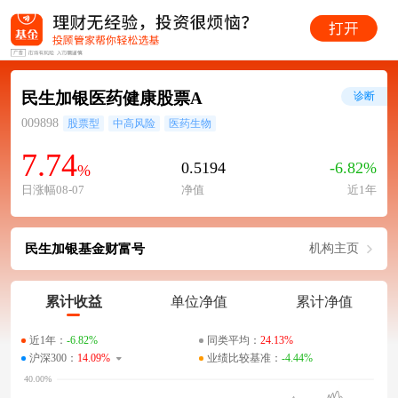
民生加银医药健康股票A
诊断
009898
股票型
中高风险
医药生物
7.74
0.5194
-6.82%
%
日涨幅08-07
净值
近1年
民生加银基金财富号
机构主页
累计收益
单位净值
累计净值
近1年：
-6.82%
同类平均：
24.13%
沪深300：
14.09%
业绩比较基准：
-4.44%