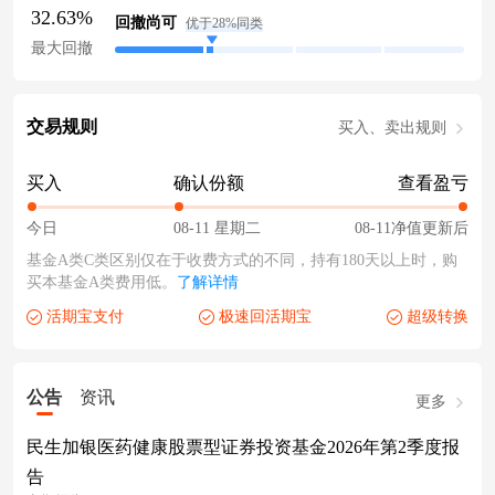
32.63%
回撤尚可
优于28%同类
最大回撤
交易规则
买入、卖出规则
买入
确认份额
查看盈亏
今日
08-11 星期二
08-11净值更新后
基金A类C类区别仅在于收费方式的不同，持有180天以上时，购
买本基金A类费用低。
了解详情
活期宝支付
极速回活期宝
超级转换
公告
资讯
更多
民生加银医药健康股票型证券投资基金2026年第2季度报
告