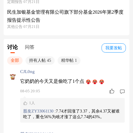
定期报告 07月21日
民生加银基金管理有限公司旗下部分基金2026年第2季度
报告提示性公告
其他公告 07月21日
讨论
问答
我要发帖
全部
持有人帖 45
精华帖 1
CJL0ng
它奶奶的今天又是偷吃了1个点
08-05 20:05
1人
股友ZY33061130
:
7.74才回涨了3.37，其余4.37又被谁
吃了，重仓56%为啥才涨了这么7.74的43%。