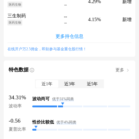
4.29%
新增
--
医药生物
三生制药
--
4.15%
新增
--
医药生物
更多持仓信息
在线开户万2.5佣金，即刻参与基金重仓股行情！
特色数据
更多
近1年
近3年
近5年
34.31%
波动尚可
优于31%同类
波动率
-0.56
性价比较低
优于4%同类
夏普比率