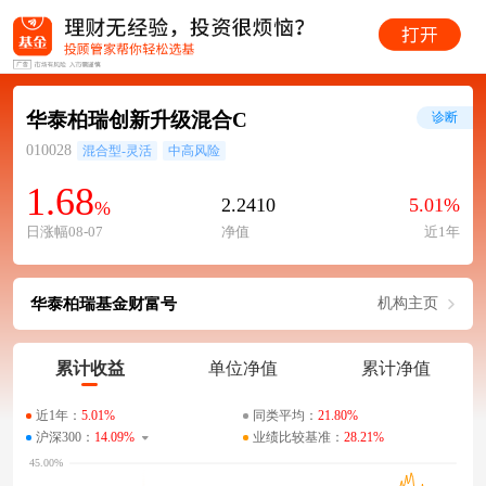
华泰柏瑞创新升级混合C
诊断
010028
混合型-灵活
中高风险
1.68
2.2410
5.01%
%
日涨幅08-07
净值
近1年
华泰柏瑞基金财富号
机构主页
累计收益
单位净值
累计净值
近1年：
5.01%
同类平均：
21.80%
沪深300：
14.09%
业绩比较基准：
28.21%