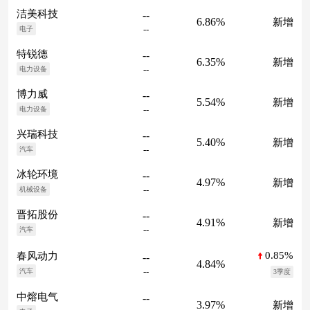
洁美科技
--
6.86%
新增
--
电子
特锐德
--
6.35%
新增
--
电力设备
博力威
--
5.54%
新增
--
电力设备
兴瑞科技
--
5.40%
新增
--
汽车
冰轮环境
--
4.97%
新增
--
机械设备
晋拓股份
--
4.91%
新增
--
汽车
0.85%
春风动力
--
4.84%
--
汽车
3季度
中熔电气
--
3.97%
新增