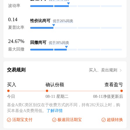
波动率
0.14
性价比尚可
优于26%同类
夏普比率
24.67%
回撤尚可
优于39%同类
最大回撤
交易规则
买入、卖出规则
买入
确认份额
查看盈亏
今日
08-11 星期二
08-11净值更新后
基金A类C类区别仅在于收费方式的不同，持有282天以上时，购
买本基金A类费用低。
了解详情
活期宝支付
极速回活期宝
超级转换