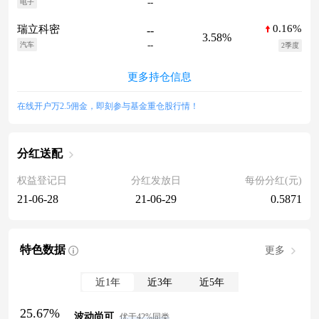
--
电子
0.16%
瑞立科密
--
3.58%
--
汽车
2季度
更多持仓信息
在线开户万2.5佣金，即刻参与基金重仓股行情！
分红送配
权益登记日
分红发放日
每份分红(元)
21-06-28
21-06-29
0.5871
特色数据
更多
近1年
近3年
近5年
25.67%
波动尚可
优于42%同类