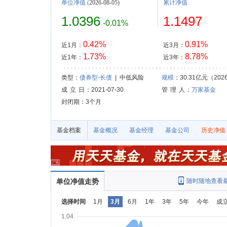
单位净值
(
2026-08-05)
累计净值
1.0396
1.1497
-0.01%
0.42%
0.91%
近1月：
近3月：
1.73%
8.78%
近1年：
近3年：
类型：
债券型-长债
| 中低风险
规模
：30.31亿元（2026
成 立 日
：2021-07-30
管 理 人
：
万家基金
封闭期：3个月
基金档案
基金概况
基金经理
基金公司
历史净值
单位净值走势
随时随地查看
选择时间
1月
3月
6月
1年
3年
5年
今年
成
1.04