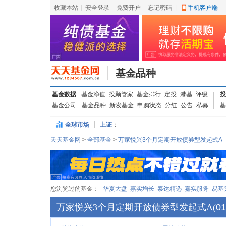
收藏本站
|
安全登录
|
免费开户
忘记密码
|
手机客户端
基金品种
基金数据
基金净值
投顾管家
基金排行
定投
港基
评级
投
基金公司
基金品种
新发基金
申购状态
分红
公告
私募
基
全球市场
上证
：
天天基金网
>
全部基金
>
万家悦兴3个月定期开放债券型发起式A
您浏览过的基金：
华夏大盘
嘉实增长
泰达精选
嘉实服务
易基
万家悦兴3个月定期开放债券型发起式A
(
01