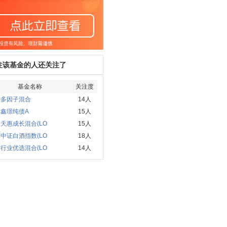
注该基金的人还关注了
基金名称
关注度
发多因子混合
14人
鑫璟纯债A
15人
天惠成长混合(LO
15人
中证白酒指数(LO
18人
行业优选混合(LO
14人