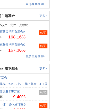
全部同类基金>
门主题基金
更多>
储芯片
元件
光模块
惠新灵活配置混合A
购买
168.16%
年
惠新灵活配置混合C
购买
167.36%
年
更多主题基金>
公司旗下基金
更多>
家基金
规模：6450.7亿
旗下基金：411只
体设备ETF万家
购买
9.40%
幅
中证半导体材料设备
购买