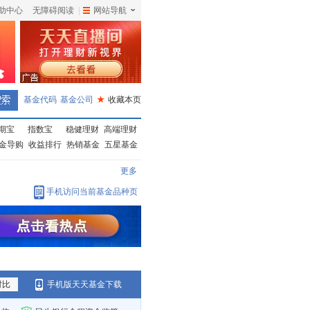
助中心
无障碍阅读
|
网站导航
|
基金代码
基金公司
★
收藏本页
期宝
指数宝
稳健理财
高端理财
金导购
收益排行
热销基金
五星基金
更多
手机访问当前基金品种页
对比
手机版天天基金下载