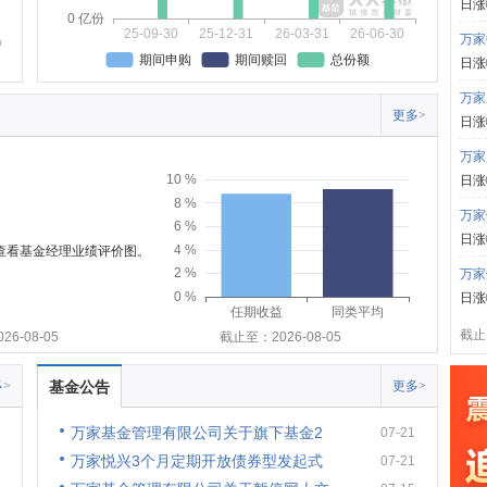
日涨
0 亿份
25-09-30
25-12-31
26-03-31
26-06-30
万家
期间申购
期间赎回
总份额
日涨
万家
更多>
日涨
万家
10 %
日涨
8 %
万家
6 %
日涨
4 %
可查看基金经理业绩评价图。
2 %
万家
0 %
日涨
任期收益
同类平均
截止:
6-08-05
截止至：2026-08-05
>
基金公告
更多>
万家基金管理有限公司关于旗下基金2
07-21
万家悦兴3个月定期开放债券型发起式
07-21