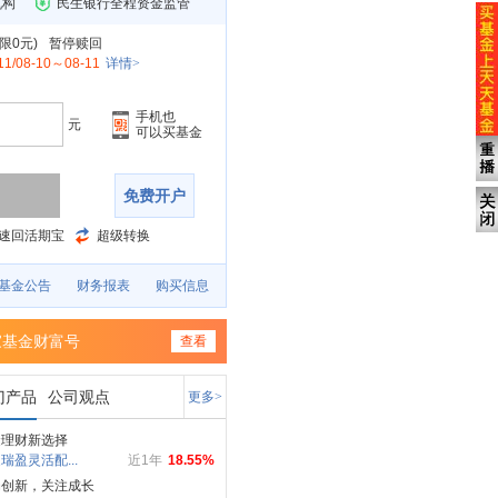
机构
民生银行全程资金监管
限0元
)
暂停赎回
11/08-10～08-11
详情>
手机也
元
可以买基金
免费开户
速回活期宝
超级转换
基金公告
财务报表
购买信息
家基金财富号
查看
门产品
公司观点
更多>
金理财新选择
瑞盈灵活配...
近1年
18.55%
局创新，关注成长