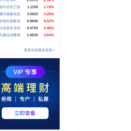
华中证500
2.3172
2.50%
国中证军工指
1.1100
1.74%
通内需驱动混
3.0820
3.25%
华领先策略混
0.9846
0.52%
信优质生活混
0.4793
2.46%
万菱信消费增
1.0830
3.64%
更多自选基金信息>