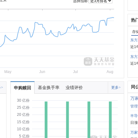
立来
选择指标:
热
存
东方
近1
东方
近1
May
Jun
Jul
Aug
同
基金换手率
业绩评价
>
申购赎回
更多>
万
30 亿份
管理
25 亿份
20 亿份
半导
15 亿份
日涨
10 亿份
万家
5 亿份