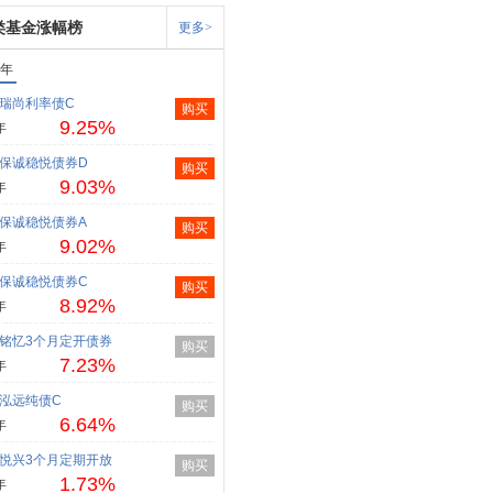
类基金涨幅榜
更多>
1年
瑞尚利率债C
购买
9.25%
年
保诚稳悦债券D
购买
9.03%
年
保诚稳悦债券A
购买
9.02%
年
保诚稳悦债券C
购买
8.92%
年
铭忆3个月定开债券
购买
7.23%
年
泓远纯债C
购买
6.64%
年
悦兴3个月定期开放
购买
1.73%
年