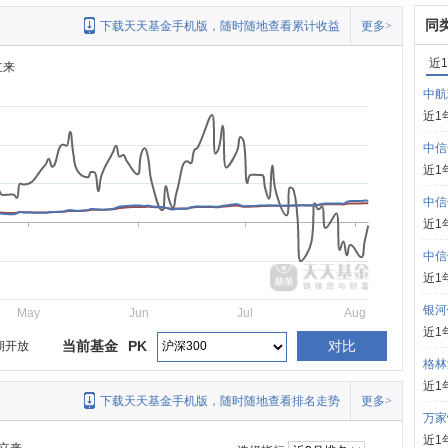
同
下载天天基金手机版，随时随地查看累计收益
更多>
近
立来
中航
近1
中信
近1
中信
近1
中信
近1
银河
May
Jun
Jul
Aug
近1
当前基金
PK
对比
期开放
格林
近1
下载天天基金手机版，随时随地查看排名走势
更多>
万家
近1