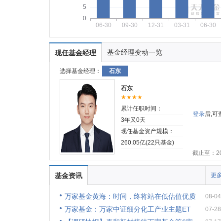
5
0
06-30
09-30
12-31
03-31
06-30
基金经理变动一览
现任基金经理
选择基金经理：
石东
石东
★★★★
累计任职时间：
登录
后,
3年又0天
现任基金资产规模：
260.05亿(22只基金)
截止至：202
基金资讯
更多
万家基金黄海：时间，终将站在低估值优质
08-04
万家基金：万家中证细分化工产业主题ET
07-28