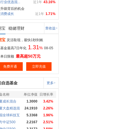
行业优选混...
近1年
43.16%
费升级背后的机会
家消费成长
近1年
1.71%
期宝
稳健理财
查收益>
期宝
灵活取现，最快1秒到账
1.31
%
基金最高7日年化
08-05
最高超50万元
取单日限额
免费开通
立即充值
的自选基金
更多>
金名称
单位净值
日增长率
夏成长混合
1.3000
3.42%
夏大盘精选混
24.1910
2.26%
国全球科技互
5.3368
1.96%
方中证500
2.2167
2.51%