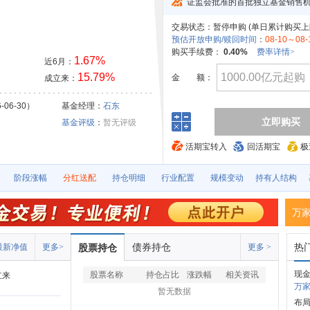
证监会批准的首批独立基金销售
交易状态：
暂停申购 (
单日累计购买上
预估开放申购/赎回时间
：
08-10～08-
购买手续费：
0.40%
费率详情>
1.67%
近6月：
15.79%
金
额：
成立来：
-06-30）
基金经理：
石东
立即购买
基金评级
：
暂无评级
活期宝转入
回活期宝
极
阶段涨幅
分红送配
持仓明细
行业配置
规模变动
持有人结构
万
债券持仓
热
最新净值
更多>
股票持仓
更多 >
现
股票名称
持仓占比
涨跌幅
相关资讯
立来
万家
暂无数据
布