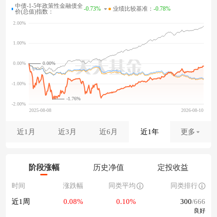
中债-1-5年政策性金融债全
-0.73%
业绩比较基准：
-0.78%
价(总值)指数：
0.00%
-1.76%
近1月
近3月
近6月
近1年
更多
阶段涨幅
历史净值
定投收益
时间
涨跌幅
同类平均
同类排行
近1周
0.08%
0.10%
300
/666
良好