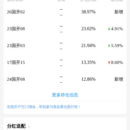
--
38.97%
26国开02
新增
--
--
23.02%
23国开08
4.91%
--
--
21.94%
23国开03
5.59%
--
--
13.35%
17国开15
8.60%
--
--
12.86%
24国开08
新增
--
更多持仓信息
在线开户万2.5佣金，即刻参与基金重仓股行情！
分红送配