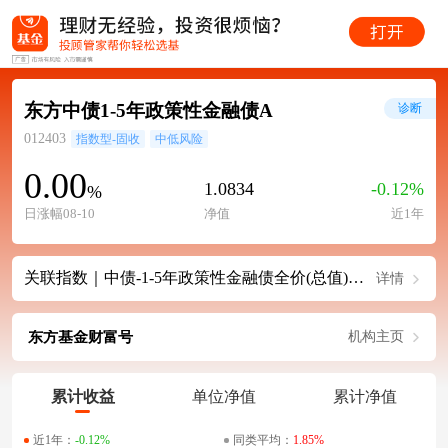
东方中债1-5年政策性金融债A
诊断
012403
指数型-固收
中低风险
0.00
1.0834
-0.12%
%
日涨幅08-10
净值
近1年
关联指数｜中债-1-5年政策性金融债全价(总值)指数
详情
东方基金财富号
机构主页
累计收益
单位净值
累计净值
近1年：
-0.12%
同类平均：
1.85%