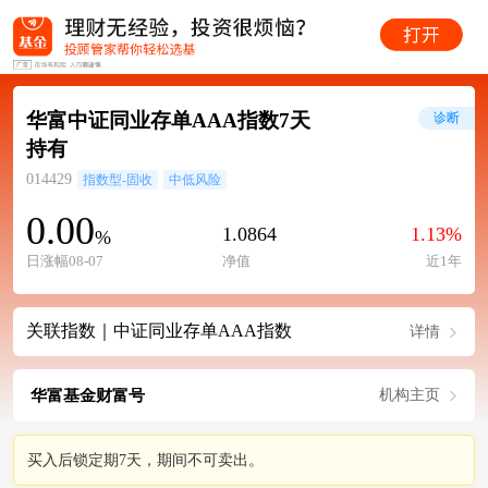
华富中证同业存单AAA指数7天
诊断
持有
014429
指数型-固收
中低风险
0.00
1.0864
1.13%
%
日涨幅08-07
净值
近1年
关联指数｜中证同业存单AAA指数
详情
华富基金财富号
机构主页
买入后锁定期7天，期间不可卖出。