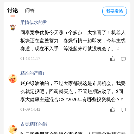
讨论
问答
我要发帖
柔情似水的尹
同泰竞争优势今天涨 5 个多点，太惊喜了！机器人
板块还在盘整蓄力，春燥行情一触即发，今年主线
赛道，现在不入手，等涨起来可就没机会了。 #暖
阳创作计划#
01-13 11:17
精准的严唯l
账户绿油油的，不过大家都说这是布局机会。我要
么就定投吧，回调就买点，不管短期波动了。$同
泰大健康主题混合C$ #2026年有哪些投资机会？#
01-09 14:42
古灵精怪的温