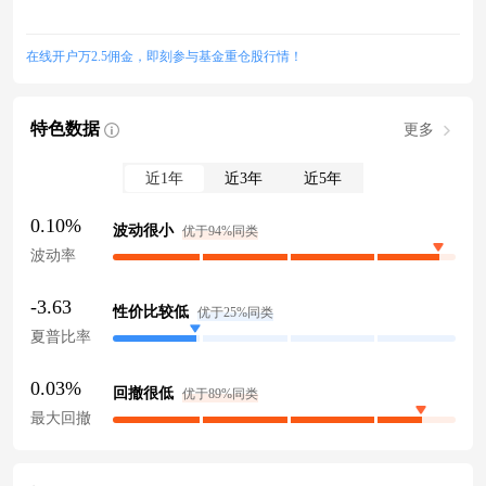
在线开户万2.5佣金，即刻参与基金重仓股行情！
特色数据
更多
近1年
近3年
近5年
0.10%
波动很小
优于94%同类
波动率
-3.63
性价比较低
优于25%同类
夏普比率
0.03%
回撤很低
优于89%同类
最大回撤