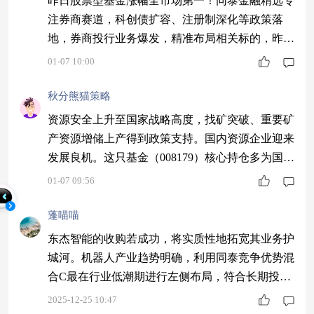
昨日股票型基金涨幅全市场第一！同泰金融精选专
注券商赛道，科创债扩容、注册制深化等政策落
地，券商投行业务爆发，精准布局相关标的，昨日
大涨6.20%，收获政策红利不手软～$同泰金融精
01-07 10:00
选股票C$ #2026我的新年投资计划#
秋分熊猫策略
资源安全上升至国家战略高度，找矿突破、重要矿
产资源增储上产得到政策支持。国内资源企业迎来
发展良机。这只基金（008179）核心持仓多为国内
龙头企业，与国策同行。$同泰慧盈混合C$ #存储
01-07 09:56
概念迎烈火烹油！英伟达新方案引爆#
蓬喵喵
东杰智能的收购若成功，将实质性地拓宽其业务护
城河。机器人产业趋势明确，利用同泰竞争优势混
合C最在行业低潮期进行左侧布局，符合长期投资
思维。$同泰竞争优势混合C$ #新年观察局：2026
2025-12-25 10:47