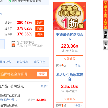
机构
民生银行全程资金监管
:
380.43%
近1年
购买
379.02%
近1年
购买
378.36%
近1年
购买
你也可以下载
手机APP开户买基金
基金公告
财务报表
购买信息
银施罗德基金财富号
查看
门产品
公司观点
更多>
掘数据产业链机遇
数据产业灵...
近3年
82.39%
投债市适度持股