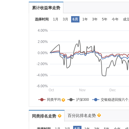
累计收益率走势
选择时间
1月
3月
6月
1年
3年
5年
今年
成
4.00%
2.00%
0.00%
-2.00%
-4.00%
-6.00%
Oct
Nov
Dec
同类平均    
沪深300
交银稳进回报六个
百分比排名走势
同类排名走势