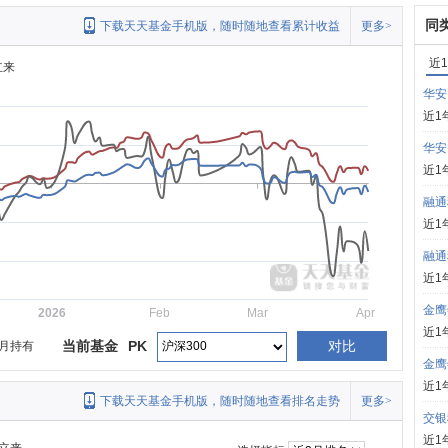
同
下载天天基金手机版，随时随地查看累计收益
更多>
近
立来
华安
近1
华安
近1
融通
近1
融通
近1
金鹰
2026
Feb
Mar
Apr
近1
当前基金
PK
对比
月持有
金鹰
近1
下载天天基金手机版，随时随地查看排名走势
更多>
交银
近1