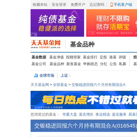
收藏本站
|
安全登录
|
免费开户
忘记密码
|
手机客户端
基金品种
基金数据
基金净值
投顾管家
基金排行
定投
港基
评级
投
基金公司
基金品种
新发基金
申购状态
分红
公告
私募
基
全球市场
上证
：
天天基金网
>
全部基金
>
交银稳进回报六个月持有期混合A
您浏览过的基金：
华夏大盘
嘉实增长
泰达精选
嘉实服务
易基
交银稳进回报六个月持有期混合A
(
016545