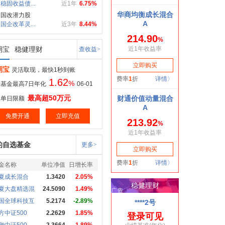
稳固收益债...
近1年
6.75%
局国改潜力股
国企改革灵...
近3年
8.44%
期宝
稳健理财
查收益>
期宝
灵活取现，最快1秒到账
1.62
%
基金最高7日年化
06-01
最高超50万元
取单日限额
免费开通
立即充值
的自选基金
更多>
金名称
单位净值
日增长率
夏成长混合
1.3420
2.05%
夏大盘精选混
24.5090
1.49%
国全球科技互
5.2174
-2.89%
方中证500
2.2629
1.85%