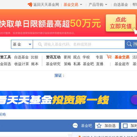
返回天天基金网
|
基金交易
|
产品导购
|
自选基金
|
帮
基 金
请输入基金代码、名称或简拼
资工具
自选基金
比较
资讯互动
要闻
观点
学校
专题
基金交易
活
金筛选
收益计算
账本
基金研究
策略
私募
基金吧
直播
基金超市
基
深证
：
策略
)
基金吧
加自选
加