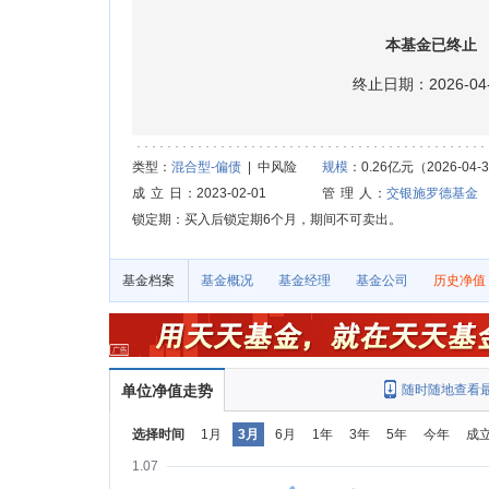
本基金已终止
终止日期：2026-04-
类型：
混合型-偏债
| 中风险
规模
：0.26亿元（2026-04-
成 立 日
：2023-02-01
管 理 人
：
交银施罗德基金
锁定期：买入后锁定期6个月，期间不可卖出。
基金档案
基金概况
基金经理
基金公司
历史净值
单位净值走势
随时随地查看
选择时间
1月
3月
6月
1年
3年
5年
今年
成
1.07