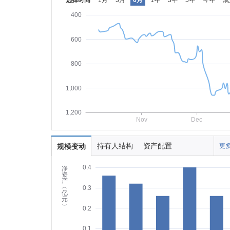
选择时间
1月
3月
6月
1年
3年
5年
今年
成
400
600
800
1,000
1,200
Nov
Dec
持有人结构
资产配置
规模变动
更多
0.4
净
资
产
︵
0.3
亿
元
︶
0.2
0.1