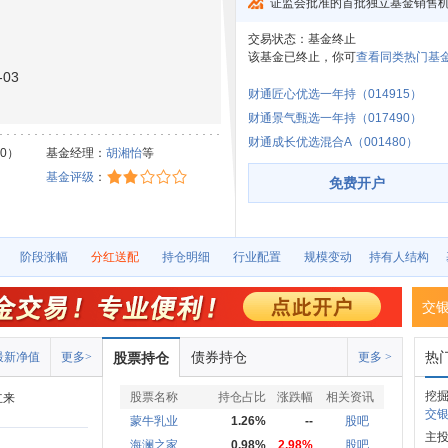
证监会批准的首批独立基金销售
交易状态：
基金终止
该基金已终止，你可
查看同类热门基金
03
财通匠心优选一年持（014915）
财通景气甄选一年持（017490）
财通成长优选混合A（001480）
30）
基金经理：
胡湘怡
等
基金评级
：
免费开户
阶段涨幅
分红送配
持仓明细
行业配置
规模变动
持有人结构
交
债券持仓
热
最新净值
更多>
股票持仓
更多 >
挖
股票名称
持仓占比
涨跌幅
相关资讯
立来
交银
蒙牛乳业
1.26%
--
股吧
主
海澜之家
0.98%
2.98%
股吧