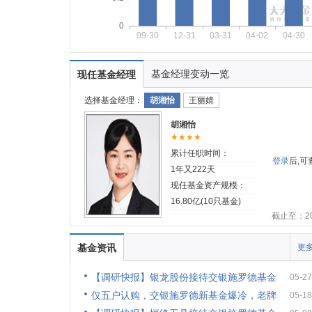
0
09-30
12-31
03-31
04-02
04-30
基金经理变动一览
现任基金经理
选择基金经理：
胡湘怡
王丽婧
胡湘怡
★★★★
累计任职时间：
登录
后,
1年又222天
现任基金资产规模：
16.80亿(10只基金)
截止至：202
基金资讯
更多
【调研快报】银龙股份接待交银施罗德基金
05-27
仅五户认购，交银施罗德新基金爆冷，老牌
05-18