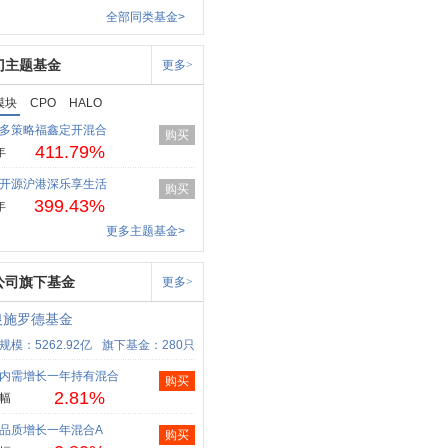
全部同类基金>
门主题基金
更多>
模块
CPO
HALO
多策略福鑫定开混合
购买
411.79%
年
开源沪港深乐享生活
购买
399.43%
年
更多主题基金>
公司旗下基金
更多>
银施罗德基金
规模：5262.92亿
旗下基金：280只
内需增长一年持有混合
购买
2.81%
幅
品质增长一年混合A
购买