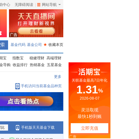
助中心
无障碍阅读
|
网站导航
|
基金代码
基金公司
★
收藏本页
期宝
指数宝
稳健理财
高端理财
金导购
收益排行
热销基金
五星基金
更多
手机访问当前基金品种页
对比
手机版天天基金下载