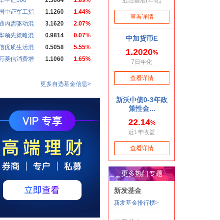
华中证500
2.3664
1.89%
国中证军工指
1.1260
1.44%
通内需驱动混
3.1620
2.07%
华领先策略混
0.9814
0.07%
信优质生活混
0.5058
5.55%
万菱信消费增
1.1060
1.65%
更多自选基金信息>