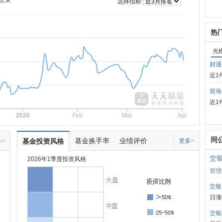
立来
选择指标:
热
光
财通
近1
前海
近1
2026
Feb
Mar
Apr
同
基金换手率
业绩评价
>
基金投资风格
更多>
交
2026年1季度投资风格
管理
交银
日涨
交银