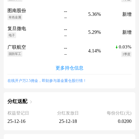
图南股份
--
5.36%
新增
--
有色金属
复旦微电
--
5.29%
新增
--
电子
0.03%
广联航空
--
4.14%
--
国防军工
2季度
更多持仓信息
在线开户万2.5佣金，即刻参与基金重仓股行情！
分红送配
权益登记日
分红发放日
每份分红(元)
25-12-16
25-12-18
0.0200