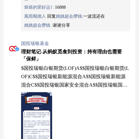
烁烁的荣好运1
:
16888
風雨顺德人
回复
姚姚超会攒钱
:
一波流还在
姚姚超会攒钱
:
谢谢分享
国投瑞银基金
理财笔记-从蚂蚁觅食到投资：持有理由也需要
「保鲜」
$国投瑞银白银期货(LOF)A$$国投瑞银白银期货(L
OF)C$$国投瑞银新能源混合A$$国投瑞银新能源
混合C$$国投瑞银国家安全混合A$$国投瑞银国家
安全混合C$