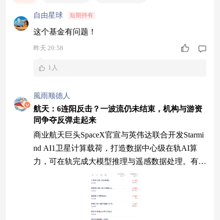
自由星球
短期持有
这个基金有问题！
昨天 20:58
1人
風雨顺德人
航天：6连阳反击？一波流仍未结束，机构与游资
同争夺反弹走起来
商业航天巨头SpaceX官宣与英伟达联合开发Starmi
nd AI1卫星计算载荷，打造数据中心级在轨AI算
力，可在轨完成大模型推理与遥感数据处理。有观
点认为，此举标志着AI基础设施正式迈向太空，
太空分布式算力成为全新方向，或将重塑商业航天
产业逻辑。相关研究机构表示，民营火箭产业将
从"成功入轨"迈向"回收复用"闭环阶段，估值逻辑