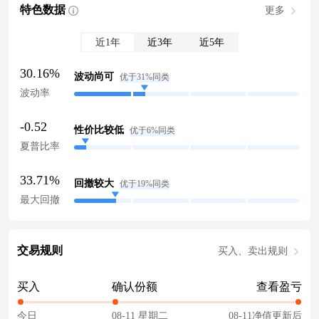
特色数据
更多
近1年
近3年
近5年
30.16%
波动尚可
优于31%同类
波动率
-0.52
性价比较低
优于6%同类
夏普比率
33.71%
回撤较大
优于19%同类
最大回撤
交易规则
买入、卖出规则
买入
确认份额
查看盈亏
今日
08-11 星期二
08-11净值更新后