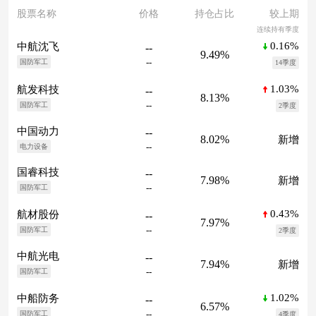
股票名称
价格
持仓占比
较上期
连续持有季度
0.16%
中航沈飞
--
9.49%
--
国防军工
14季度
1.03%
航发科技
--
8.13%
--
国防军工
2季度
中国动力
--
8.02%
新增
--
电力设备
国睿科技
--
7.98%
新增
--
国防军工
0.43%
航材股份
--
7.97%
--
国防军工
2季度
中航光电
--
7.94%
新增
--
国防军工
1.02%
中船防务
--
6.57%
--
国防军工
4季度