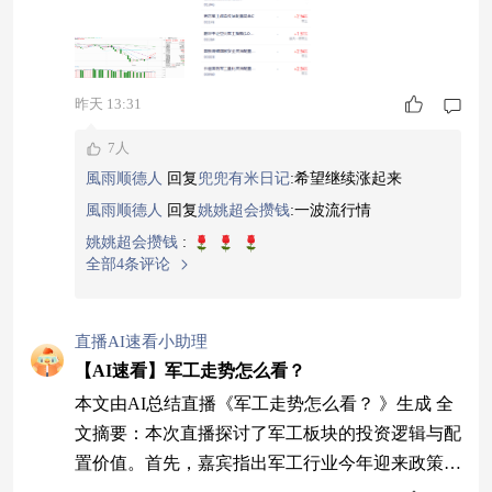
随之从概念想象转向产业化验证，尽管需考虑气象
延期与技术风险容错，但产业催
昨天 13:31
7人
風雨顺德人
回复
兜兜有米日记
:
希望继续涨起来
風雨顺德人
回复
姚姚超会攒钱
:
一波流行情
姚姚超会攒钱
:
全部4条评论
直播AI速看小助理
【AI速看】军工走势怎么看？
本文由AI总结直播《军工走势怎么看？ 》生成 全
文摘要：本次直播探讨了军工板块的投资逻辑与配
置价值。首先，嘉宾指出军工行业今年迎来政策、