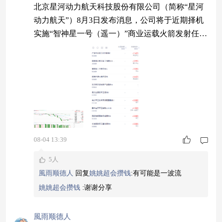
北京星河动力航天科技股份有限公司（简称“星河
动力航天”）8月3日发布消息，公司将于近期择机
实施“智神星一号（遥一）”商业运载火箭发射任
务。星河动力航天自主研制的中大型可重复使用液
体运载火箭即将迎来首次飞行验证。 航天昨天中
阳反弹，力度较大已经把上周五上影线反包还是光
头阳线。此前说过，航天的光头阳线有两种表现形
式，一个是一波流起手式，主要观察阳线实体的大
小。另一个是资金流入的测试，这需要第二天中阳
线
08-04 13:39
5人
風雨顺德人
回复
姚姚超会攒钱
:
有可能是一波流
姚姚超会攒钱
:
谢谢分享
風雨顺德人