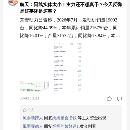
航天：阳线实体太小！主力还不想真干？今天反弹
是好事还是坏事？
东安动力公告称，2026年7月，发动机销量19002
台，同比降44.99%，本年累计销量216750台，同
比降16.01%；产量31532台，同比降13.84%，本年
累计产量222923台，同比降14.99%。变速器销量5
350台，同比降43.75%，本年累计销量72306台，
同比降25.91%；产量14144台，同比增15.33%，本
年累计产量64956台，同比降44.65%。 航天上周五
冲高回
08-03 13:33
9人
風雨顺德人
回复
姚姚超会攒钱
:
等主力资金出现
風雨顺德人
回复
烁烁的荣好运1
:
黄金别看