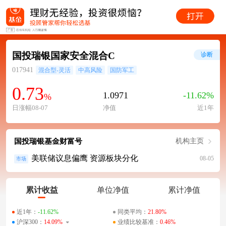
国投瑞银国家安全混合C
诊断
017941
混合型-灵活
中高风险
国防军工
0.73
1.0971
-11.62%
%
日涨幅08-07
净值
近1年
国投瑞银基金财富号
机构主页
美联储议息偏鹰 资源板块分化
08-05
市场
累计收益
单位净值
累计净值
近1年：
-11.62%
同类平均：
21.80%
沪深300：
14.09%
业绩比较基准：
0.46%