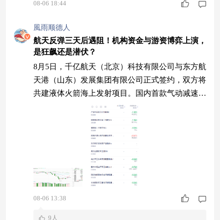
产业和市场多重利好，国防预算稳定增长，军机、
08-06 18:44
民用和军民协同带来新机遇。随后回顾了军工板块
市场表现及大事件，强调商业航天、深海科技等新
風雨顺德人
兴领域的技术优势将催生万亿级市场。接着分析了
航天反弹三天后遇阻！机构资金与游资博弈上演，
是狂飙还是潜伏？
军工技术民用化趋势，如飞机锻件工艺和燃气轮机
的技术转化。最后介绍了国投瑞银国家安全混合基
8月5日，千亿航天（北京）科技有限公司与东方航
天港（山东）发展集团有限公司正式签约，双方将
共建液体火箭海上发射项目。国内首款气动减速可
回收火箭“玄鸟-R”将在位于海阳的千亿航天总装基
地完成首飞前的总装总测，从总装基地转运至东方
航天港一号（HOS-1）执行首飞任务。 航天昨天
中阳反弹延续一波流行情，此外机构资金也有流
入，当时我认为可以先以一波流短周期节奏分析，
出现回调时再以机构风格处理。以6月15至
08-06 13:38
9人