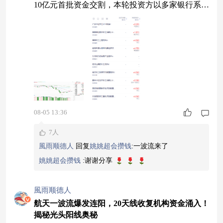
10亿元首批资金交割，本轮投资方以多家银行系A
IC机构为主，整体E轮募资工作仍在持续推进。据
了解，本次E轮募集资金将重点投向双曲线三号可
重复使用运载火箭研发与批产、焦点二号液氧甲烷
发动机产能建设、发射及海上回收配套工程、重型
运载火箭技术预研四大核心板块。资金落地将加速
主力可回收液体火箭首飞进程，降低入轨发射
08-05 13:36
7人
風雨顺德人
回复
姚姚超会攒钱
:
一波流来了
姚姚超会攒钱
:
谢谢分享
風雨顺德人
航天一波流爆发连阳，20天线收复机构资金涌入！
揭秘光头阳线奥秘