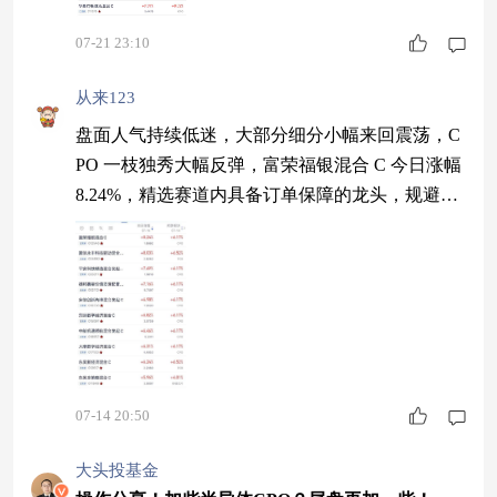
器件等方向，贴合当下科技主线。基金聚焦硬科技
成长赛道，我继续关注！今晚收9.52% $永赢科技
07-21 23:10
智选混合发起A$7.03% $山证资管策略精选混合C
从来123
$8.44% $华商均衡成长
盘面人气持续低迷，大部分细分小幅来回震荡，C
PO 一枝独秀大幅反弹，富荣福银混合 C 今日涨幅
8.24%，精选赛道内具备订单保障的龙头，规避单
只个股大幅回撤，AI 发展离不开光传输硬件，慢
慢入场适配当下行情起伏 $富荣福银混合C$
07-14 20:50
大头投基金