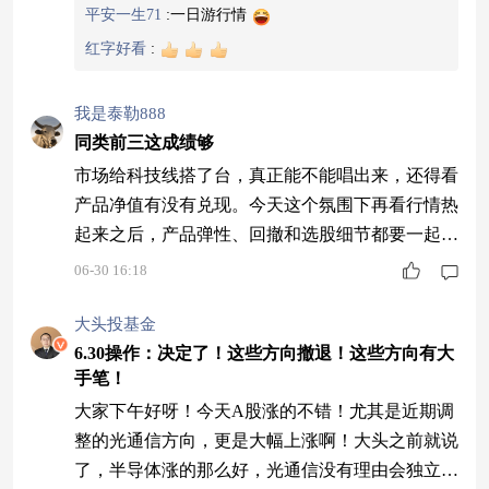
平安一生71
:
一日游行情
红字好看
:
我是泰勒888
同类前三这成绩够
市场给科技线搭了台，真正能不能唱出来，还得看
产品净值有没有兑现。今天这个氛围下再看行情热
起来之后，产品弹性、回撤和选股细节都要一起
看。红土创新新科技股票A(006265)，近一年同类
06-30 16:18
3/1000，今年以来同类5/1051，两个区间都在前
排，说明不只是短线踩中一次，管理和选股节奏都
大头投基金
比较在线。
6.30操作：决定了！这些方向撤退！这些方向有大
手笔！
大家下午好呀！今天A股涨的不错！尤其是近期调
整的光通信方向，更是大幅上涨啊！大头之前就说
了，半导体涨的那么好，光通信没有理由会独立调