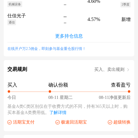
4.60%
--
机械设备
2季度
仕佳光子
--
4.57%
新增
--
通信
更多持仓信息
在线开户万2.5佣金，即刻参与基金重仓股行情！
交易规则
买入、卖出规则
买入
确认份额
查看盈亏
今日
08-11 星期二
08-11净值更新后
基金A类C类区别仅在于收费方式的不同，持有365天以上时，购
买本基金A类费用低。
了解详情
活期宝支付
极速回活期宝
超级转换