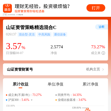
山证资管策略精选混合C
诊断
026137
混合型-灵活
中高风险
通信设备
3.57
2.5774
73.27%
%
日涨幅08-07
净值
成立来
山证资管财富号
机构主页
累计收益
单位净值
累计净值
成立来(不满1年)：
73.27%
同类平均：
14.35%
沪深300：
5.41%
业绩比较基准：
3.67%
139.81%