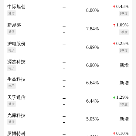
0.43%
中际旭创
--
8.00%
--
通信
3季度
1.09%
新易盛
--
7.84%
--
通信
3季度
0.25%
沪电股份
--
6.99%
--
电子
3季度
源杰科技
--
6.90%
新增
--
电子
生益科技
--
6.64%
新增
--
电子
1.29%
天孚通信
--
6.44%
--
通信
3季度
光库科技
--
5.05%
新增
--
通信
0.10%
罗博特科
--