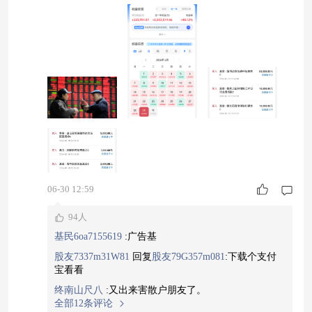
整的，后面也会涨回去的！现在看来我是对的！其
实，这轮布局大头很多方向都是对的，我把贵金
属、动力电池、恒生科技等多数板块都调仓到了半
导体产业链，现在看来基本都赚了不少！今年我20
0万的目标已经实现了，现在就看看300万能不能达
成了！现在A股就是牛市啊，主要是硬科技牛，说
06-30 12:59
94人
基民6oa7155619
:
广告基
股友7337m31W81
回复
股友79G357m081
:
下载个支付
宝看看
终南山尺八
:
又出来害散户朋友了。
全部12条评论