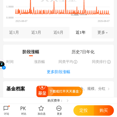
0.2606
近1月
近3月
近6月
近1年
更多
阶段涨幅
历史7日年化
时间
涨跌幅
同类平均
同类排行
更多阶段涨幅
基金档案
概况、持仓、规模、分红
打开天天基金
购买费率：
基金公司
成立日期
基金规模
定投
购买
讨论
对比
加自选
更多